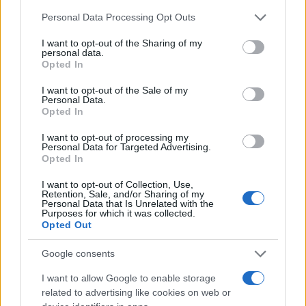
Τι επεσήμανε ο Διευθύνων Σύμβουλος της
Please note that this website/app uses one or more Google
Personal Data Processing Opt Outs
ΕΛΠΕ, Ανδρέας Σιάμισιης, στο 30ο Ετήσιο
services and may gather and store information including but
Συνέδριο του Ελληνο-Αμερικανικού
not limited to your visit or usage behaviour. You may click to
I want to opt-out of the Sharing of my
personal data.
Εμπορικού Επιμελητηρίου
grant or deny consent to Google and its third-party tags to
Opted In
use your data for below specified purposes in below Google
consent section.
I want to opt-out of the Sale of my
Personal Data.
Opted In
I want to opt-out of processing my
Personal Data for Targeted Advertising.
Opted In
I want to opt-out of Collection, Use,
Retention, Sale, and/or Sharing of my
Personal Data that Is Unrelated with the
Purposes for which it was collected.
Opted Out
Google consents
ΟΙΚΟΝΟΜΙΑ
I want to allow Google to enable storage
03/12/2018 - 23:41
related to advertising like cookies on web or
Κυριάκος Μητσοτάκης: Ο κ. Τσίπρας