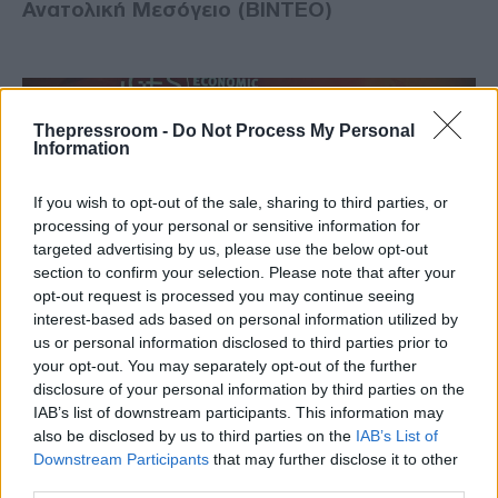
Ανατολική Μεσόγειο (ΒΙΝΤΕΟ)
Thepressroom -
Do Not Process My Personal
Information
If you wish to opt-out of the sale, sharing to third parties, or
processing of your personal or sensitive information for
targeted advertising by us, please use the below opt-out
section to confirm your selection. Please note that after your
opt-out request is processed you may continue seeing
interest-based ads based on personal information utilized by
us or personal information disclosed to third parties prior to
ΟΙΚΟΝΟΜΙΑ
your opt-out. You may separately opt-out of the further
04/12/2019 - 23:51
disclosure of your personal information by third parties on the
IAB’s list of downstream participants. This information may
Ανδρέας Σιάμισιης: Νέες προκλήσεις και
also be disclosed by us to third parties on the
IAB’s List of
ευκαιρίες δημιουργεί η μετάβαση της
Downstream Participants
that may further disclose it to other
αγοράς στο νέο ενεργειακό μοντέλο
third parties.