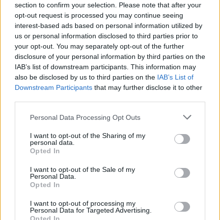
section to confirm your selection. Please note that after your
25/09/2017 - 18:18
opt-out request is processed you may continue seeing
Έως τις 30 Σεπτεμβρίου η προθεσμία για
interest-based ads based on personal information utilized by
προσφυγές κατά του ΕΝΦΙΑ
us or personal information disclosed to third parties prior to
your opt-out. You may separately opt-out of the further
Σε ποια απόφαση του ΣτΕ στηρίζεται η
disclosure of your personal information by third parties on the
προσφυγή-Αντίστροφη μέτρηση για την
IAB’s list of downstream participants. This information may
καταβολή της πρώτης δόσης -Μαύρα
also be disclosed by us to third parties on the
IAB’s List of
μαντάτα για τον ΕΝΦΙΑ του χρόνου
Downstream Participants
that may further disclose it to other
third parties.
Please note that this website/app uses one or more Google
Personal Data Processing Opt Outs
services and may gather and store information including but
not limited to your visit or usage behaviour. You may click to
I want to opt-out of the Sharing of my
personal data.
grant or deny consent to Google and its third-party tags to
Opted In
use your data for below specified purposes in below Google
consent section.
I want to opt-out of the Sale of my
Personal Data.
Opted In
I want to opt-out of processing my
Personal Data for Targeted Advertising.
Opted In