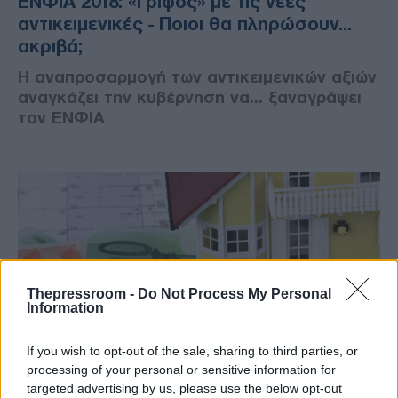
ΕΝΦΙΑ 2018: «Γρίφος» με τις νέες
αντικειμενικές - Ποιοι θα πληρώσουν...
ακριβά;
Η αναπροσαρμογή των αντικειμενικών αξιών
αναγκάζει την κυβέρνηση να... ξαναγράψει
τον ΕΝΦΙΑ
Thepressroom -
Do Not Process My Personal
Information
If you wish to opt-out of the sale, sharing to third parties, or
processing of your personal or sensitive information for
targeted advertising by us, please use the below opt-out
ΕΛΛΑΔΑ