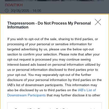
ΠΟΛΙΤΙΚΗ
30/05/2025 - 14:06
Συνάντηση Μητσοτάκη με
Thepressroom -
Do Not Process My Personal
περιφερειάρχες: Στο επίκεντρο η
Information
υλοποίηση των προγραμμάτων ΕΣΠΑ
If you wish to opt-out of the sale, sharing to third parties, or
Στη συνάντηση με τους 13 περιφερειάρχες
processing of your personal or sensitive information for
στο Μέγαρο Μαξίμου συζητήθηκε μεταξύ
targeted advertising by us, please use the below opt-out
άλλων και ο καλύτερος συντονισμός
section to confirm your selection. Please note that after your
κυβέρνησης-περιφερειών
opt-out request is processed you may continue seeing
interest-based ads based on personal information utilized by
us or personal information disclosed to third parties prior to
your opt-out. You may separately opt-out of the further
disclosure of your personal information by third parties on the
IAB’s list of downstream participants. This information may
also be disclosed by us to third parties on the
IAB’s List of
Downstream Participants
that may further disclose it to other
third parties.
Please note that this website/app uses one or more Google