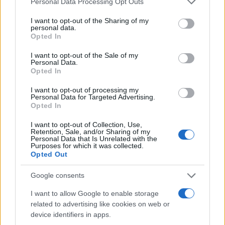
Personal Data Processing Opt Outs
services and may gather and store information including but
not limited to your visit or usage behaviour. You may click to
I want to opt-out of the Sharing of my
personal data.
grant or deny consent to Google and its third-party tags to
Opted In
use your data for below specified purposes in below Google
ΕΛΛΑΔΑ
consent section.
I want to opt-out of the Sale of my
07/05/2025 - 08:50
Personal Data.
Opted In
Βρεφονηπιακοί σταθμοί: Πότε γίνονται οι
αιτήσεις για εγγραφές - Τα
I want to opt-out of processing my
Personal Data for Targeted Advertising.
δικαιολογητικά και το πρόγραμμα ΕΣΠΑ
Opted In
Οι γονείς που επιθυμούν τα παιδιά τους να
I want to opt-out of Collection, Use,
φοιτήσουν από τον Σεπτέμβριο στο
Retention, Sale, and/or Sharing of my
Personal Data that Is Unrelated with the
βρεφονηπιακό σταθμό του Δήμο τους,
Purposes for which it was collected.
καλούνται να προετοιμάζονται για την
Opted Out
διαδικασία των εγγραφών καθώς αυτή η
περίοδος και μέχρι τις αρχές Ιουνίου είναι η
Google consents
προβλεπόμενη για την κατάθεση
I want to allow Google to enable storage
δικαιολογητικών και αιτήσεων.
related to advertising like cookies on web or
device identifiers in apps.