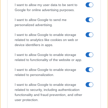
I want to allow my user data to be sent to
Google for online advertising purposes.
I want to allow Google to send me
personalized advertising.
I want to allow Google to enable storage
related to analytics like cookies on web or
device identifiers in apps.
I want to allow Google to enable storage
related to functionality of the website or app.
ΠΟΛΙΤΙΚΗ
14/04/2025 - 13:22
I want to allow Google to enable storage
related to personalization.
Πιερρακάκης για ΕΣΠΑ: Η Ελλάδα για
πρώτη φορά στη 2η θέση στην ΕΕ ως
I want to allow Google to enable storage
προς την απορρόφηση του 2021-2027
related to security, including authentication
functionality and fraud prevention, and other
"Στο τέλος Απριλίου το έκτο αίτημα για 3,6
user protection.
δισ. ευρώ", δήλωσε ο Νίκος Παπαθανάσης
για το Ταμείο Ανάκαμψης στην τρίμηνη