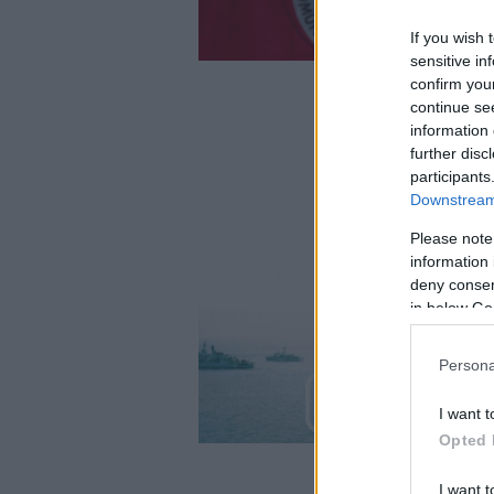
If you wish 
sensitive in
confirm you
continue se
information 
further disc
participants
Downstream 
Please note
information 
deny consent
in below Go
Persona
I want t
Opted 
I want t