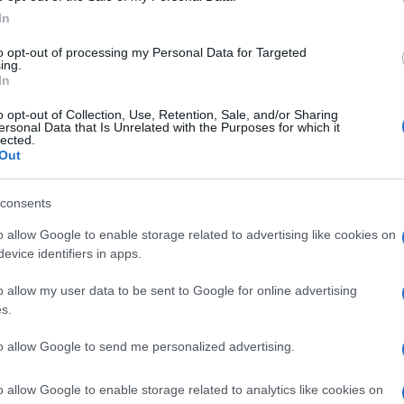
της κυβέρνησης Σημίτη
In
to opt-out of processing my Personal Data for Targeted
ing.
ΠΟΛΙΤΙΚΗ
In
30/05/2016 - 16:50
o opt-out of Collection, Use, Retention, Sale, and/or Sharing
Ευχαριστίες Πούτιν σε
ersonal Data that Is Unrelated with the Purposes for which it
lected.
Παυλόπουλο για την φιλοξενία
Out
στην Ελλάδα
consents
Τηλεφωνική επικοινωνία του
o allow Google to enable storage related to advertising like cookies on
Βλαντιμίρ Πούτιν με τον Πρόεδρο
evice identifiers in apps.
της Δημοκρατίας
o allow my user data to be sent to Google for online advertising
s.
ΕΛΛΑΔΑ
to allow Google to send me personalized advertising.
03/05/2016 - 14:44
o allow Google to enable storage related to analytics like cookies on
Έκκληση να βοηθήσουν οι