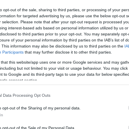
Δημοκρατία-Πρέπει να
ευχαριστήσουμε τον Τσίπρα
to opt-out of the sale, sharing to third parties, or processing of your per
formation for targeted advertising by us, please use the below opt-out s
r selection. Please note that after your opt-out request is processed y
«Η Ευρώπη θα σωθεί μόνον αν
eing interest-based ads based on personal information utilized by us or
ξαναβρεί τη Δημοκρατία», δηλώνει
disclosed to third parties prior to your opt-out. You may separately opt-
η Λουτσιάνα Καστελλίνα,
losure of your personal information by third parties on the IAB’s list of
συγγραφέας και ιστορικό
. This information may also be disclosed by us to third parties on the
IA
στέλεχος της ιταλικής αριστεράς
Participants
that may further disclose it to other third parties.
 that this website/app uses one or more Google services and may gath
including but not limited to your visit or usage behaviour. You may click 
 to Google and its third-party tags to use your data for below specifi
ΠΟΛΙΤΙΚΗ
ogle consent section.
29/01/2017 - 18:16
Ο ρόλος της κυβέρνησης
l Data Processing Opt Outs
Σημίτη τη νύχτα της κρίσης
στα Ίμια (ΒΙΝΤΕΟ)
o opt-out of the Sharing of my personal data.
In
Τα κρίσιμα γεγονότα και ο ρόλος
o opt-out of the Sale of my Personal Data.