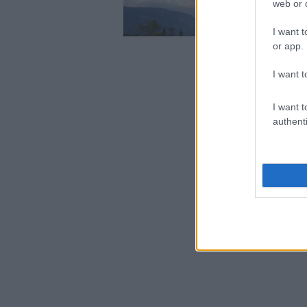
web or d
I want t
or app.
I want t
I want t
authenti