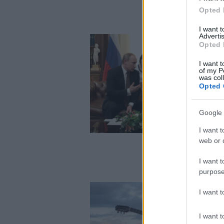
Opted 
I want 
Advertis
Opted 
I want t
of my P
was col
Opted 
Google 
I want t
web or d
I want t
purpose
I want 
I want t