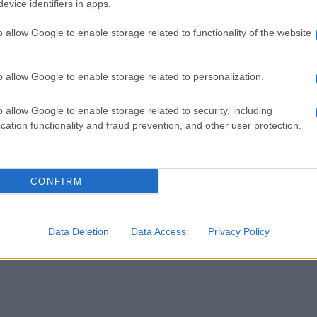
evice identifiers in apps.
πολίτες τον 11χρονο Χάρη
που αρνείται το Δημόσιο να
o allow Google to enable storage related to functionality of the website
καλύψει τα νοσήλειά του
o allow Google to enable storage related to personalization.
O Ιατρικός Σύλλογος Αθηνών
εκφράζει τις ευχαριστίες του σε
o allow Google to enable storage related to security, including
όλους όσοι ανταποκρίθηκαν στην
cation functionality and fraud prevention, and other user protection.
έκκληση, που μέχρι τώρα έχει
καλύψει το 1/3 των αναγκών του
CONFIRM
Data Deletion
Data Access
Privacy Policy