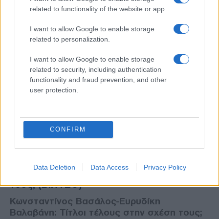
related to functionality of the website or app.
I want to allow Google to enable storage
related to personalization.
I want to allow Google to enable storage
related to security, including authentication
functionality and fraud prevention, and other
user protection.
CONFIRM
LIFESTYLE
29/04/2022 - 18:29
Κωνσταντίνος Βασάλος-Ευρυδίκη
Data Deletion
Data Access
Privacy Policy
Βαλαβάνη: Τίτλοι τέλους στην σχέση
τους; (ΒΙΝΤΕΟ)
Κωνσταντίνος Βασάλος-Ευρυδίκη
Βαλαβάνη: Τίτλοι τέλους στην σχέση τους;