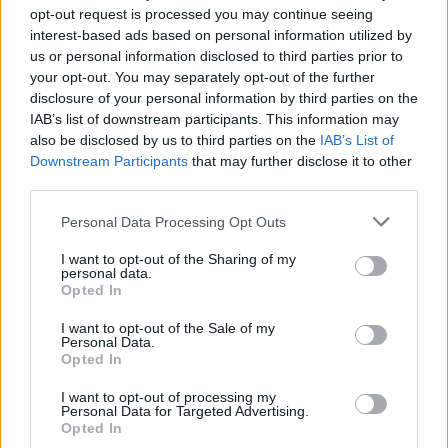
opt-out request is processed you may continue seeing
interest-based ads based on personal information utilized by
us or personal information disclosed to third parties prior to
your opt-out. You may separately opt-out of the further
disclosure of your personal information by third parties on the
IAB’s list of downstream participants. This information may
also be disclosed by us to third parties on the
IAB’s List of
Downstream Participants
that may further disclose it to other
third parties.
Please note that this website/app uses one or more Google
LIFESTYLE
Personal Data Processing Opt Outs
services and may gather and store information including but
01/11/2022 - 18:27
not limited to your visit or usage behaviour. You may click to
I want to opt-out of the Sharing of my
personal data.
Γενέθλια για τον Κωνσταντίνο Βασάλο με
grant or deny consent to Google and its third-party tags to
Opted In
ή χωρίς την Ευρυδίκη Βαλαβάνη;
use your data for below specified purposes in below Google
consent section.
I want to opt-out of the Sale of my
Η Ευρυδίκη Βαλαβάνη στο πάρτι γενεθλίων
Personal Data.
του μετά τις φήμες χωρισμού
Opted In
I want to opt-out of processing my
Personal Data for Targeted Advertising.
Opted In