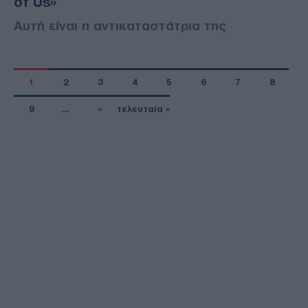
of Us»
Αυτή είναι η αντικαταστάτρια της
1
2
3
4
5
6
7
8
9
…
»
τελευταία »