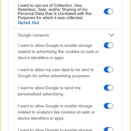
I want to opt-out of Collection, Use,
Retention, Sale, and/or Sharing of my
Personal Data that Is Unrelated with the
Purposes for which it was collected.
Opted Out
Google consents
I want to allow Google to enable storage
related to advertising like cookies on web or
device identifiers in apps.
LIFESTYLE
I want to allow my user data to be sent to
29/09/2022 - 20:02
Google for online advertising purposes.
Ευρυδίκη Βαλαβάνη-Κωνσταντίνος
I want to allow Google to send me
Βασάλος: Η κοινή εμφάνιση μετά τις
personalized advertising.
φήμες χωρισμού
Το τελευταίο διάστημα κυκλοφορούν φήμες
I want to allow Google to enable storage
related to analytics like cookies on web or
που θέλουν την Ευρυδίκη Βαλαβάνη και τον
device identifiers in apps.
Κωνσταντίνο Βασάλο να έχουν χωρίσει
I want to allow Google to enable storage