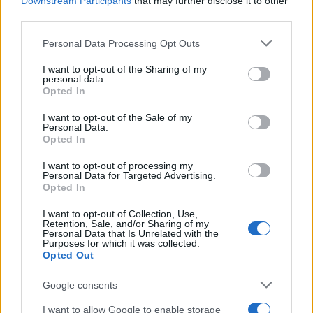
Downstream Participants
that may further disclose it to other
third parties.
ΓΑΣΤΡΟΝΟΜΙΑ
Please note that this website/app uses one or more Google
Personal Data Processing Opt Outs
10/04/2016 - 17:36
services and may gather and store information including but
Πείνασες; Έρχεται το “Athens Burger
not limited to your visit or usage behaviour. You may click to
I want to opt-out of the Sharing of my
personal data.
grant or deny consent to Google and its third-party tags to
Fest” για να φας τα πάντα!
Opted In
use your data for below specified purposes in below Google
Το Athens Burger Fest, το πρώτο
consent section.
I want to opt-out of the Sale of my
γαστρονομικό φεστιβάλ στην Ελλάδα
Personal Data.
Opted In
αφιερωμένο στο Burger, το γιορτάζει
προτείνοντας γεύσεις από τα καλύτερα
I want to opt-out of processing my
εστιατόρια της Αθήνας όλα μαζεμένα σε
Personal Data for Targeted Advertising.
Opted In
4000 τμ
I want to opt-out of Collection, Use,
Retention, Sale, and/or Sharing of my
Personal Data that Is Unrelated with the
Purposes for which it was collected.
Opted Out
Google consents
I want to allow Google to enable storage