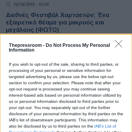
12/04/2016 - 15:56
Διεθνές Φεστιβάλ Χαρταετών: Ένα
εξαιρετικό θέαμα για μιικρούς και
μεγάλους (ΦΩΤΟ)
Δείτε φωτογραφικό υλικό από το
Thepressroom -
Do Not Process My Personal
εντυπωσιακό Φεστιβάλ που φέτος λαμβάνει
Information
χώρα στην Μπερκ-συρ-Μερ της Γαλλίας
If you wish to opt-out of the sale, sharing to third parties, or
processing of your personal or sensitive information for
targeted advertising by us, please use the below opt-out
section to confirm your selection. Please note that after your
opt-out request is processed you may continue seeing
interest-based ads based on personal information utilized by
us or personal information disclosed to third parties prior to
your opt-out. You may separately opt-out of the further
disclosure of your personal information by third parties on the
IAB’s list of downstream participants. This information may
also be disclosed by us to third parties on the
IAB’s List of