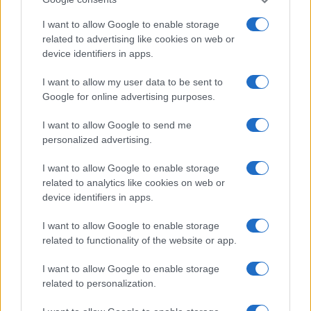
I want to allow Google to enable storage
related to advertising like cookies on web or
device identifiers in apps.
I want to allow my user data to be sent to
Google for online advertising purposes.
SPORTS
I want to allow Google to send me
01/09/2025 - 00:25
personalized advertising.
Serie A: Ήττα... κάζο για Ίντερ - Τα
αποτελέσματα της αγωνιστικής
I want to allow Google to enable storage
related to analytics like cookies on web or
Η Ίντερ την… πάτησε στο «Σαν Σίρο»,
device identifiers in apps.
γνωρίζοντας εντός έδρας ήττα από την
Ουντινέζε (1-2), την ώρα που η Λάτσιο
I want to allow Google to enable storage
διέλυε τη Βερόνα στο Ολίμπικο με 4-0
related to functionality of the website or app.
I want to allow Google to enable storage
related to personalization.