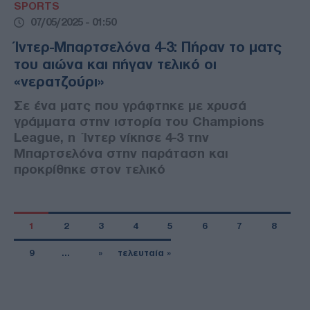
SPORTS
07/05/2025 - 01:50
Ίντερ-Μπαρτσελόνα 4-3: Πήραν το ματς
του αιώνα και πήγαν τελικό οι
«νερατζούρι»
Σε ένα ματς που γράφτηκε με χρυσά
γράμματα στην ιστορία του Champions
League, η Ίντερ νίκησε 4-3 την
Μπαρτσελόνα στην παράταση και
προκρίθηκε στον τελικό
1
2
3
4
5
6
7
8
9
…
»
τελευταία »