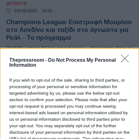
SPORTS
30/09/2025 - 18:45
Champions League: Επιστροφή Μουρίνιο
στο Λονδίνο και ταξίδι στο άγνωστο για
Ρεάλ - Το πρόγραμμα
Ταξίδι στην άλλη μεριά του… πλανήτη έχει η
Ρεάλ Μαδρίτης που θα ταξιδέψει μέχρι το
Thepressroom -
Do Not Process My Personal
Καζακστάν για να αντιμετωπίσει την Καϊράτ
Information
Αλμάτι. Εκδίκηση θέλει η Μπόντο/Γκλιμτ που
θα αναμετρηθεί με την Τότεναμ
If you wish to opt-out of the sale, sharing to third parties, or
processing of your personal or sensitive information for
targeted advertising by us, please use the below opt-out
section to confirm your selection. Please note that after your
opt-out request is processed you may continue seeing
interest-based ads based on personal information utilized by
us or personal information disclosed to third parties prior to
your opt-out. You may separately opt-out of the further
disclosure of your personal information by third parties on the
IAB’s list of downstream participants. This information may