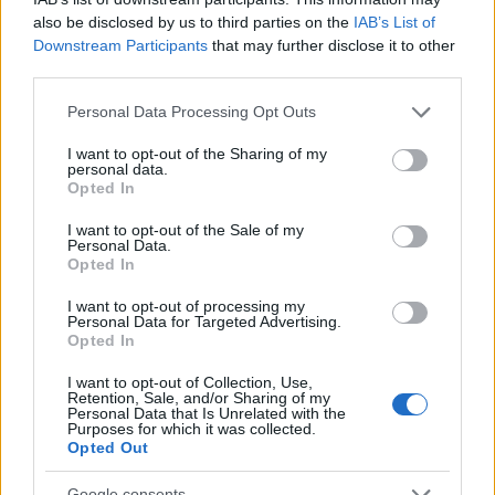
also be disclosed by us to third parties on the
IAB’s List of
Downstream Participants
that may further disclose it to other
third parties.
Please note that this website/app uses one or more Google
Personal Data Processing Opt Outs
SPORTS
services and may gather and store information including but
17/09/2025 - 16:25
not limited to your visit or usage behaviour. You may click to
I want to opt-out of the Sharing of my
personal data.
grant or deny consent to Google and its third-party tags to
Champions League: Οι... υπόλοιποι πέρα
Opted In
use your data for below specified purposes in below Google
τον Ολυμπιακό - Ξεχωρίζουν τα ντέρμπι
consent section.
I want to opt-out of the Sale of my
Λίβερπουλ με Ατλέτικο και Μπάγερν με
Personal Data.
Τσέλσι
Opted In
Δείτε το πρόγραμμα της ημέρας στη league
I want to opt-out of processing my
Personal Data for Targeted Advertising.
phase του Champions League
Opted In
I want to opt-out of Collection, Use,
Retention, Sale, and/or Sharing of my
Personal Data that Is Unrelated with the
Purposes for which it was collected.
Opted Out
Google consents