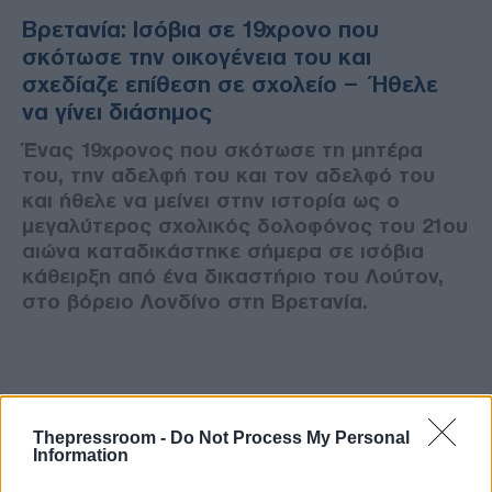
Βρετανία: Ισόβια σε 19χρονο που
σκότωσε την οικογένεια του και
σχεδίαζε επίθεση σε σχολείο – Ήθελε
να γίνει διάσημος
Ένας 19χρονος που σκότωσε τη μητέρα
του, την αδελφή του και τον αδελφό του
και ήθελε να μείνει στην ιστορία ως ο
μεγαλύτερος σχολικός δολοφόνος του 21ου
αιώνα καταδικάστηκε σήμερα σε ισόβια
κάθειρξη από ένα δικαστήριο του Λούτον,
στο βόρειο Λονδίνο στη Βρετανία.
Thepressroom -
Do Not Process My Personal
Information