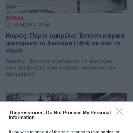
ΕΛΛΑΔΑ
14/04/2019 - 23:44
Καιρός: Πάρτε ομπρέλα: Έντονα καιρικά
φαινόμενα τη Δευτέρα (14/4) σε όλη τη
χώρα
Καιρός: Έντονα φαινόμενα τη Δευτέρα -
Πού θα βρέξει, πού υπάρχει κίνδυνος για
πλημμύρες
Thepressroom -
Do Not Process My Personal
Information
If you wish to opt-out of the sale, sharing to third parties, or