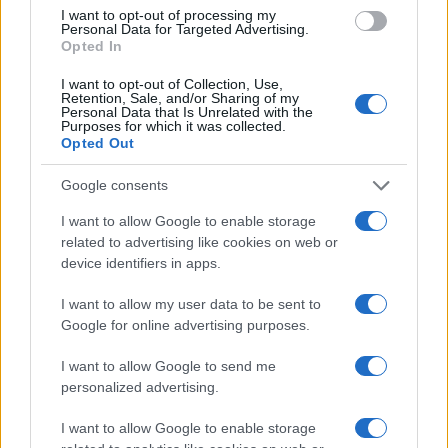
I want to opt-out of processing my
Personal Data for Targeted Advertising.
Opted In
I want to opt-out of Collection, Use,
Retention, Sale, and/or Sharing of my
ΕΛΛΑΔΑ
Personal Data that Is Unrelated with the
Purposes for which it was collected.
16/11/2017 - 12:26
Opted Out
Οι οδηγίες της Τροχαίας στους οδηγούς
Google consents
για περιπτώσεις ακραίων καιρικών
φαινομένων
I want to allow Google to enable storage
related to advertising like cookies on web or
Η Τροχαία προειδοποιεί πως να οδηγούμε εν
device identifiers in apps.
μέσω σφοδρής κακοκαιρίας
I want to allow my user data to be sent to
Google for online advertising purposes.
I want to allow Google to send me
personalized advertising.
I want to allow Google to enable storage