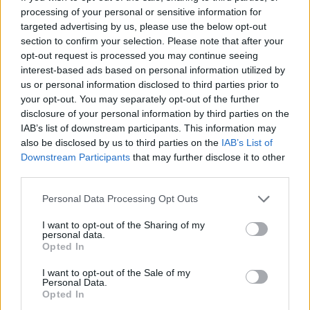
processing of your personal or sensitive information for
targeted advertising by us, please use the below opt-out
section to confirm your selection. Please note that after your
opt-out request is processed you may continue seeing
interest-based ads based on personal information utilized by
ΔΙΕΘΝΗ
us or personal information disclosed to third parties prior to
19/08/2018 - 22:02
your opt-out. You may separately opt-out of the further
disclosure of your personal information by third parties on the
Ανεβαίνει ο αριθμός των νεκρών στην
IAB’s list of downstream participants. This information may
Ινδία-700.000 οι εκτοπισμένοι
also be disclosed by us to third parties on the
IAB’s List of
Θρήνος στην Ινδία με τον αριθμό των
Downstream Participants
that may further disclose it to other
third parties.
νεκρών να ανεβαίνει συνεχώς
Please note that this website/app uses one or more Google
Personal Data Processing Opt Outs
services and may gather and store information including but
not limited to your visit or usage behaviour. You may click to
I want to opt-out of the Sharing of my
personal data.
grant or deny consent to Google and its third-party tags to
Opted In
use your data for below specified purposes in below Google
consent section.
I want to opt-out of the Sale of my
Personal Data.
Opted In