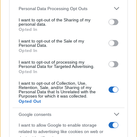
Please note that this website/app uses one or more Google
Personal Data Processing Opt Outs
ΕΛΛΑΔΑ
services and may gather and store information including but
14/03/2018 - 09:54
not limited to your visit or usage behaviour. You may click to
I want to opt-out of the Sharing of my
personal data.
grant or deny consent to Google and its third-party tags to
Opted In
Θρίλερ με την εξαφάνιση της Κατερίνας
use your data for below specified purposes in below Google
Γοργογιάννη - Έπεσε θύμα απαγωγής;
consent section.
I want to opt-out of the Sale of my
Personal Data.
Αγωνία για την Κατερίνα Γοργογιάννη στην
Opted In
Κρήτη - Τι αποκαλύπτει η μητέρα της
I want to opt-out of processing my
Personal Data for Targeted Advertising.
Opted In
I want to opt-out of Collection, Use,
Retention, Sale, and/or Sharing of my
Personal Data that Is Unrelated with the
Purposes for which it was collected.
Opted Out
Google consents
I want to allow Google to enable storage
related to advertising like cookies on web or