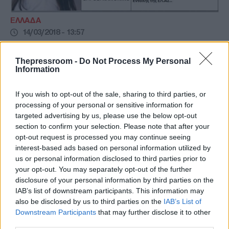
ΕΛΛΑΔΑ
14/03/2018 - 13:57
Θρήνος στην Κρήτη: Βρέθηκε νεκρή η
Thepressroom -
Do Not Process My Personal
Κατερίνα Γοργογιάννη (ΦΩΤΟ)
Information
Βρέθηκε νεκρή στο Ηράκλειο η Κατερίνα
Γοργογιάννη
If you wish to opt-out of the sale, sharing to third parties, or
processing of your personal or sensitive information for
targeted advertising by us, please use the below opt-out
section to confirm your selection. Please note that after your
opt-out request is processed you may continue seeing
interest-based ads based on personal information utilized by
us or personal information disclosed to third parties prior to
your opt-out. You may separately opt-out of the further
disclosure of your personal information by third parties on the
IAB’s list of downstream participants. This information may
also be disclosed by us to third parties on the
IAB’s List of
Downstream Participants
that may further disclose it to other
third parties.