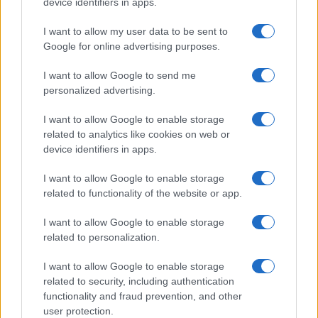
device identifiers in apps.
ΕΛΛΑΔΑ
I want to allow my user data to be sent to
12/03/2018 - 22:30
Google for online advertising purposes.
Silver Alert: Εξαφανίστηκε 37χρονη από
I want to allow Google to send me
το Ηράκλειο Κρήτη
personalized advertising.
Silver Alert: Μια 37χρονη κοπέλα, η
I want to allow Google to enable storage
Κατερίνα Γοργογιάννη αγνοείται εδώ και μία
related to analytics like cookies on web or
εβδομάδα
device identifiers in apps.
I want to allow Google to enable storage
related to functionality of the website or app.
I want to allow Google to enable storage
related to personalization.
I want to allow Google to enable storage
related to security, including authentication
functionality and fraud prevention, and other
user protection.