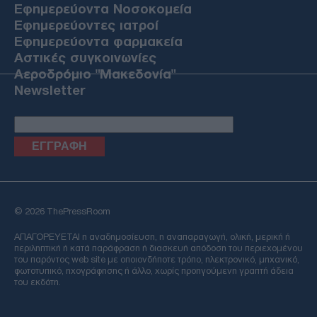
Εφημερεύοντα Νοσοκομεία
Εφημερεύοντες ιατροί
Εφημερεύοντα φαρμακεία
Αστικές συγκοινωνίες
Αεροδρόμιο "Μακεδονία"
Newsletter
Email
© 2026 ThePressRoom
ΑΠΑΓΟΡΕΥΕΤΑΙ η αναδημοσίευση, η αναπαραγωγή, ολική, μερική ή
περιληπτική ή κατά παράφραση ή διασκευή απόδοση του περιεχομένου
του παρόντος web site με οποιονδήποτε τρόπο, ηλεκτρονικό, μηχανικό,
φωτοτυπικό, ηχογράφησης ή άλλο, χωρίς προηγούμενη γραπτή άδεια
του εκδότη.