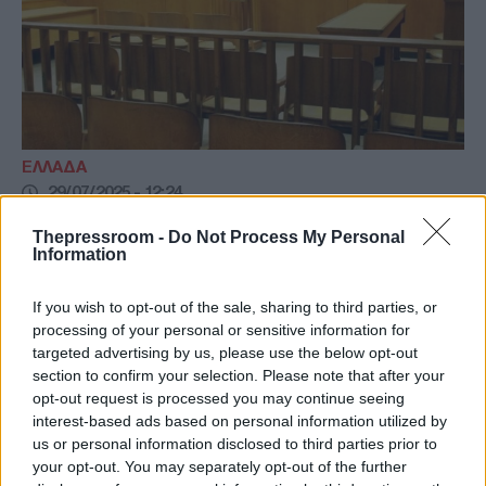
ΕΛΛΑΔΑ
29/07/2025 - 12:24
Υπόθεση ΟΠΕΚΕΠΕ: Ένοχοι και οι επτά
Thepressroom -
Do Not Process My Personal
Information
κατηγορούμενοι για τις παράνομες
επιδοτήσεις
If you wish to opt-out of the sale, sharing to third parties, or
Ένοχοι κρίθηκαν από το Μονομελές Εφετείο
processing of your personal or sensitive information for
της Αθήνας οι επτά κατηγορούμενοι για
targeted advertising by us, please use the below opt-out
πλημμεληματική απάτη σχετικά με
section to confirm your selection. Please note that after your
παράνομες ευρωπαϊκές επιδοτήσεις από τον
opt-out request is processed you may continue seeing
ΟΠΕΚΕΠΕ σε περιοχή του Γράμμου.
interest-based ads based on personal information utilized by
us or personal information disclosed to third parties prior to
your opt-out. You may separately opt-out of the further