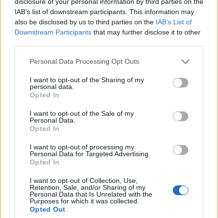
disclosure of your personal information by third parties on the
IAB’s list of downstream participants. This information may
also be disclosed by us to third parties on the
IAB’s List of
Downstream Participants
that may further disclose it to other
third parties.
Please note that this website/app uses one or more Google
Personal Data Processing Opt Outs
services and may gather and store information including but
not limited to your visit or usage behaviour. You may click to
I want to opt-out of the Sharing of my
personal data.
grant or deny consent to Google and its third-party tags to
Opted In
use your data for below specified purposes in below Google
consent section.
I want to opt-out of the Sale of my
Personal Data.
Opted In
I want to opt-out of processing my
Personal Data for Targeted Advertising.
Opted In
I want to opt-out of Collection, Use,
Retention, Sale, and/or Sharing of my
Personal Data that Is Unrelated with the
Purposes for which it was collected.
Opted Out