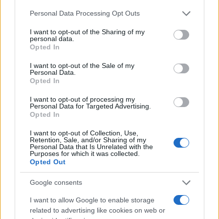
Please note that this website/app uses one or more Google
Personal Data Processing Opt Outs
ΠΟΛΙΤΙΚΗ
services and may gather and store information including but
21/09/2016 - 15:10
not limited to your visit or usage behaviour. You may click to
I want to opt-out of the Sharing of my
personal data.
grant or deny consent to Google and its third-party tags to
Opted In
Η Βουλή προσέφερε στο Κ.Ε.Α-Α.Μ.Ε.Α
use your data for below specified purposes in below Google
ένα αυτοκίνητο
consent section.
I want to opt-out of the Sale of my
Personal Data.
Ένα Ι.Χ. αυτοκίνητο προσέφερε η Βουλή των
Opted In
Ελλήνων στο Κέντρο Επαγγελματικής
Αποκατάστασης Ατόμων με Ειδικές Ανάγκες
I want to opt-out of processing my
Personal Data for Targeted Advertising.
Opted In
I want to opt-out of Collection, Use,
Retention, Sale, and/or Sharing of my
Personal Data that Is Unrelated with the
Purposes for which it was collected.
Opted Out
Google consents
I want to allow Google to enable storage
related to advertising like cookies on web or