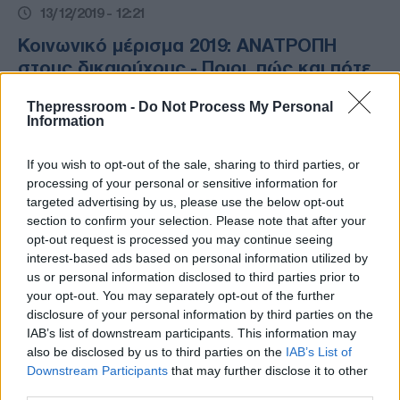
13/12/2019 - 12:21
Κοινωνικό μέρισμα 2019: ΑΝΑΤΡΟΠΗ
στους δικαιούχους - Ποιοι, πώς και πότε
θα το λάβουν
Thepressroom -
Do Not Process My Personal
ΑΝΑΤΡΟΠΗ στους δικαιούχους του
Information
κοινωνικού μερίσματος - Ποιοι, πώς και πότε
θα το λάβουν
If you wish to opt-out of the sale, sharing to third parties, or
processing of your personal or sensitive information for
targeted advertising by us, please use the below opt-out
section to confirm your selection. Please note that after your
opt-out request is processed you may continue seeing
interest-based ads based on personal information utilized by
us or personal information disclosed to third parties prior to
your opt-out. You may separately opt-out of the further
disclosure of your personal information by third parties on the
IAB’s list of downstream participants. This information may
also be disclosed by us to third parties on the
IAB’s List of
Downstream Participants
that may further disclose it to other
third parties.