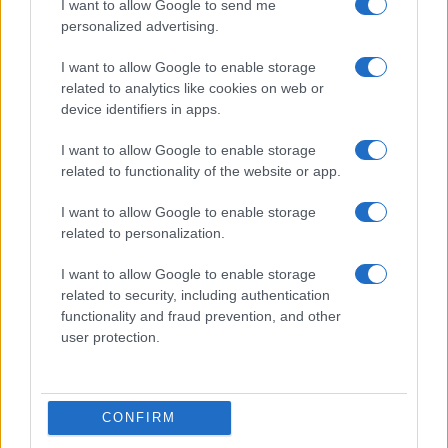
I want to allow Google to send me
14/10/2025 - 10:55
personalized advertising.
Ημαθία: Έκλεψαν πρόβατα από
I want to allow Google to enable storage
κτηνοτροφική μονάδα που έχει μολυνθεί
related to analytics like cookies on web or
με ευλογιά
device identifiers in apps.
«Με δεδομένο ότι τα ζώα μου κατέληξαν σε
I want to allow Google to enable storage
κάποιο παράνομο σφαγείο κι από εκεί στην
related to functionality of the website or app.
αγορά, ίσως μολυσμένα ζώα να έφτασαν και
σε τραπέζι καταναλωτών», αναφέρει ο
I want to allow Google to enable storage
κτηνοτρόφος
related to personalization.
I want to allow Google to enable storage
related to security, including authentication
functionality and fraud prevention, and other
user protection.
CONFIRM