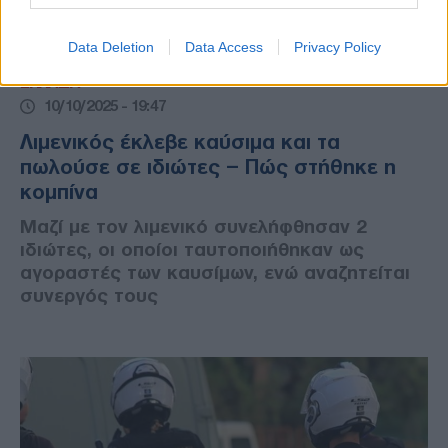
Data Deletion
Data Access
Privacy Policy
ΕΛΛΑΔΑ
10/10/2025 - 19:47
Λιμενικός έκλεβε καύσιμα και τα
πωλούσε σε ιδιώτες – Πώς στήθηκε η
κομπίνα
Μαζί με τον λιμενικό συνελήφθησαν 2
ιδιώτες, οι οποίοι ταυτοποιήθηκαν ως
αγοραστές των καυσίμων, ενώ αναζητείται
συνεργός τους