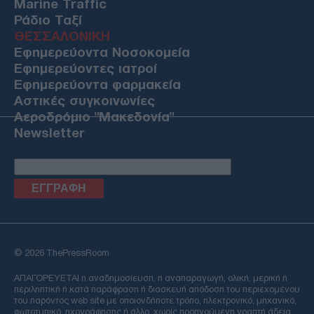
Marine Traffic
Ράδιο Ταξί
ΘΕΣΣΑΛΟΝΙΚΗ
Εφημερεύοντα Νοσοκομεία
Εφημερεύοντες ιατροί
Εφημερεύοντα φαρμακεία
Αστικές συγκοινωνίες
Αεροδρόμιο "Μακεδονία"
Newsletter
Email
© 2026 ThePressRoom
ΑΠΑΓΟΡΕΥΕΤΑΙ η αναδημοσίευση, η αναπαραγωγή, ολική, μερική ή
περιληπτική ή κατά παράφραση ή διασκευή απόδοση του περιεχομένου
του παρόντος web site με οποιονδήποτε τρόπο, ηλεκτρονικό, μηχανικό,
φωτοτυπικό, ηχογράφησης ή άλλο, χωρίς προηγούμενη γραπτή άδεια