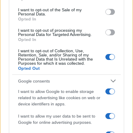
χρυσού αξίας 1,5 εκ. ευρώ από μουσείο
use your data for below specified purposes in below Google
στο Παρίσι
consent section.
I want to opt-out of the Sale of my
Personal Data.
Συνελήφθη πρόσφατα στη Βαρκελώνη και
Opted In
φαίνεται πως είναι μέλος έμπειρης σπείρας -
I want to opt-out of processing my
Αυξημένες οι κλοπές μουσείων το τελευταίο
Personal Data for Targeted Advertising.
διάστημα
Opted In
I want to opt-out of Collection, Use,
Retention, Sale, and/or Sharing of my
Personal Data that Is Unrelated with the
Purposes for which it was collected.
Opted Out
Google consents
I want to allow Google to enable storage
related to advertising like cookies on web or
device identifiers in apps.
I want to allow my user data to be sent to
Google for online advertising purposes.
ΕΛΛΑΔΑ