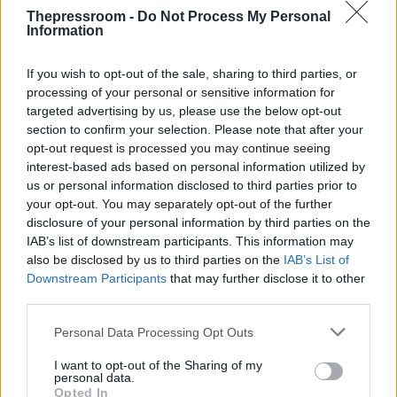
τρεις ανήλικοι ενώπιον των Αρχών στη
Thepressroom -
Do Not Process My Personal
Θεσσαλονίκη, μετά από την παρότρυνση
Information
των γονέων τους.
If you wish to opt-out of the sale, sharing to third parties, or
processing of your personal or sensitive information for
targeted advertising by us, please use the below opt-out
section to confirm your selection. Please note that after your
opt-out request is processed you may continue seeing
interest-based ads based on personal information utilized by
us or personal information disclosed to third parties prior to
your opt-out. You may separately opt-out of the further
disclosure of your personal information by third parties on the
IAB’s list of downstream participants. This information may
also be disclosed by us to third parties on the
IAB’s List of
Downstream Participants
that may further disclose it to other
third parties.
ΔΙΕΘΝΗ
Please note that this website/app uses one or more Google
Personal Data Processing Opt Outs
21/10/2025 - 18:45
services and may gather and store information including but
not limited to your visit or usage behaviour. You may click to
I want to opt-out of the Sharing of my
Κινέζα κατηγορείται μετά την κλοπή
personal data.
grant or deny consent to Google and its third-party tags to
Opted In