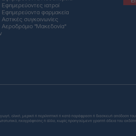
Εφημερεύοντες ιατροί
Εφημερεύοντα φαρμακεία
Αστικές συγκοινωνίες
Αεροδρόμιο "Μακεδονία"
ν
Email
ή, ολική, μερική ή περιληπτική ή κατά παράφραση ή διασκευή απόδοση του
φωτοτυπικό, ηχογράφησης ή άλλο, χωρίς προηγούμενη γραπτή άδεια του εκδότη