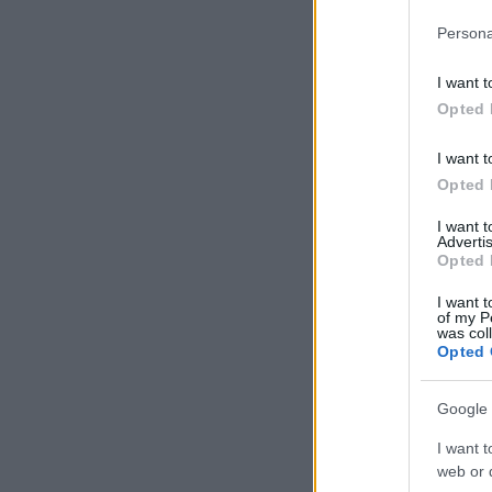
Persona
I want t
Opted 
I want t
Opted 
I want 
Advertis
Opted 
I want t
of my P
was col
Opted 
Google 
I want t
web or d