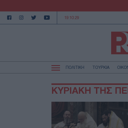
19:10:29
ΠΟΛΙΤΙΚΗ
ΤΟΥΡΚΙΑ
ΟΙΚΟ
Κεντρική
Κεντρική
πλοήγηση
πλοήγηση
ΠΟΛΙΤΙΚΗ
Τ
ΚΥΡΙΑΚΗ ΤΗΣ Π
ΕΚΚΛΗΣΙΑ
Α
MEDIA
LI
AUTO - MOTO
Γ
ΠΑΡΑΞΕΝΑ
Ζ