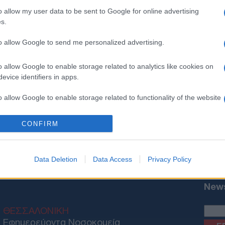
o allow my user data to be sent to Google for online advertising
s.
to allow Google to send me personalized advertising.
o allow Google to enable storage related to analytics like cookies on
evice identifiers in apps.
o allow Google to enable storage related to functionality of the website
CONFIRM
o allow Google to enable storage related to personalization.
ΟΝΟΜΙΑ
ΕΛΛΑΔΑ
ΕΚΚΛΗΣΙΑ
ΑΜΥΝΑ
ΔΙΕΘΝΗ
ΚΥΠΡΟΣ
M
o allow Google to enable storage related to security, including
Data Deletion
Data Access
Privacy Policy
cation functionality and fraud prevention, and other user protection.
News
ΘΕΣΣΑΛΟΝΙΚΗ
Εφημερεύοντα Νοσοκομεία