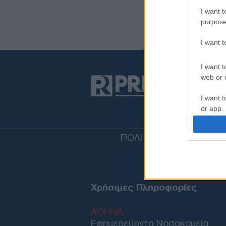
I want t
purpose
I want 
I want t
web or d
I want t
or app.
I want t
ΠΟΛΙΤΙΚΗ
ΤΟΥΡΚΙΑ
ΟΙΚ
I want t
authenti
Χρήσιμες Πληροφορίες
ΑΘΗΝΑ
Εφημερεύοντα Νοσοκομεία