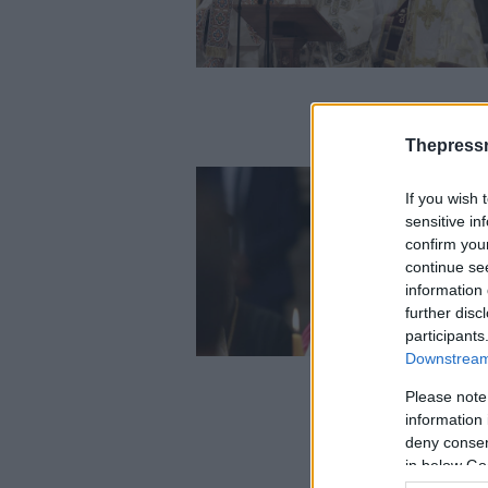
Thepress
If you wish 
sensitive in
confirm you
continue se
information 
further disc
participants
Downstream 
Please note
information 
deny consent
in below Go