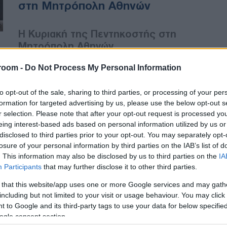
στη Μητρόπολη Αθηνών
Η Κυριακή της Πεντηκοστής στη
Μητρόπολη Αθηνών
room -
Do Not Process My Personal Information
ΕΚΚΛΗΣΙΑ
to opt-out of the sale, sharing to third parties, or processing of your per
20/06/2021 - 15:12
formation for targeted advertising by us, please use the below opt-out s
r selection. Please note that after your opt-out request is processed y
Η Κυριακή της Πεντηκοστής
eing interest-based ads based on personal information utilized by us or
στον Ιερό Μητροπολιτικό Ναό
disclosed to third parties prior to your opt-out. You may separately opt-
Αθηνών
losure of your personal information by third parties on the IAB’s list of
. This information may also be disclosed by us to third parties on the
IA
Participants
that may further disclose it to other third parties.
Η Κυριακή της Πεντηκοστής στον
Ιερό Μητροπολιτικό Ναό Αθηνών
 that this website/app uses one or more Google services and may gath
including but not limited to your visit or usage behaviour. You may click 
 to Google and its third-party tags to use your data for below specifi
ogle consent section.