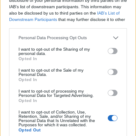
disclosure of your personal information by third parties on the
IAB’s list of downstream participants. This information may
also be disclosed by us to third parties on the
IAB’s List of
Downstream Participants
that may further disclose it to other
third parties.
Please note that this website/app uses one or more Google
Personal Data Processing Opt Outs
services and may gather and store information including but
not limited to your visit or usage behaviour. You may click to
I want to opt-out of the Sharing of my
personal data.
grant or deny consent to Google and its third-party tags to
Opted In
use your data for below specified purposes in below Google
consent section.
I want to opt-out of the Sale of my
Personal Data.
Opted In
ΕΛΛΑΔΑ
I want to opt-out of processing my
06/09/2021 - 17:31
Personal Data for Targeted Advertising.
Opted In
Στη Μητρόπολη Αθηνών η σορός του
Μίκη Θεοδωράκη - Ξεκίνησε το λαϊκό
I want to opt-out of Collection, Use,
Retention, Sale, and/or Sharing of my
προσκύνημα
Personal Data that Is Unrelated with the
Purposes for which it was collected.
Οι θαυμαστές του αείμνηστου συνθέτη δεν
Opted Out
σταμάτησαν να τραγουδούν Μίκη