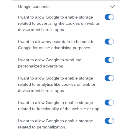
Θεοδωράκη όσο περίμεναν να τον
Google consents
αποχαιρετήσουν (ΦΩΤΟ ΚΑΙ ΒΙΝΤΕΟ)
I want to allow Google to enable storage
related to advertising like cookies on web or
device identifiers in apps.
I want to allow my user data to be sent to
Google for online advertising purposes.
I want to allow Google to send me
personalized advertising.
I want to allow Google to enable storage
related to analytics like cookies on web or
device identifiers in apps.
I want to allow Google to enable storage
ΕΛΛΑΔΑ
related to functionality of the website or app.
04/09/2021 - 15:16
Από τη Δευτέρα (6/9) σε λαϊκό
I want to allow Google to enable storage
related to personalization.
προσκύνημα η σορός του Μίκη