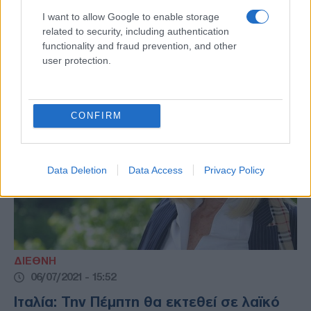
Θεοδωράκη
I want to allow Google to enable storage
Από τη Δευτέρα (6/9) σε λαϊκό προσκύνημα
related to security, including authentication
functionality and fraud prevention, and other
η σορός του Μίκη Θεοδωράκη
user protection.
CONFIRM
Data Deletion
Data Access
Privacy Policy
ΔΙΕΘΝΗ
06/07/2021 - 15:52
Ιταλία: Την Πέμπτη θα εκτεθεί σε λαϊκό