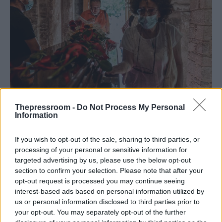
ΕΛΛΑΔΑ
Thepressroom -
Do Not Process My Personal
07/09/2021 - 09:41
Information
Μίκης Θεοδωράκης: Το Πρωτοδικείο
If you wish to opt-out of the sale, sharing to third parties, or
απαγόρευσε την ανάμιξη της οικογένειας
processing of your personal or sensitive information for
στη διοργάνωση της κηδείας
targeted advertising by us, please use the below opt-out
section to confirm your selection. Please note that after your
Δεκτή έγινε από το Πρωτοδικείο Αθηνών, η
opt-out request is processed you may continue seeing
αίτηση ασφαλιστικών μέτρων ενός εκ των
interest-based ads based on personal information utilized by
δύο εκτελεστών της τελευταίας επιθυμίας
us or personal information disclosed to third parties prior to
του Μίκη Θεοδωράκη
your opt-out. You may separately opt-out of the further