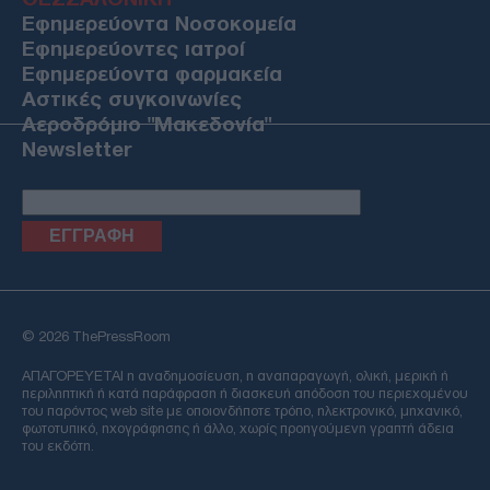
Εφημερεύοντα Νοσοκομεία
Εφημερεύοντες ιατροί
Εφημερεύοντα φαρμακεία
Αστικές συγκοινωνίες
Αεροδρόμιο "Μακεδονία"
Newsletter
Email
© 2026 ThePressRoom
ΑΠΑΓΟΡΕΥΕΤΑΙ η αναδημοσίευση, η αναπαραγωγή, ολική, μερική ή
περιληπτική ή κατά παράφραση ή διασκευή απόδοση του περιεχομένου
του παρόντος web site με οποιονδήποτε τρόπο, ηλεκτρονικό, μηχανικό,
φωτοτυπικό, ηχογράφησης ή άλλο, χωρίς προηγούμενη γραπτή άδεια
του εκδότη.