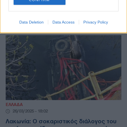
και το Παλαιόκαστρο - Ενισχύθηκαν οι
δυνάμεις της Πυροσβεστικής - Το Λιμενικό
συνέβαλε στον απεγκλωβισμό 4 ατόμων
Data Deletion
Data Access
Privacy Policy
ΕΛΛΑΔΑ
26/03/2025 - 18:02
Λακωνία: Ο σοκαριστικός διάλογος του