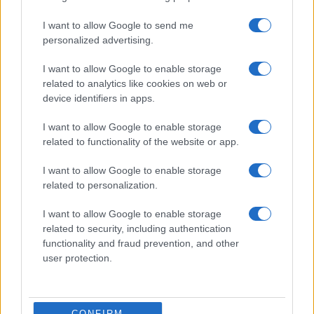
I want to allow Google to send me
personalized advertising.
I want to allow Google to enable storage
related to analytics like cookies on web or
device identifiers in apps.
I want to allow Google to enable storage
related to functionality of the website or app.
I want to allow Google to enable storage
related to personalization.
ΕΛΛΑΔΑ
I want to allow Google to enable storage
16/07/2025 - 17:05
related to security, including authentication
functionality and fraud prevention, and other
Καλύτερη η εικόνα από τη φωτιά στη
user protection.
Λακωνία - Είχε σταλεί 112 για εκκένωση
δύο οικισμών
Απομακρύνθηκαν οι κάτοικοι από το Λάχι
CONFIRM