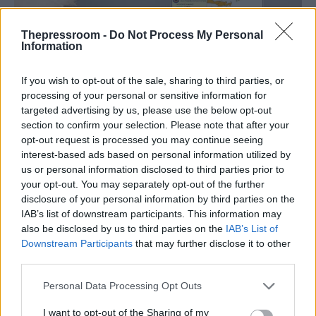
Thepressroom -
Do Not Process My Personal
Information
ΕΛΛΑΔΑ
If you wish to opt-out of the sale, sharing to third parties, or
07/08/2025 - 14:50
processing of your personal or sensitive information for
targeted advertising by us, please use the below opt-out
Ακραίος κίνδυνος πυρκαγιάς αύριο σε
section to confirm your selection. Please note that after your
Αττική, Κύθηρα, Κορινθία, Αργολίδα,
opt-out request is processed you may continue seeing
Βοιωτία, Εύβοια και Λακωνία
interest-based ads based on personal information utilized by
us or personal information disclosed to third parties prior to
Σε «κόκκινο» συναγερμό η Πολιτική
your opt-out. You may separately opt-out of the further
Προστασία – Πολύ υψηλός και υψηλός
disclosure of your personal information by third parties on the
κίνδυνος πυρκαγιάς στα υπόλοιπα νησιά και
IAB’s list of downstream participants. This information may
σε αρκετές περιοχές της ηπειρωτικής
also be disclosed by us to third parties on the
IAB’s List of
Ελλάδας - Διυπουργική σύσκεψη συγκάλεσε
Downstream Participants
that may further disclose it to other
third parties.
ο Γ. Κεφαλογιάννης
Please note that this website/app uses one or more Google
Personal Data Processing Opt Outs
services and may gather and store information including but
not limited to your visit or usage behaviour. You may click to
I want to opt-out of the Sharing of my