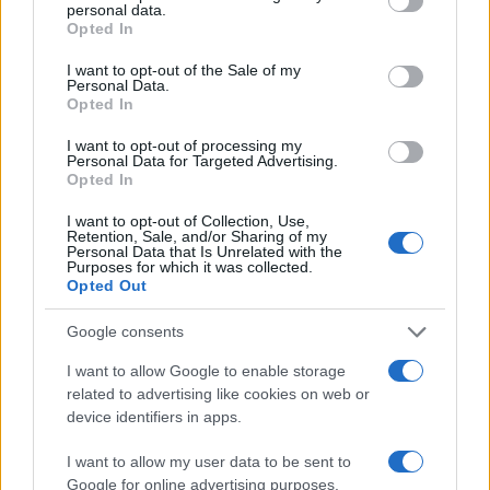
personal data.
grant or deny consent to Google and its third-party tags to
Opted In
use your data for below specified purposes in below Google
consent section.
I want to opt-out of the Sale of my
Personal Data.
Opted In
I want to opt-out of processing my
Personal Data for Targeted Advertising.
Opted In
I want to opt-out of Collection, Use,
Retention, Sale, and/or Sharing of my
ΕΛΛΑΔΑ
Personal Data that Is Unrelated with the
Purposes for which it was collected.
26/07/2025 - 22:08
Opted Out
Ολονύκτια μάχη με τις φλόγες σε 7
Google consents
μέτωπα – Τραυματίες και καμένα σπίτια
I want to allow Google to enable storage
Πυροσβέστες και κάτοικοι τραυματίστηκαν
related to advertising like cookies on web or
σε Εύβοια και Αττική. Σπίτια
device identifiers in apps.
καταστράφηκαν ή υπέστησαν ζημιές σε
Κρυονέρι και Χανιά. Η φωτιά στην Εύβοια
I want to allow my user data to be sent to
ξεπέρασε την αντιπυρική ζώνη
Google for online advertising purposes.