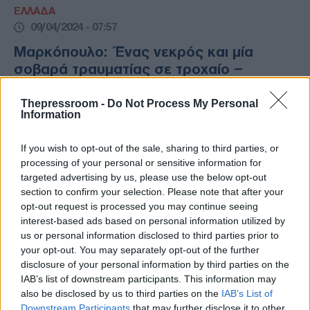
ΕΛΛΑΔΑ
09/04/2024 - 07:57
Μαρκόπουλο: Ένας νεκρός και μία
σοβαρά τραυματίας σε τροχαίο –
Αυτοκίνητο καρφώθηκε σε κολώνα
Thepressroom -
Do Not Process My Personal
Ένας νεκρός και μία σοβαρά τραυματίας,
Information
είναι ο απολογισμός τροχαίου
δυστυχήματος που σημειώθηκε λίγα λεπτά
If you wish to opt-out of the sale, sharing to third parties, or
πριν από τα μεσάνυχτα στο Μαρκόπουλο
processing of your personal or sensitive information for
Αττικής.
targeted advertising by us, please use the below opt-out
section to confirm your selection. Please note that after your
opt-out request is processed you may continue seeing
interest-based ads based on personal information utilized by
us or personal information disclosed to third parties prior to
your opt-out. You may separately opt-out of the further
disclosure of your personal information by third parties on the
IAB’s list of downstream participants. This information may
also be disclosed by us to third parties on the
IAB’s List of
Downstream Participants
that may further disclose it to other