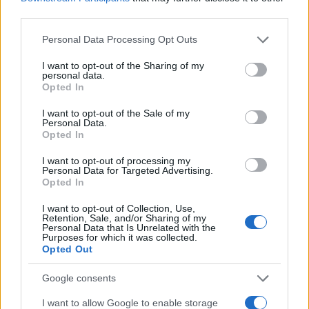
third parties.
Please note that this website/app uses one or more Google
Personal Data Processing Opt Outs
services and may gather and store information including but
not limited to your visit or usage behaviour. You may click to
I want to opt-out of the Sharing of my
personal data.
grant or deny consent to Google and its third-party tags to
Opted In
use your data for below specified purposes in below Google
consent section.
I want to opt-out of the Sale of my
Personal Data.
Opted In
I want to opt-out of processing my
Personal Data for Targeted Advertising.
Opted In
I want to opt-out of Collection, Use,
Retention, Sale, and/or Sharing of my
Personal Data that Is Unrelated with the
Purposes for which it was collected.
Opted Out
Google consents
I want to allow Google to enable storage