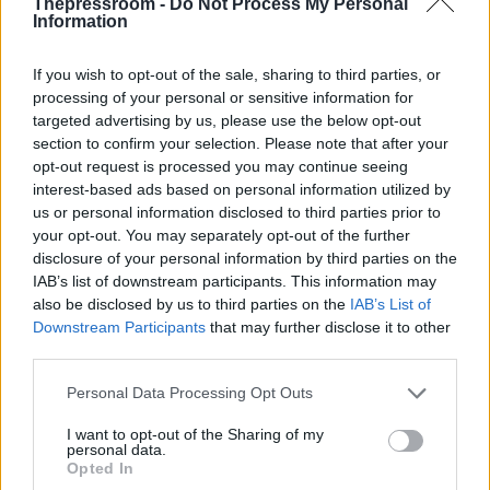
Thepressroom -
Do Not Process My Personal
Information
If you wish to opt-out of the sale, sharing to third parties, or
processing of your personal or sensitive information for
targeted advertising by us, please use the below opt-out
section to confirm your selection. Please note that after your
ΕΛΛΑΔΑ
opt-out request is processed you may continue seeing
17/09/2025 - 16:16
interest-based ads based on personal information utilized by
Πώς δρούσε ο 25χρονος που απειλούσε
us or personal information disclosed to third parties prior to
τις μαθήτριες με ερωτικά βίντεο - Ο
your opt-out. You may separately opt-out of the further
disclosure of your personal information by third parties on the
ρόλος των social media
IAB’s list of downstream participants. This information may
Η αντίστροφη μέτρηση για τη σύλληψη του
also be disclosed by us to third parties on the
IAB’s List of
25χρονου ξεκίνησε μετά την καταγγελία από
Downstream Participants
that may further disclose it to other
πατέρα ανήλικου θύματός του
third parties.
Please note that this website/app uses one or more Google
Personal Data Processing Opt Outs
services and may gather and store information including but
not limited to your visit or usage behaviour. You may click to
I want to opt-out of the Sharing of my
personal data.
grant or deny consent to Google and its third-party tags to
Opted In
use your data for below specified purposes in below Google