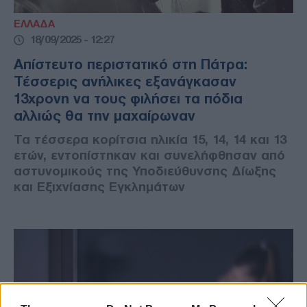
ΕΛΛΑΔΑ
18/09/2025 - 12:27
Απίστευτο περιστατικό στη Πάτρα:
Τέσσερις ανήλικες εξανάγκασαν
13χρονη να τους φιλήσει τα πόδια
αλλιώς θα την μαχαίρωναν
Τα τέσσερα κορίτσια ηλικία 15, 14, 14 και 13
ετών, εντοπίστηκαν και συνελήφθησαν από
αστυνομικούς της Υποδιεύθυνσης Δίωξης
και Εξιχνίασης Εγκλημάτων