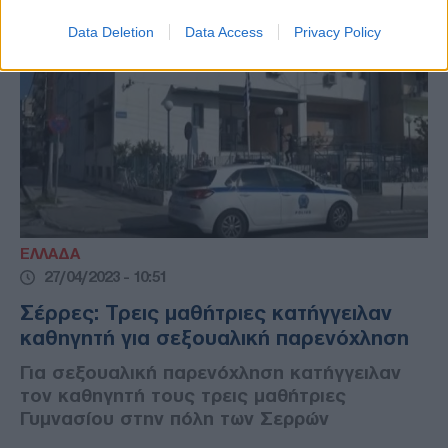
Data Deletion
Data Access
Privacy Policy
ΕΛΛΑΔΑ
27/04/2023 - 10:51
Σέρρες: Τρεις μαθήτριες κατήγγειλαν
καθηγητή για σεξουαλική παρενόχληση
Για σεξουαλική παρενόχληση κατήγγειλαν
τον καθηγητή τους τρεις μαθήτριες
Γυμνασίου στην πόλη των Σερρών