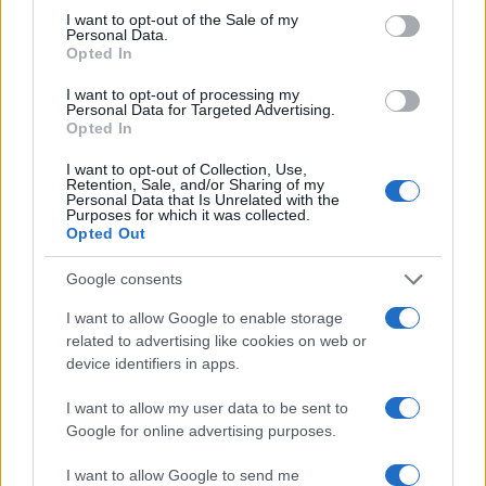
consent section.
I want to opt-out of the Sale of my
Personal Data.
Opted In
I want to opt-out of processing my
Personal Data for Targeted Advertising.
Opted In
I want to opt-out of Collection, Use,
Retention, Sale, and/or Sharing of my
ΕΛΛΑΔΑ
Personal Data that Is Unrelated with the
Purposes for which it was collected.
24/09/2024 - 17:35
Opted Out
Ανεξέλεγκτη η βία ανηλίκων - Χανιά:
Google consents
Μαθήτριες πιάστηκαν στα χέρια έξω από
σχολείο - Δεκάδες κοιτούσαν και
I want to allow Google to enable storage
γελούσαν
related to advertising like cookies on web or
device identifiers in apps.
Τρεις μαθήτριες ενεπλάκησαν στο σκηνικό
ξυλοδαρμού
I want to allow my user data to be sent to
Google for online advertising purposes.
I want to allow Google to send me