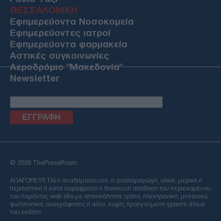
ΘΕΣΣΑΛΟΝΙΚΗ
Εφημερεύοντα Νοσοκομεία
Εφημερεύοντες ιατροί
Εφημερεύοντα φαρμακεία
Αστικές συγκοινωνίες
Αεροδρόμιο "Μακεδονία"
Newsletter
Email
© 2026 ThePressRoom
ΑΠΑΓΟΡΕΥΕΤΑΙ η αναδημοσίευση, η αναπαραγωγή, ολική, μερική ή
περιληπτική ή κατά παράφραση ή διασκευή απόδοση του περιεχομένου
του παρόντος web site με οποιονδήποτε τρόπο, ηλεκτρονικό, μηχανικό,
φωτοτυπικό, ηχογράφησης ή άλλο, χωρίς προηγούμενη γραπτή άδεια
του εκδότη.