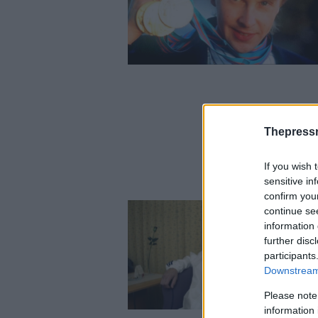
Thepress
If you wish 
sensitive in
confirm you
continue se
information 
further disc
participants
Downstream 
Please note
information 