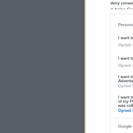
deny consent
in below Go
Persona
I want t
Opted 
I want t
Opted 
I want 
Advertis
Opted 
I want t
of my P
was col
Opted 
Google 