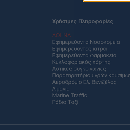
Χρήσιμες Πληροφορίες
ΑΘΗΝΑ
Εφημερεύοντα Νοσοκομεία
Εφημερεύοντες ιατροί
Εφημερεύοντα φαρμακεία
Κυκλοφοριακός χάρτης
Αστικές συγκοινωνίες
Παρατηρητήριο υγρών καυσίμω
Αεροδρόμιο Ελ. Βενιζέλος
Λιμάνια
Marine Traffic
Ράδιο Ταξί