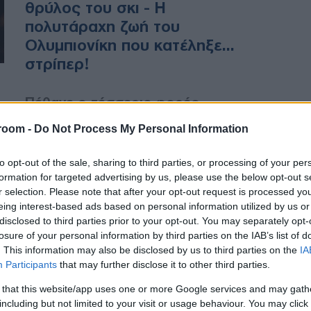
θρύλος του σκι - Η
πολυτάραχη ζωή του
Ολυμπιονίκη που κατέληξε...
στρίπερ!
Πέθανε ο τέσσερις φορές
Ολυμπιονίκης του άλματος με σκι,
room -
Do Not Process My Personal Information
Μάτι Νικάνεν - Βίος και πολιτεία
του θρύλου του σκι
to opt-out of the sale, sharing to third parties, or processing of your per
formation for targeted advertising by us, please use the below opt-out s
r selection. Please note that after your opt-out request is processed y
eing interest-based ads based on personal information utilized by us or
ΔΙΕΘΝΗ
disclosed to third parties prior to your opt-out. You may separately opt-
04/02/2019 - 14:33
losure of your personal information by third parties on the IAB’s list of
Πέθανε ο τέσσερις φορές
. This information may also be disclosed by us to third parties on the
IA
Participants
that may further disclose it to other third parties.
Ολυμπιονίκης Μάτι Νικάνεν
 that this website/app uses one or more Google services and may gath
including but not limited to your visit or usage behaviour. You may click 
Την τελευταία πνοή του άφησε τις