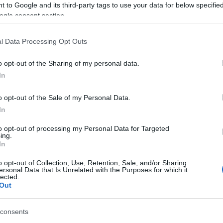
 to Google and its third-party tags to use your data for below specifi
πρώτες πρωινές ώρες ο
ogle consent section.
Φινλανδός θρύλος του άλματος
με σκι, Μάτι Νικάνεν
l Data Processing Opt Outs
o opt-out of the Sharing of my personal data.
In
o opt-out of the Sale of my Personal Data.
In
to opt-out of processing my Personal Data for Targeted
ing.
In
o opt-out of Collection, Use, Retention, Sale, and/or Sharing
ersonal Data that Is Unrelated with the Purposes for which it
lected.
Out
consents