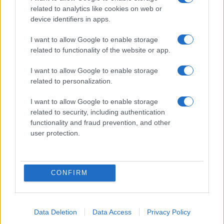
φωτογραφήθηκε
related to analytics like cookies on web or
device identifiers in apps.
Επιστήμονες προτείνουν χαβανέζικο όνομα
για την 1η μαύρη τρύπα που
I want to allow Google to enable storage
φωτογραφήθηκε
related to functionality of the website or app.
I want to allow Google to enable storage
related to personalization.
I want to allow Google to enable storage
related to security, including authentication
functionality and fraud prevention, and other
user protection.
CONFIRM
ΕΛΛΑΔΑ
10/04/2019 - 20:01
Data Deletion
Data Access
Privacy Policy