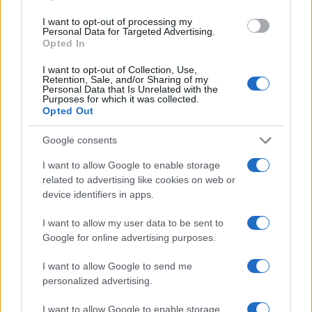
Ασυνήθιστη δραστηριότητα παρουσιάζει η
I want to opt-out of processing my
μαύρη τρύπα στο κέντρο του γαλαξία μας
Personal Data for Targeted Advertising.
Opted In
I want to opt-out of Collection, Use,
Retention, Sale, and/or Sharing of my
Personal Data that Is Unrelated with the
Purposes for which it was collected.
Opted Out
Google consents
I want to allow Google to enable storage
related to advertising like cookies on web or
device identifiers in apps.
I want to allow my user data to be sent to
Google for online advertising purposes.
ΔΙΕΘΝΗ
13/04/2019 - 12:51
I want to allow Google to send me
personalized advertising.
Επιστήμονες προτείνουν χαβανέζικο
όνομα για την 1η μαύρη τρύπα που
I want to allow Google to enable storage