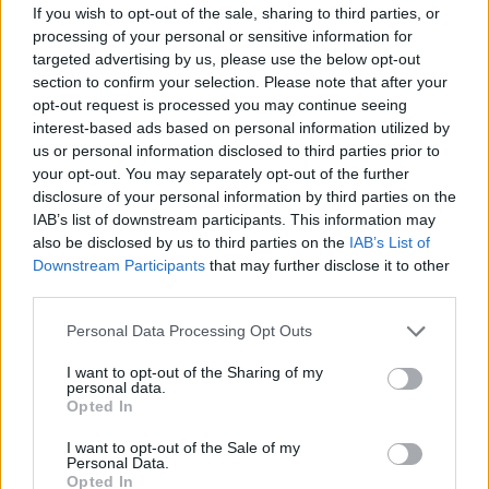
If you wish to opt-out of the sale, sharing to third parties, or
μαύρη τρύπα στον γαλαξία μας
processing of your personal or sensitive information for
targeted advertising by us, please use the below opt-out
section to confirm your selection. Please note that after your
opt-out request is processed you may continue seeing
interest-based ads based on personal information utilized by
us or personal information disclosed to third parties prior to
your opt-out. You may separately opt-out of the further
disclosure of your personal information by third parties on the
IAB’s list of downstream participants. This information may
also be disclosed by us to third parties on the
IAB’s List of
Downstream Participants
that may further disclose it to other
third parties.
Please note that this website/app uses one or more Google
Personal Data Processing Opt Outs
services and may gather and store information including but
ΔΙΕΘΝΗ
not limited to your visit or usage behaviour. You may click to
I want to opt-out of the Sharing of my
16/09/2019 - 08:55
personal data.
grant or deny consent to Google and its third-party tags to
Opted In
Ασυνήθιστη δραστηριότητα παρουσιάζει
use your data for below specified purposes in below Google
consent section.
η μαύρη τρύπα στο κέντρο του γαλαξία
I want to opt-out of the Sale of my
Personal Data.
μας
Opted In