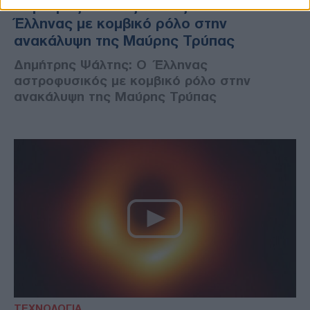
Δημήτρης Ψάλτης: Αυτός είναι ο
Έλληνας με κομβικό ρόλο στην
ανακάλυψη της Μαύρης Τρύπας
Δημήτρης Ψάλτης: Ο Έλληνας
αστροφυσικός με κομβικό ρόλο στην
ανακάλυψη της Μαύρης Τρύπας
ΤΕΧΝΟΛΟΓΙΑ