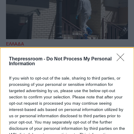
ΕΛΛΑΔΑ
30/03/2026 - 19:10
Thepressroom -
Do Not Process My Personal
Ζωγράφου: Αναμένεται νεκροψία για τις
Information
νεκρές γυναίκες - «Πέθαναν από
παθολογικά αίτια» ισχυρίστηκε ο γιος
If you wish to opt-out of the sale, sharing to third parties, or
processing of your personal or sensitive information for
Για την υπόθεση έχει συλληφθεί ο 54χρονος,
targeted advertising by us, please use the below opt-out
σε βάρος του οποίου έχει ασκηθεί δίωξη για
section to confirm your selection. Please note that after your
ανθρωποκτονία κατά συρροή, ενώ
opt-out request is processed you may continue seeing
εξετάζεται και η ψυχική του κατάσταση.
interest-based ads based on personal information utilized by
us or personal information disclosed to third parties prior to
your opt-out. You may separately opt-out of the further
disclosure of your personal information by third parties on the