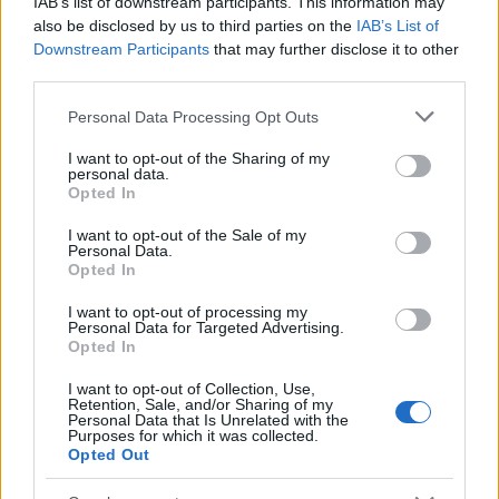
IAB’s list of downstream participants. This information may
also be disclosed by us to third parties on the
IAB’s List of
Downstream Participants
that may further disclose it to other
third parties.
Please note that this website/app uses one or more Google
Personal Data Processing Opt Outs
services and may gather and store information including but
not limited to your visit or usage behaviour. You may click to
I want to opt-out of the Sharing of my
personal data.
grant or deny consent to Google and its third-party tags to
Opted In
use your data for below specified purposes in below Google
consent section.
I want to opt-out of the Sale of my
Personal Data.
Opted In
I want to opt-out of processing my
Personal Data for Targeted Advertising.
Opted In
I want to opt-out of Collection, Use,
Retention, Sale, and/or Sharing of my
Personal Data that Is Unrelated with the
Purposes for which it was collected.
Opted Out