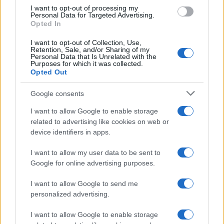
πέταξε το νεογέννητο σε
I want to opt-out of processing my
Personal Data for Targeted Advertising.
σκουπιδοτενεκέ στην Πετρούπολη
Opted In
Φρίκη: Η 19χρονη μητέρα έπνιξε το
I want to opt-out of Collection, Use,
νεογέννητο και το έδωσε στη γιαγιά να το
Retention, Sale, and/or Sharing of my
πετάξει στον κάδο σκουπιδιών στην
Personal Data that Is Unrelated with the
Purposes for which it was collected.
Πετρούπολη
Opted Out
Google consents
I want to allow Google to enable storage
related to advertising like cookies on web or
device identifiers in apps.
I want to allow my user data to be sent to
Google for online advertising purposes.
I want to allow Google to send me
personalized advertising.
I want to allow Google to enable storage
ΕΛΛΑΔΑ