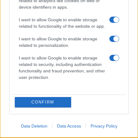
related to analytics like cookies on web or
27/02/2018 - 20:47
device identifiers in apps.
Δολοφονία βρέφους-Πετρούπολη: Αυτός
I want to allow Google to enable storage
είναι ο άνδρας που πέταξε το
related to functionality of the website or app.
νεογέννητο!
I want to allow Google to enable storage
Το βίντεο-ντοκουμέντο από κάμερα
related to personalization.
ασφαλείας που κατέγραψε τον απ-άνθρωπο
που μετέφερε το μωράκι μέσα σε σακούλα
I want to allow Google to enable storage
σκουπιδιών
related to security, including authentication
functionality and fraud prevention, and other
user protection.
CONFIRM
Data Deletion
Data Access
Privacy Policy