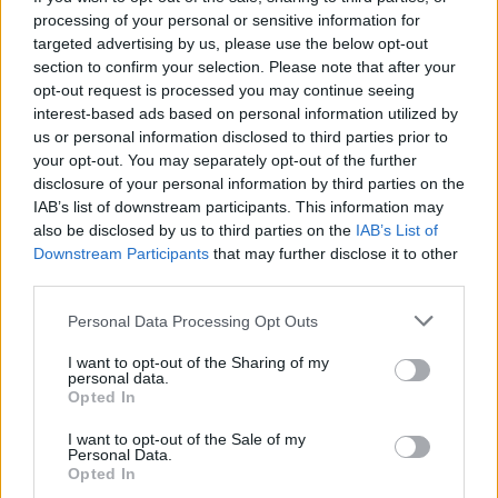
στην Πετρούπολη
processing of your personal or sensitive information for
targeted advertising by us, please use the below opt-out
Απαντήσεις για όσα οδήγησαν στον φόνο
section to confirm your selection. Please note that after your
του νεογνού θα δώσουν μητέρα και γιαγιά
opt-out request is processed you may continue seeing
interest-based ads based on personal information utilized by
us or personal information disclosed to third parties prior to
your opt-out. You may separately opt-out of the further
disclosure of your personal information by third parties on the
IAB’s list of downstream participants. This information may
also be disclosed by us to third parties on the
IAB’s List of
Downstream Participants
that may further disclose it to other
third parties.
Please note that this website/app uses one or more Google
Personal Data Processing Opt Outs
services and may gather and store information including but
not limited to your visit or usage behaviour. You may click to
I want to opt-out of the Sharing of my
personal data.
grant or deny consent to Google and its third-party tags to
Opted In
use your data for below specified purposes in below Google
ΕΛΛΑΔΑ
consent section.
I want to opt-out of the Sale of my
14/05/2018 - 10:53
Personal Data.
Opted In
Σοκ: 19χρονη μητέρα σκότωσε και