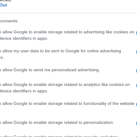
28/07/2026 - 08:27
Out
Ισραήλ–Λίβανος: Νέος γύρος
συνομιλιών στη Ρώμη, με
consents
επίκεντρο Χεζμπολάχ και
o allow Google to enable storage related to advertising like cookies on
ισραηλινή αποχώρηση
evice identifiers in apps.
o allow my user data to be sent to Google for online advertising
Οι Ηνωμένες Πολιτείες
s.
επιβεβαίωσαν ότι από τις 4 έως
τις 6 Αυγούστου θα
to allow Google to send me personalized advertising.
πραγματοποιηθεί στη Ρώμη νέος
κύκλος τεχνικών συνομιλιών
o allow Google to enable storage related to analytics like cookies on
μεταξύ αντιπροσωπειών του
evice identifiers in apps.
Ισραήλ και του Λιβάνου, στο
o allow Google to enable storage related to functionality of the website
πλαίσιο της αμερικανικής
πρωτοβουλίας για την εφαρμογή
της συμφωνίας-πλαισίου που
o allow Google to enable storage related to personalization.
επιτεύχθηκε τον Ιούνιο.
o allow Google to enable storage related to security, including