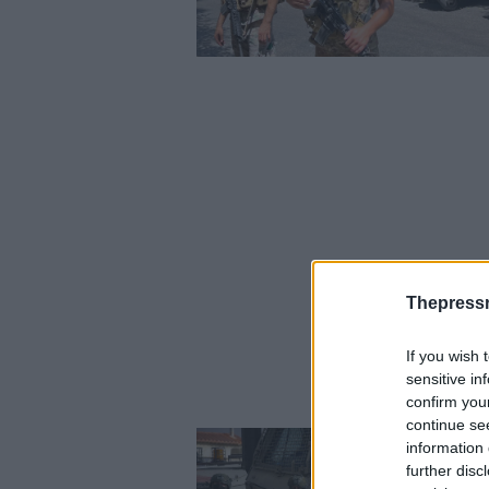
Thepress
If you wish 
sensitive in
confirm you
continue se
information 
further disc