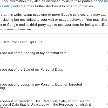
. This information may also be disclosed by us to third parties on the
IA
Ισραηλινός στρατός:
Participants
that may further disclose it to other third parties.
Ανακοίνωσε ότι σκότωσε μέλη
 that this website/app uses one or more Google services and may gath
της Χεζμπολάχ στον νότιο
including but not limited to your visit or usage behaviour. You may click 
Λίβανο
 to Google and its third-party tags to use your data for below specifi
ogle consent section.
Ο ισραηλινός στρατός
l Data Processing Opt Outs
ανακοίνωσε ότι σκότωσε αρκετά
μέλη της φιλοϊρανικής οργάνωσης
o opt-out of the Sharing of my personal data.
Χεζμπολάχ στην περιοχή της
In
κορυφογραμμής Αλί αλ-Ταχέρ,
στον νότιο Λίβανο, παρά το
o opt-out of the Sale of my Personal Data.
καθεστώς εκεχειρίας που
In
εξακολουθεί να ισχύει στην
περιοχή.
to opt-out of processing my Personal Data for Targeted
ing.
In
o opt-out of Collection, Use, Retention, Sale, and/or Sharing
ΔΙΕΘΝΗ
ersonal Data that Is Unrelated with the Purposes for which it
lected.