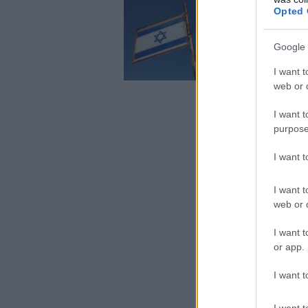
Opted 
Google 
I want t
web or d
I want t
purpose
I want 
I want t
web or d
I want t
or app.
I want t
I want t