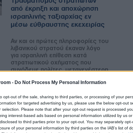
Τραυματισμός στρατιωτών
από έκρηξη και αποχώρηση
ισραηλινής ταξιαρχίας εν
μέσω εύθραυστης εκεχειρίας
Αν και οι πρώτες πληροφορίες του
λιβανικού στρατού έκαναν λόγο
για ισραηλινή επίθεση κατά
στρατιωτικού οχήματος που
συνόδευε πολίτες, μεταγενέστερη
επίσημη ανακοίνωση διευκρίνισε
room -
Do Not Process My Personal Information
ότι ο τραυματισμός προκλήθηκε
από την έκρηξη ύποπτου
to opt-out of the sale, sharing to third parties, or processing of your per
αντικειμένου.
formation for targeted advertising by us, please use the below opt-out s
r selection. Please note that after your opt-out request is processed y
eing interest-based ads based on personal information utilized by us or
ΔΙΕΘΝΗ
disclosed to third parties prior to your opt-out. You may separately opt-
losure of your personal information by third parties on the IAB’s list of
01/08/2026 - 19:59