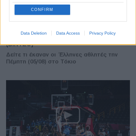
CONFIRM
SPORTS
05/08/2021 - 19:32
Ολυμπιακοί Αγώνες: Ο ελληνικός
Data Deletion
Data Access
Privacy Policy
απολογισμός της Πέμπτης 05/08
(ΒΙΝΤΕΟ)
Δείτε τι έκαναν οι Έλληνες αθλητές την
Πέμπτη (05/08) στο Τόκιο