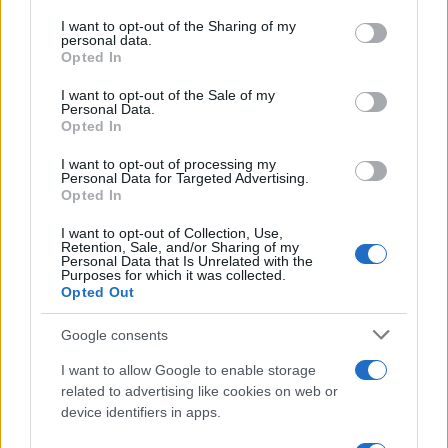
services and may gather and store information including but
Ολυμπιακοί Αγώνες: Ελλαδάρα για χρυσό
not limited to your visit or usage behaviour. You may click to
I want to opt-out of the Sharing of my
personal data.
grant or deny consent to Google and its third-party tags to
(ΒΙΝΤΕΟ)
Opted In
use your data for below specified purposes in below Google
Η Εθνική ομάδα πόλο των ανδρών ξέρανε
consent section.
I want to opt-out of the Sale of my
για δεύτερη φορά τους Ούγγρους (9-6),
Personal Data.
Opted In
κατέκτησε ήδη το πρώτο της μετάλλιο σε
Ολυμπιακούς Αγώνες και πάει για το χρυσό
I want to opt-out of processing my
την Κυριακή
Personal Data for Targeted Advertising.
Opted In
I want to opt-out of Collection, Use,
Retention, Sale, and/or Sharing of my
Personal Data that Is Unrelated with the
Purposes for which it was collected.
Opted Out
Google consents
I want to allow Google to enable storage
related to advertising like cookies on web or
device identifiers in apps.