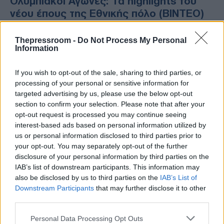
Ολυμπιακοί Αγώνες: Τα highlights του
νέου έπους της Εθνικής πόλο (ΒΙΝΤΕΟ)
Δείτε τις καλύτερες στιγμές από τη νίκη της
Thepressroom -
Do Not Process My Personal
Εθνικής επί της Ουγγαρίας στον ημιτελικό
Information
των Ολυμπιακών Αγώνων
If you wish to opt-out of the sale, sharing to third parties, or
processing of your personal or sensitive information for
targeted advertising by us, please use the below opt-out
section to confirm your selection. Please note that after your
opt-out request is processed you may continue seeing
interest-based ads based on personal information utilized by
us or personal information disclosed to third parties prior to
your opt-out. You may separately opt-out of the further
disclosure of your personal information by third parties on the
IAB’s list of downstream participants. This information may
also be disclosed by us to third parties on the
IAB’s List of
Downstream Participants
that may further disclose it to other
third parties.
SPORTS
Please note that this website/app uses one or more Google
Personal Data Processing Opt Outs
06/08/2021 - 12:10