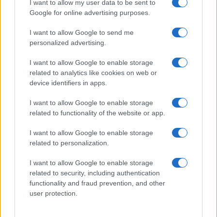
I want to allow my user data to be sent to
Google for online advertising purposes.
SPORTS
06/08/2021 - 00:34
I want to allow Google to send me
personalized advertising.
Ολυμπιακοί Αγώνες: Το ελληνικό
πρόγραμμα την Παρασκεύη 6/8
I want to allow Google to enable storage
related to analytics like cookies on web or
Οι ελληνικές συμμετοχές στο Τόκιο και το
device identifiers in apps.
πρόγραμμα την Παρασκευή 6/8
I want to allow Google to enable storage
related to functionality of the website or app.
I want to allow Google to enable storage
related to personalization.
I want to allow Google to enable storage
related to security, including authentication
functionality and fraud prevention, and other
user protection.