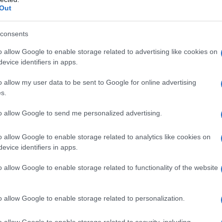
Out
Με ανάρτησή του στο Facebook,
ο εθνικιστής πολιτικός εξέδωσε
consents
«Διακήρυξη Αντίστασης»,
κατηγορώντας τη νέα
o allow Google to enable storage related to advertising like cookies on
κεντροδεξιά κυβέρνηση του
evice identifiers in apps.
Πέτερ Μαγιάρ ότι κατέλυσε τη
o allow my user data to be sent to Google for online advertising
δημοκρατία και επανέφερε την
s.
«εποχή της τυραννίας».
to allow Google to send me personalized advertising.
ΔΙΕΘΝΗ
o allow Google to enable storage related to analytics like cookies on
21/07/2026 - 17:48
evice identifiers in apps.
Ουγγαρία: Το κόμμα του
o allow Google to enable storage related to functionality of the website
Όρμπαν καταγγέλλει έφοδο
εισαγγελέων σε κομματικές
o allow Google to enable storage related to personalization.
εγκαταστάσεις
o allow Google to enable storage related to security, including