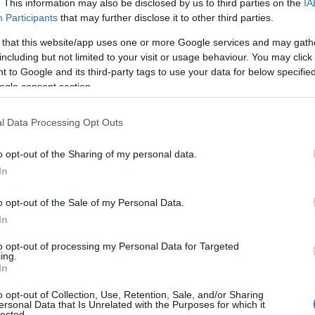
έρευνα για τη χορήγηση δανείου
. This information may also be disclosed by us to third parties on the
IA
Participants
that may further disclose it to other third parties.
ύψους 1 δισ. ευρώ προς τη
Βόρεια Μακεδονία από την
 that this website/app uses one or more Google services and may gath
κρατική Eximbank, το οποίο είχε
including but not limited to your visit or usage behaviour. You may click 
εγκριθεί από την προηγούμενη
 to Google and its third-party tags to use your data for below specifi
κυβέρνηση με ιδιαίτερα ευνοϊκούς
ogle consent section.
όρους, όπως ανακοίνωσε ο
πρωθυπουργός Πέτερ Μάγιαρ.
l Data Processing Opt Outs
o opt-out of the Sharing of my personal data.
In
ΔΙΕΘΝΗ
22/07/2026 - 14:30
o opt-out of the Sale of my Personal Data.
«Διακήρυξη Αντίστασης» από
In
τον Βίκτορ Όρμπαν μετά την
to opt-out of processing my Personal Data for Targeted
ήττα του – Κατηγορεί την
ing.
In
κυβέρνηση Μαγιάρ για
«τυραννία»
o opt-out of Collection, Use, Retention, Sale, and/or Sharing
ersonal Data that Is Unrelated with the Purposes for which it
lected.