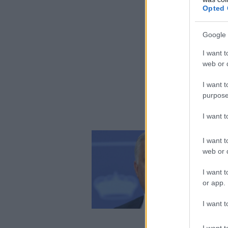
Opted 
Google 
I want t
web or d
I want t
purpose
I want 
I want t
web or d
I want t
or app.
I want t
I want t