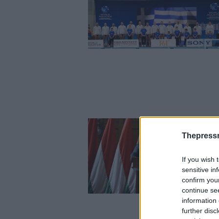
Thepress
If you wish 
sensitive in
confirm you
continue se
information 
further disc