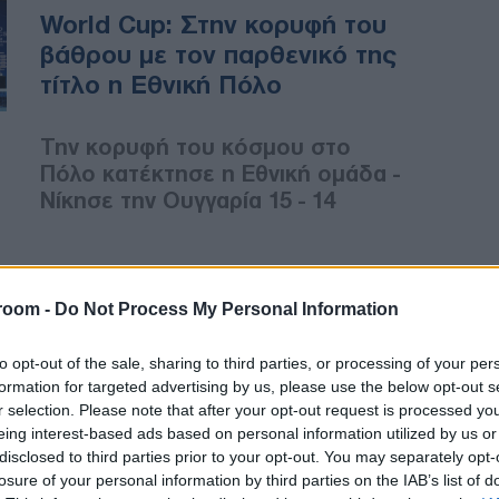
World Cup: Στην κορυφή του
βάθρου με τον παρθενικό της
τίτλο η Εθνική Πόλο
Την κορυφή του κόσμου στο
Πόλο κατέκτησε η Εθνική ομάδα -
Νίκησε την Ουγγαρία 15 - 14
ΔΙΕΘΝΗ
room -
Do Not Process My Personal Information
23/07/2026 - 15:37
Έρευνα στην Ουγγαρία για
to opt-out of the sale, sharing to third parties, or processing of your per
δάνειο 1 δισ. ευρώ προς τη
formation for targeted advertising by us, please use the below opt-out s
r selection. Please note that after your opt-out request is processed y
Βόρεια Μακεδονία
eing interest-based ads based on personal information utilized by us or
disclosed to third parties prior to your opt-out. You may separately opt-
Η ουγγρική κυβέρνηση ξεκίνησε
losure of your personal information by third parties on the IAB’s list of