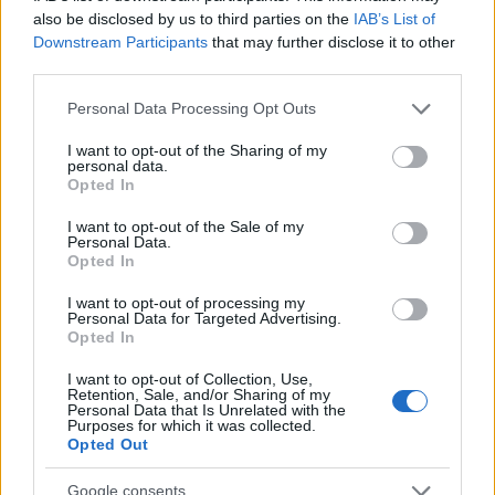
also be disclosed by us to third parties on the
IAB’s List of
Downstream Participants
that may further disclose it to other
LIFESTYLE
third parties.
15/10/2017 - 16:28
Please note that this website/app uses one or more Google
Personal Data Processing Opt Outs
Nomads: Ποιος θα κερδίσει το αγώνισμα
services and may gather and store information including but
της επικράτειας;
not limited to your visit or usage behaviour. You may click to
I want to opt-out of the Sharing of my
personal data.
grant or deny consent to Google and its third-party tags to
Nomads: Ποιος θα κερδίσει τη Δευτέρα
Opted In
use your data for below specified purposes in below Google
(16/10) το αγώνισμα της επικράτειας
consent section.
I want to opt-out of the Sale of my
Personal Data.
Opted In
I want to opt-out of processing my
Personal Data for Targeted Advertising.
Opted In
I want to opt-out of Collection, Use,
Retention, Sale, and/or Sharing of my
Personal Data that Is Unrelated with the
Purposes for which it was collected.
Opted Out
Google consents