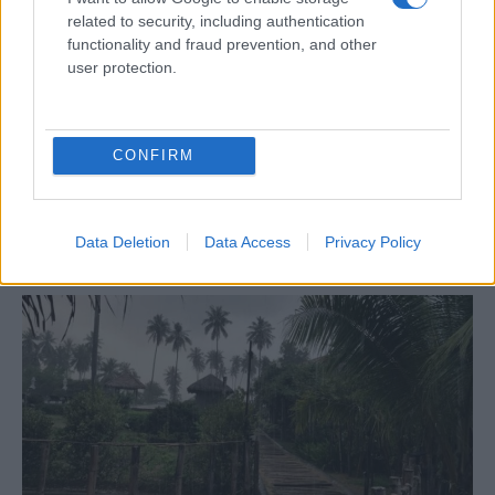
related to security, including authentication
functionality and fraud prevention, and other
LIFESTYLE
user protection.
14/10/2017 - 17:34
Nomads: Πέρασε τυφώνας από το
Παλαουάν
CONFIRM
Nomads: Τυφώνας πέρασε από το
Παλαουάν – Πώς τον περιγράφει ο Γρηγόρης
Αρναούτογλου
Data Deletion
Data Access
Privacy Policy