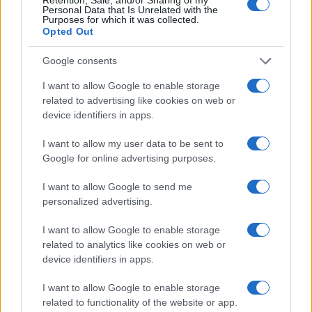
«Εργοδοτική ασυδοσία» καταγγέλλουν οι
Personal Data that Is Unrelated with the
Purposes for which it was collected.
εργαζόμενοι στον κλάδο του τουρισμού και
Opted Out
απεργούν σήμερα
Google consents
I want to allow Google to enable storage
related to advertising like cookies on web or
device identifiers in apps.
I want to allow my user data to be sent to
Google for online advertising purposes.
I want to allow Google to send me
personalized advertising.
I want to allow Google to enable storage
related to analytics like cookies on web or
ΕΛΛΑΔΑ
device identifiers in apps.
16/05/2017 - 23:52
I want to allow Google to enable storage
Δείτε τι ισχύει για την απεργία στα μέσα
related to functionality of the website or app.