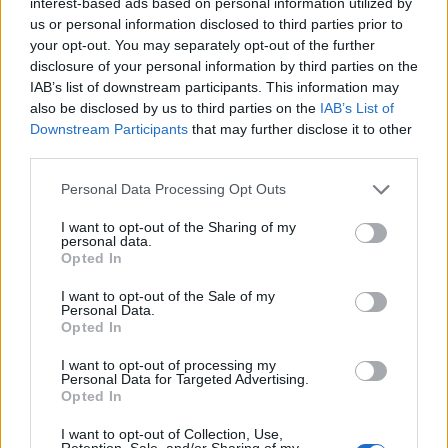
interest-based ads based on personal information utilized by
η Αθήνα από νέα απεργία
us or personal information disclosed to third parties prior to
your opt-out. You may separately opt-out of the further
disclosure of your personal information by third parties on the
IAB’s list of downstream participants. This information may
also be disclosed by us to third parties on the
IAB’s List of
Downstream Participants
that may further disclose it to other
third parties.
Please note that this website/app uses one or more Google
Personal Data Processing Opt Outs
services and may gather and store information including but
not limited to your visit or usage behaviour. You may click to
I want to opt-out of the Sharing of my
personal data.
grant or deny consent to Google and its third-party tags to
Opted In
use your data for below specified purposes in below Google
consent section.
I want to opt-out of the Sale of my
Personal Data.
ΕΛΛΑΔΑ
Opted In
20/07/2017 - 12:14
I want to opt-out of processing my
Πανελλαδική κλαδική απεργία στον
Personal Data for Targeted Advertising.
Opted In
τουρισμό - Πορεία και συνθήματα στο
ΣΕΤΕ (ΦΩΤΟ)
I want to opt-out of Collection, Use,
Retention, Sale, and/or Sharing of my