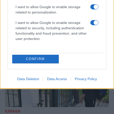
μαζικής μεταφοράς
I want to allow Google to enable storage
Δείτε τι ισχύει για την απεργία στα μέσα
related to personalization.
μαζικής μεταφοράς-Οδηγός «επιβίωσης» για
τις μετακινήσεις στην Πρωτεύουσα-Δείτε
I want to allow Google to enable storage
ποιες ώρες και με ποιον τρόπο μπορείτε να
related to security, including authentication
μετακινηθείτε
functionality and fraud prevention, and other
user protection.
CONFIRM
Data Deletion
Data Access
Privacy Policy
ΕΛΛΑΔΑ