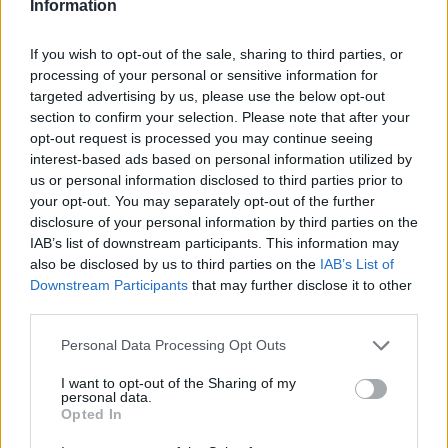
Information
If you wish to opt-out of the sale, sharing to third parties, or
processing of your personal or sensitive information for
targeted advertising by us, please use the below opt-out
section to confirm your selection. Please note that after your
opt-out request is processed you may continue seeing
interest-based ads based on personal information utilized by
us or personal information disclosed to third parties prior to
your opt-out. You may separately opt-out of the further
disclosure of your personal information by third parties on the
ΔΙΕΘΝΗ
IAB’s list of downstream participants. This information may
22/10/2020 - 11:30
also be disclosed by us to third parties on the
IAB’s List of
Επιβεβαίωσε η Τουρκία η δοκιμή των S-
Downstream Participants
that may further disclose it to other
third parties.
400 - Θέλει να αγοράσει και «Πάτριοτ»
από τις ΗΠΑ
Please note that this website/app uses one or more Google
Personal Data Processing Opt Outs
services and may gather and store information including but
Η Άγκυρα επιβεβαιώνει τη δοκιμή των S-400,
not limited to your visit or usage behaviour. You may click to
I want to opt-out of the Sharing of my
θα αγοράσει και «Πάτριοτ» από τις ΗΠΑ
personal data.
grant or deny consent to Google and its third-party tags to
Opted In
use your data for below specified purposes in below Google
consent section.