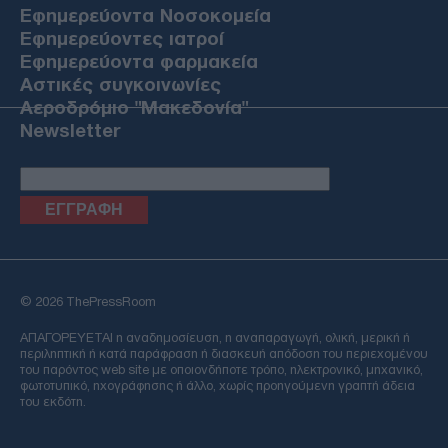
Εφημερεύοντα Νοσοκομεία
Εφημερεύοντες ιατροί
Εφημερεύοντα φαρμακεία
Αστικές συγκοινωνίες
Αεροδρόμιο "Μακεδονία"
Newsletter
Email
© 2026 ThePressRoom
ΑΠΑΓΟΡΕΥΕΤΑΙ η αναδημοσίευση, η αναπαραγωγή, ολική, μερική ή
περιληπτική ή κατά παράφραση ή διασκευή απόδοση του περιεχομένου
του παρόντος web site με οποιονδήποτε τρόπο, ηλεκτρονικό, μηχανικό,
φωτοτυπικό, ηχογράφησης ή άλλο, χωρίς προηγούμενη γραπτή άδεια
του εκδότη.