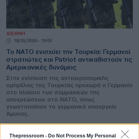
ΔΙΕΘΝΗ
18/05/2026 - 19:05
Το ΝΑΤΟ ενισχύει την Τουρκία: Γερμανοί
στρατιώτες και Patriot αντικαθιστούν τις
Αμερικανικές δυνάμεις
Στην ενίσχυση της αντιαεροπορικής
ομπρέλας της Τουρκίας προχωρά η Γερμανία
στο πλαίσιο των συμμαχικών της
υποχρεώσεων στο ΝΑΤΟ, όπως
γνωστοποίησε το γερμανικό υπουργείο
Άμυνας.
Thepressroom -
Do Not Process My Personal