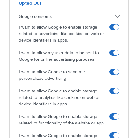
Opted Out
γυναίκα που έχασε τα δύο παιδιά και τον
σύζυγό της στην τραγωδία στο Μάτι - Τι
Google consents
συμφώνησε με τον Πιερρακάκη για τις
αποζημιώσεις των πυρόκπληκτων
I want to allow Google to enable storage
related to advertising like cookies on web or
device identifiers in apps.
I want to allow my user data to be sent to
Google for online advertising purposes.
I want to allow Google to send me
personalized advertising.
I want to allow Google to enable storage
related to analytics like cookies on web or
device identifiers in apps.
I want to allow Google to enable storage
ΠΟΛΙΤΙΚΗ
related to functionality of the website or app.
23/07/2025 - 10:38
I want to allow Google to enable storage