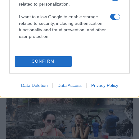
Μαρινάκης για τα 7 χρόνια από την
related to personalization.
πυρκαγιά στο Μάτι: «Σήμερα είναι ημέρα
μνήμης και σεβασμού»
I want to allow Google to enable storage
related to security, including authentication
«Η σκέψη μας βρίσκεται δίπλα στους
functionality and fraud prevention, and other
ανθρώπους που σηκώνουν ακόμη το βάρος
user protection.
εκείνης της μέρας», ανέφερε ο
κυβερνητικός εκπρόσωπος στο Facebook.
CONFIRM
Data Deletion
Data Access
Privacy Policy