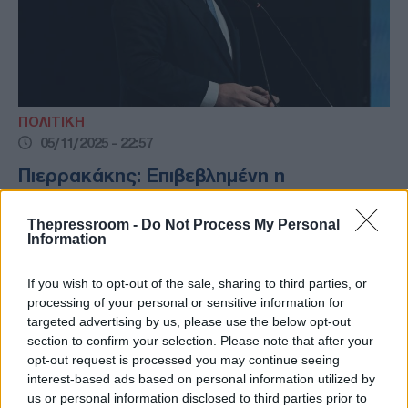
ΠΟΛΙΤΙΚΗ
05/11/2025 - 22:57
Πιερρακάκης: Επιβεβλημένη η
μεταρρύθμιση των ΕΛΤΑ λόγω των
χρεών τους
Thepressroom -
Do Not Process My Personal
Information
Συνέντευξη του υπουργού Εθνικής
Οικονομίας και Οικονομικών στην ΕΡΤ -
If you wish to opt-out of the sale, sharing to third parties, or
Μίλησε για επικοινωνιακό και επιχειρησιακό
processing of your personal or sensitive information for
λάθος με τα ΕΛΤΑ - Τα χρήματα που τους
targeted advertising by us, please use the below opt-out
δίνονταν, δεν ήταν αφορολόγητα, είπε για
section to confirm your selection. Please note that after your
τις οικογένειες θυμάτων της τραγωδίας στο
opt-out request is processed you may continue seeing
Μάτι
interest-based ads based on personal information utilized by
us or personal information disclosed to third parties prior to