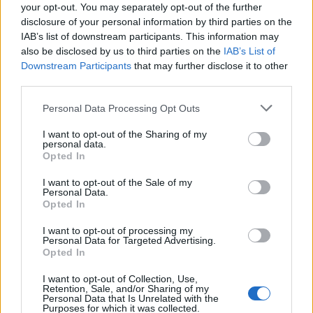
your opt-out. You may separately opt-out of the further
disclosure of your personal information by third parties on the
IAB’s list of downstream participants. This information may
also be disclosed by us to third parties on the
IAB’s List of
Downstream Participants
that may further disclose it to other
third parties.
Please note that this website/app uses one or more Google
Personal Data Processing Opt Outs
services and may gather and store information including but
not limited to your visit or usage behaviour. You may click to
I want to opt-out of the Sharing of my
personal data.
grant or deny consent to Google and its third-party tags to
Opted In
use your data for below specified purposes in below Google
consent section.
I want to opt-out of the Sale of my
ΠΟΛΙΤΙΚΗ
Personal Data.
Opted In
01/11/2025 - 12:12
I want to opt-out of processing my
Γεωργιάδης: Αφορολόγητες οι
Personal Data for Targeted Advertising.
αποζημιώσεις για τους πληγέντες στο
Opted In
Μάτι
I want to opt-out of Collection, Use,
Retention, Sale, and/or Sharing of my
Δεν κατάφερε να συγκρατήσει τα δάκρυά
Personal Data that Is Unrelated with the
του ο υπουργός Υγείας όταν άκουσε τη
Purposes for which it was collected.