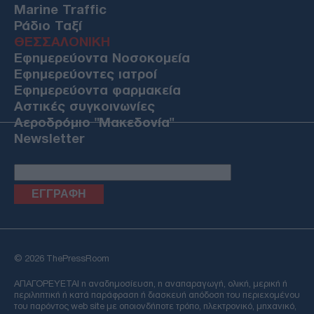
Marine Traffic
Ράδιο Ταξί
ΘΕΣΣΑΛΟΝΙΚΗ
Εφημερεύοντα Νοσοκομεία
Εφημερεύοντες ιατροί
Εφημερεύοντα φαρμακεία
Αστικές συγκοινωνίες
Αεροδρόμιο "Μακεδονία"
Newsletter
Email
© 2026 ThePressRoom
ΑΠΑΓΟΡΕΥΕΤΑΙ η αναδημοσίευση, η αναπαραγωγή, ολική, μερική ή
περιληπτική ή κατά παράφραση ή διασκευή απόδοση του περιεχομένου
του παρόντος web site με οποιονδήποτε τρόπο, ηλεκτρονικό, μηχανικό,