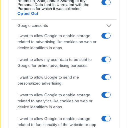
Retention, Sale, and/or Sharing of my
Καρδίτσα - Χιόνια στα ορεινά - Η εξέλιξη
Personal Data that Is Unrelated with the
της κακοκαιρίας
Purposes for which it was collected.
Opted Out
Σε εξέλιξη βρίσκεται η κακοκαιρία στη χώρα
μας, με κυρίαρχο στοιχείο τις βροχές, τις
Google consents
ισχυρές καταιγίδες και τους θυελλώδεις
I want to allow Google to enable storage
ανέμους, ενώ επί ποδός η Πολιτική
related to advertising like cookies on web or
Προστασία - Στα 15 εκ. το χιόνι στη
device identifiers in apps.
Βασιλίτσα
I want to allow my user data to be sent to
Google for online advertising purposes.
I want to allow Google to send me
personalized advertising.
I want to allow Google to enable storage
related to analytics like cookies on web or
device identifiers in apps.
I want to allow Google to enable storage
related to functionality of the website or app.