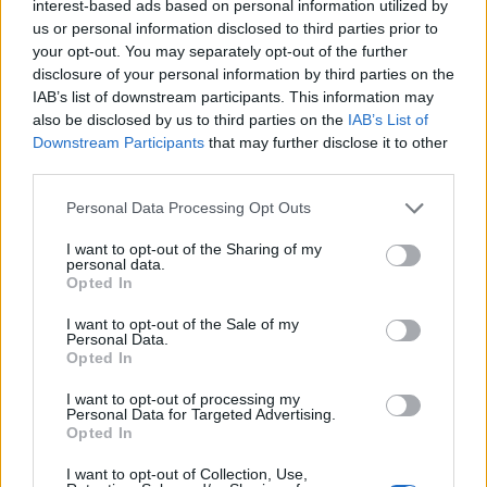
interest-based ads based on personal information utilized by
Χιόνι μέχρι 15 εκ. στα ορεινά - Πού
us or personal information disclosed to third parties prior to
καταγράφηκαν προβλήματα από την
your opt-out. You may separately opt-out of the further
κακοκαιρία
disclosure of your personal information by third parties on the
IAB’s list of downstream participants. This information may
also be disclosed by us to third parties on the
IAB’s List of
Downstream Participants
that may further disclose it to other
third parties.
Please note that this website/app uses one or more Google
Personal Data Processing Opt Outs
services and may gather and store information including but
not limited to your visit or usage behaviour. You may click to
I want to opt-out of the Sharing of my
personal data.
grant or deny consent to Google and its third-party tags to
Opted In
use your data for below specified purposes in below Google
consent section.
I want to opt-out of the Sale of my
Personal Data.
Opted In
I want to opt-out of processing my
ΕΛΛΑΔΑ
Personal Data for Targeted Advertising.
20/04/2024 - 08:23
Opted In
Πλημμυρισμένοι δρόμοι σε Πήλιο -
I want to opt-out of Collection, Use,