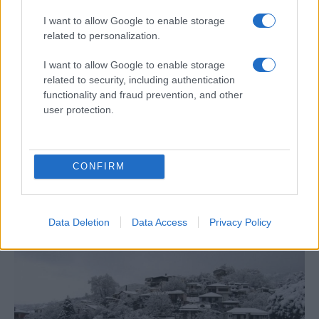
I want to allow Google to enable storage
ΕΛΛΑΔΑ
related to personalization.
19/04/2024 - 23:33
I want to allow Google to enable storage
Κακοκαιρία εξπρές: Πλημμύρισαν δρόμοι
related to security, including authentication
στο Πήλιο — Επί ποδός η Πολιτική
functionality and fraud prevention, and other
Προστασία — Πως θα εξελιχθεί ο καιρός
user protection.
Επί ποδός η Πολιτική Προστασία για την
πρόσκαιρη αλλαγή στο σκηνικό του καιρού
από τα δυτικά, με κυρίαρχο στοιχείο τις
CONFIRM
βροχές, τις ισχυρές καταιγίδες και τους
θυελλώδεις ανέμους.
Data Deletion
Data Access
Privacy Policy