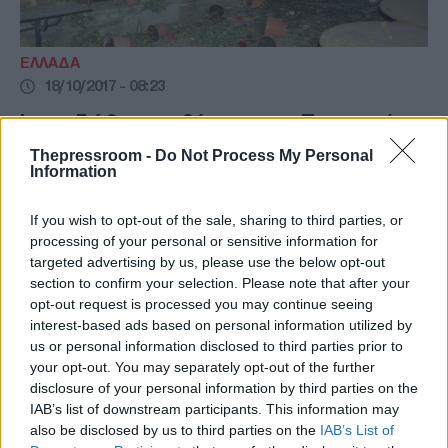
ΕΛΛΑΔΑ
18/10/2017 - 08:23
Ισοπεδώθηκε ταβέρνα στην Πορταριά
Πηλίου από ισχυρή έκρηξη (ΦΩΤΟ-
Thepressroom -
Do Not Process My Personal
ΒΙΝΤΕΟ)
Information
Απίστευτα ισχυρή έκρηξη σημειώθηκε λίγο
If you wish to opt-out of the sale, sharing to third parties, or
πριν τα μεσάνυχτα της Τρίτης (17/10) σε
processing of your personal or sensitive information for
ταβέρνα στο κέντρο της Πορταριάς στο
targeted advertising by us, please use the below opt-out
Πήλιο (ΦΩΤΟ)
section to confirm your selection. Please note that after your
opt-out request is processed you may continue seeing
interest-based ads based on personal information utilized by
us or personal information disclosed to third parties prior to
your opt-out. You may separately opt-out of the further
disclosure of your personal information by third parties on the
IAB’s list of downstream participants. This information may
also be disclosed by us to third parties on the
IAB’s List of