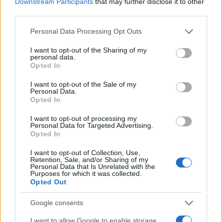
Downstream Participants
that may further disclose it to other
third parties.
Please note that this website/app uses one or more Google
Personal Data Processing Opt Outs
services and may gather and store information including but
not limited to your visit or usage behaviour. You may click to
I want to opt-out of the Sharing of my
personal data.
grant or deny consent to Google and its third-party tags to
Opted In
ΕΛΛΑΔΑ
use your data for below specified purposes in below Google
16/12/2016 - 17:21
consent section.
I want to opt-out of the Sale of my
Personal Data.
Πυκνή χιονόπτωση στο Πήλιο-Ανοιχτοί οι
Opted In
δρόμοι
I want to opt-out of processing my
Πάνω από 10 εκατοστά το ύψος του χιονιού
Personal Data for Targeted Advertising.
Opted In
στα Χάνια
I want to opt-out of Collection, Use,
Retention, Sale, and/or Sharing of my
Personal Data that Is Unrelated with the
Purposes for which it was collected.
Opted Out
Google consents
I want to allow Google to enable storage