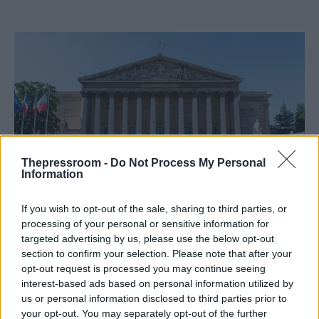
Thepressroom -
Do Not Process My Personal
Information
ΔΙΕΘΝΗ
If you wish to opt-out of the sale, sharing to third parties, or
18/07/2024 - 19:08
processing of your personal or sensitive information for
targeted advertising by us, please use the below opt-out
Γαλλία: «Μαύρος καπνός» από πρώτο
section to confirm your selection. Please note that after your
γύρο για την εκλογή του νέου προέδρου
opt-out request is processed you may continue seeing
της γαλλικής Εθνοσυνέλευσης
interest-based ads based on personal information utilized by
us or personal information disclosed to third parties prior to
Πρώτος ήρθε ο Αντρέ Σασένι, από το Νέο
your opt-out. You may separately opt-out of the further