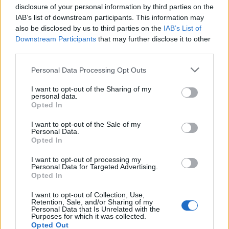
Λαϊκό Μέτωπο της αριστεράς λαμβάνοντας
disclosure of your personal information by third parties on the
200 ψήφους, ενώ την δεύτερη θέση, με 142
IAB’s list of downstream participants. This information may
ψήφους, κατέλαβε ο Σεμπαστιάν Σενού για
also be disclosed by us to third parties on the
IAB’s List of
λογαριασμό του ακροδεξιού Εθνικού
Downstream Participants
that may further disclose it to other
third parties.
Συναγερμού της Μαρίν Λεπέν.
Please note that this website/app uses one or more Google
Personal Data Processing Opt Outs
services and may gather and store information including but
not limited to your visit or usage behaviour. You may click to
I want to opt-out of the Sharing of my
personal data.
grant or deny consent to Google and its third-party tags to
Opted In
use your data for below specified purposes in below Google
consent section.
I want to opt-out of the Sale of my
Personal Data.
Opted In
I want to opt-out of processing my
Personal Data for Targeted Advertising.
Opted In
I want to opt-out of Collection, Use,
Retention, Sale, and/or Sharing of my
ΔΙΕΘΝΗ
Personal Data that Is Unrelated with the
Purposes for which it was collected.
17/07/2024 - 23:39
Opted Out