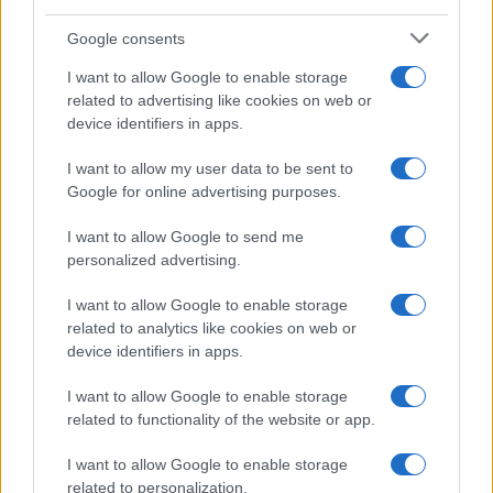
Ποιες οι εκτιμήσεις της «Μεγάλης
Google consents
Πέμπτης» για την επανεκλογή της
Ούρσουλα φον ντερ Λάιεν
I want to allow Google to enable storage
related to advertising like cookies on web or
Η ψηφοφορία για την επανεκλογή ή όχι της
device identifiers in apps.
Ούρσουλα φον ντερ Λάιεν στην προεδρία
της Κομισιόν είναι στην κόψη του ξυραφιού
I want to allow my user data to be sent to
Google for online advertising purposes.
I want to allow Google to send me
personalized advertising.
I want to allow Google to enable storage
related to analytics like cookies on web or
device identifiers in apps.
I want to allow Google to enable storage
related to functionality of the website or app.
I want to allow Google to enable storage
related to personalization.