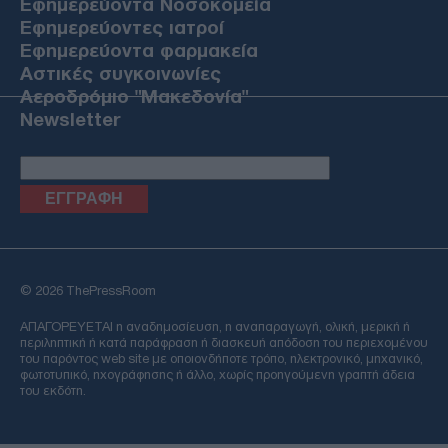
Εφημερεύοντα Νοσοκομεία
Εφημερεύοντες ιατροί
Εφημερεύοντα φαρμακεία
Αστικές συγκοινωνίες
Αεροδρόμιο "Μακεδονία"
Newsletter
Email
© 2026 ThePressRoom
ΑΠΑΓΟΡΕΥΕΤΑΙ η αναδημοσίευση, η αναπαραγωγή, ολική, μερική ή
περιληπτική ή κατά παράφραση ή διασκευή απόδοση του περιεχομένου
του παρόντος web site με οποιονδήποτε τρόπο, ηλεκτρονικό, μηχανικό,
φωτοτυπικό, ηχογράφησης ή άλλο, χωρίς προηγούμενη γραπτή άδεια
του εκδότη.