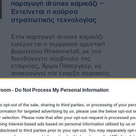
παραγωγή drones καμικάζι –
Εντείνεται η κούρσα
στρατιωτικής τεχνολογίας
Στην παραγωγή drones καμικάζι
εισέρχεται η γερμανική αμυντική
βιομηχανία Rheinmetall, με τον
διευθύνοντα σύμβουλο της
εταιρείας, Άρμιν Πάπεργκερ, να
ανακοινώνει την έναρξη σειριακής
κατασκευής του νέου
συστήματος στις εγκαταστάσεις
room -
Do Not Process My Personal Information
του Νόις, όπου έως πρόσφατα
παράγονταν ανταλλακτικά
to opt-out of the sale, sharing to third parties, or processing of your per
αυτοκινήτων.
formation for targeted advertising by us, please use the below opt-out s
r selection. Please note that after your opt-out request is processed y
eing interest-based ads based on personal information utilized by us or
disclosed to third parties prior to your opt-out. You may separately opt-
ΔΙΕΘΝΗ