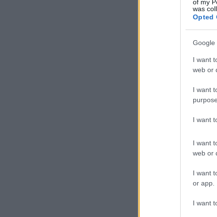
of my P
was col
Opted 
Google 
I want t
web or d
I want t
purpose
I want 
I want t
web or d
I want t
or app.
I want t