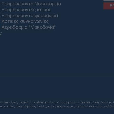
Εφημερεύοντα Νοσοκομεία
Εφημερεύοντες ιατροί
Εφημερεύοντα φαρμακεία
Αστικές συγκοινωνίες
Αεροδρόμιο "Μακεδονία"
ν
Email
ή, ολική, μερική ή περιληπτική ή κατά παράφραση ή διασκευή απόδοση του
φωτοτυπικό, ηχογράφησης ή άλλο, χωρίς προηγούμενη γραπτή άδεια του εκδότη