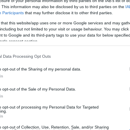
losure of your personal information by third parties on the IAB’s list of
11/09/2025 - 20:47
. This information may also be disclosed by us to third parties on the
IA
Participants
that may further disclose it to other third parties.
Η γερμανική Rheinmetall θα
παράγει βλήματα σε
 that this website/app uses one or more Google services and may gath
including but not limited to your visit or usage behaviour. You may click 
εργοστάσιο στην Ουκρανία -
 to Google and its third-party tags to use your data for below specifi
Περεταίρω εμπλοκή του
ogle consent section.
Βερολίνου στον πόλεμο
l Data Processing Opt Outs
Το Κίεβο ζητά βοήθεια από τους
Δυτικούς εταίρους του για να
o opt-out of the Sharing of my personal data.
αναβαθμίσει την εγχώρια
In
βιομηχανία όπλων, καθώς
o opt-out of the Sale of my Personal Data.
συνεχίζει να αποκρούει τις
In
ρωσικές δυνάμεις για τέταρτη
χρονιά από την εισβολή των
to opt-out of processing my Personal Data for Targeted
στρατευμάτων της Μόσχας.
ing.
In
o opt-out of Collection, Use, Retention, Sale, and/or Sharing