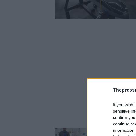
Thepress
If you wish 
sensitive in
confirm you
continue se
information 