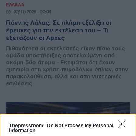
ΕΛΛΑΔΑ
02/11/2025 - 20:04
Γιάννης Λάλας: Σε πλήρη εξέλιξη οι
έρευνες για την εκτέλεση του – Τι
εξετάζουν οι Αρχές
Πιθανότητα οι εκτελεστές είχαν πίσω τους
ομάδα υποστήριξης αποτελούμενη από
ακόμη δύο άτομα - Εκτιμάται ότι έχουν
εμπειρία στη χρήση πυροβόλων όπλων, στην
παρακολούθηση, αλλά και στη νυχτερινές
επιθέσεις
Thepressroom -
Do Not Process My Personal
Information