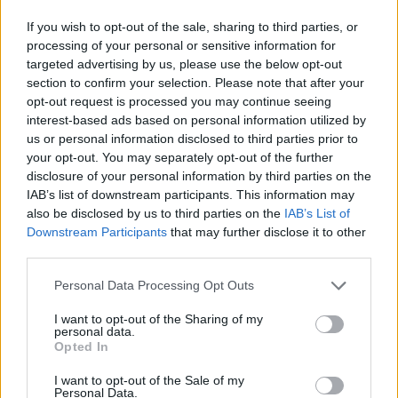
If you wish to opt-out of the sale, sharing to third parties, or
processing of your personal or sensitive information for
targeted advertising by us, please use the below opt-out
section to confirm your selection. Please note that after your
opt-out request is processed you may continue seeing
ΕΛΛΑΔΑ
interest-based ads based on personal information utilized by
us or personal information disclosed to third parties prior to
25/08/2025 - 20:31
your opt-out. You may separately opt-out of the further
Συνελήφθη στην Κρήτη αρχηγικό μέλος
disclosure of your personal information by third parties on the
της ρωσικής μαφίας
IAB’s list of downstream participants. This information may
also be disclosed by us to third parties on the
IAB’s List of
Ο 64χρονος άνδρας που συνελήφθη στην
Downstream Participants
that may further disclose it to other
Κρήτη φέρεται να είναι ένα από τα πιο
third parties.
«βαριά» ονόματα της ρωσικής μαφίας, ενώ
Please note that this website/app uses one or more Google
στο παρελθόν είχε σημαντική επιρροή στο
Personal Data Processing Opt Outs
services and may gather and store information including but
οργανωμένο έγκλημα της Μόσχας
not limited to your visit or usage behaviour. You may click to
I want to opt-out of the Sharing of my
personal data.
grant or deny consent to Google and its third-party tags to
Opted In
use your data for below specified purposes in below Google
consent section.
I want to opt-out of the Sale of my
Personal Data.