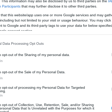
. This information may also be disclosed by us to third parties on the
IA
της Τεχεράνης: Το σχέδιο 30
Participants
that may further disclose it to other third parties.
ημερών και οι απειλές για
 that this website/app uses one or more Google services and may gath
«νεκροταφείο»
including but not limited to your visit or usage behaviour. You may click 
αεροπλανοφόρων
 to Google and its third-party tags to use your data for below specifi
ogle consent section.
Το σχέδιο, το οποίο διαβιβάστηκε
l Data Processing Opt Outs
μέσω του Πακιστάν, περιλαμβάνει
τρία διακριτά στάδια, ξεκινώντας
o opt-out of the Sharing of my personal data.
από την άμεση αποσυμφόρηση
In
των θαλάσσιων οδών.
o opt-out of the Sale of my Personal Data.
In
ΔΙΕΘΝΗ
to opt-out of processing my Personal Data for Targeted
19/02/2026 - 14:15
ing.
In
«Φρούριο» Τραμπ στη Γάζα:
Σχέδια για γιγαντιαία
o opt-out of Collection, Use, Retention, Sale, and/or Sharing
ersonal Data that Is Unrelated with the Purposes for which it
στρατιωτική βάση υπό τον
lected.