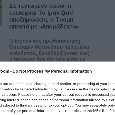
Σε τεντωμένο σχοινί η
εκεχειρία: Το Ιράν ζητά
αποζημιώσεις, ο Τραμπ
απαντά με «Απαράδεκτο»
Ο Ισραηλινός πρωθυπουργός
Μπενιαμίν Νετανιάχου παραμένει
ανένδοτος, ξεκαθαρίζοντας πως
ο πόλεμος δεν θα τελειώσει αν
δεν διαλυθούν πλήρως οι
πυρηνικές εγκαταστάσεις του
room -
Do Not Process My Personal Information
Ιράν.
to opt-out of the sale, sharing to third parties, or processing of your per
formation for targeted advertising by us, please use the below opt-out s
r selection. Please note that after your opt-out request is processed y
ΔΙΕΘΝΗ
eing interest-based ads based on personal information utilized by us or
03/05/2026 - 19:09
disclosed to third parties prior to your opt-out. You may separately opt-
losure of your personal information by third parties on the IAB’s list of
Το ειρηνευτικό «τελεσίγραφο»