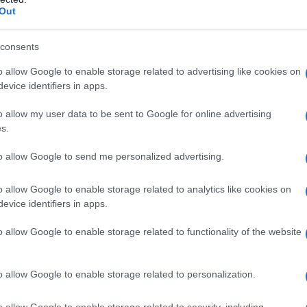
Out
έλεγχο του «Συμβουλίου
Ειρήνης»
consents
o allow Google to enable storage related to advertising like cookies on
Σε μια κίνηση που αναδιατάσσει
evice identifiers in apps.
πλήρως τον γεωπολιτικό χάρτη
της Μέσης Ανατολής, η
o allow my user data to be sent to Google for online advertising
κυβέρνηση Τραμπ δρομολογεί την
s.
κατασκευή μιας μόνιμης
στρατιωτικής βάσης στην καρδιά
to allow Google to send me personalized advertising.
της Λωρίδας της Γάζας.
o allow Google to enable storage related to analytics like cookies on
evice identifiers in apps.
ΔΙΕΘΝΗ
o allow Google to enable storage related to functionality of the website
27/01/2026 - 22:01
Μέτωπο Λούλα – Μακρόν
o allow Google to enable storage related to personalization.
κατά του «Συμβουλίου
Ειρήνης» του Τραμπ: «Μόνο
o allow Google to enable storage related to security, including