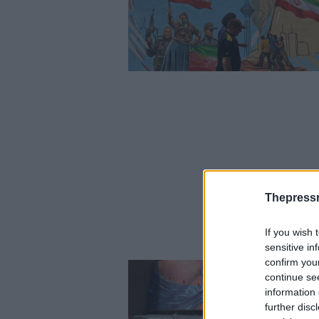
Thepress
If you wish 
sensitive in
confirm you
continue se
information 
further disc