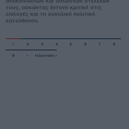
ανακοινώσεων και δηλώσεων στελεχών
τους, ασκώντας έντονη κριτική στις
επιλογές και τη συνολική πολιτική
κατεύθυνση.
1
2
3
4
5
6
7
8
9
»
τελευταία »