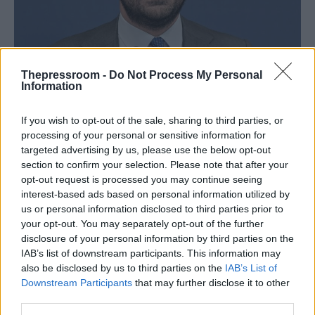
Thepressroom -
Do Not Process My Personal
Information
ΠΟΛΙΤΙΚΗ
07/04/2026 - 13:21
If you wish to opt-out of the sale, sharing to third parties, or
Μαρινάκης: Το ρουσφέτι αντιμετωπίζεται
processing of your personal or sensitive information for
με μεταρρυθμίσεις, όχι εξαγγελίες -
targeted advertising by us, please use the below opt-out
Ανοίγει η συζήτηση για ασυμβίβαστο
section to confirm your selection. Please note that after your
opt-out request is processed you may continue seeing
Για το ζήτημα του ρουσφετιού, τις πολιτικές
interest-based ads based on personal information utilized by
παρεμβάσεις της κυβέρνησης και τις
us or personal information disclosed to third parties prior to
εξελίξεις γύρω από την υπόθεση του
your opt-out. You may separately opt-out of the further
ΟΠΕΚΕΠΕ τοποθετήθηκε στην ΕΡΤ ο
disclosure of your personal information by third parties on the
κυβερνητικός εκπρόσωπος, Παύλος
IAB’s list of downstream participants. This information may
Μαρινάκης, δίνοντας έμφαση στον ρόλο
also be disclosed by us to third parties on the
IAB’s List of
της Δικαιοσύνης και στην ανάγκη θεσμικής
Downstream Participants
that may further disclose it to other
third parties.
σοβαρότητας.