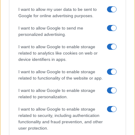
ενεργεία βουλευτών της Νέας Δημοκρατίας
εισηγούνται ομόφωνα τα μέλη της
I want to allow my user data to be sent to
Επιτροπής Δεοντολογίας της Βουλής.
Google for online advertising purposes.
I want to allow Google to send me
personalized advertising.
I want to allow Google to enable storage
related to analytics like cookies on web or
device identifiers in apps.
I want to allow Google to enable storage
related to functionality of the website or app.
I want to allow Google to enable storage
related to personalization.
ΠΟΛΙΤΙΚΗ
I want to allow Google to enable storage
07/04/2026 - 11:25
related to security, including authentication
functionality and fraud prevention, and other
ΟΠΕΚΕΠΕ - Βουλή: Αυτοπροσώπως στην
user protection.
Επιτροπή Δεολοντογίας ο Τσιάρας –