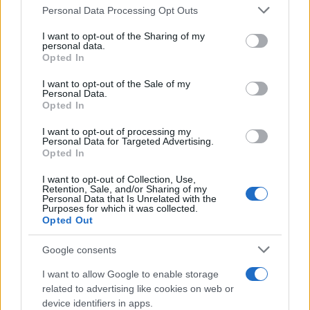
Please note that this website/app uses one or more Google
Personal Data Processing Opt Outs
services and may gather and store information including but
not limited to your visit or usage behaviour. You may click to
I want to opt-out of the Sharing of my
personal data.
grant or deny consent to Google and its third-party tags to
Opted In
use your data for below specified purposes in below Google
consent section.
I want to opt-out of the Sale of my
Personal Data.
Opted In
I want to opt-out of processing my
Personal Data for Targeted Advertising.
Opted In
I want to opt-out of Collection, Use,
Retention, Sale, and/or Sharing of my
ΠΟΛΙΤΙΚΗ
Personal Data that Is Unrelated with the
Purposes for which it was collected.
07/04/2026 - 12:01
Opted Out
ΟΠΕΚΕΠΕ - Βουλή: Ομόφωνη εισήγηση
Google consents
για άρση ασυλίας 11 βουλευτών της
Νέας Δημοκρατίας
I want to allow Google to enable storage
related to advertising like cookies on web or
Την άρση της βουλευτικής ασυλίας 11 εν
device identifiers in apps.