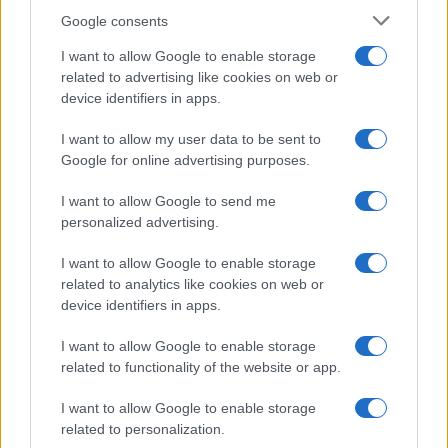
Google consents
I want to allow Google to enable storage
related to advertising like cookies on web or
device identifiers in apps.
I want to allow my user data to be sent to
Google for online advertising purposes.
I want to allow Google to send me
personalized advertising.
ΕΛΛΑΔΑ
11/08/2022 - 12:52
I want to allow Google to enable storage
related to analytics like cookies on web or
Δήμαρχος Ζακύνθου για τα σκουπίδια
device identifiers in apps.
στο «Ναυάγιο»: Είναι ευθύνη της
Επιτροπής Διαχείρισης - Τι απαντά το
I want to allow Google to enable storage
υπουργείο Τουρισμού
related to functionality of the website or app.
Ο Δήμαρχος Ζακύνθου σε ανακοίνωσή του
I want to allow Google to enable storage
υποστηρίζει ότι δεν φέρει ευθύνη για τα
related to personalization.
σκουπίδια στην παραλία «Ναυάγιο»