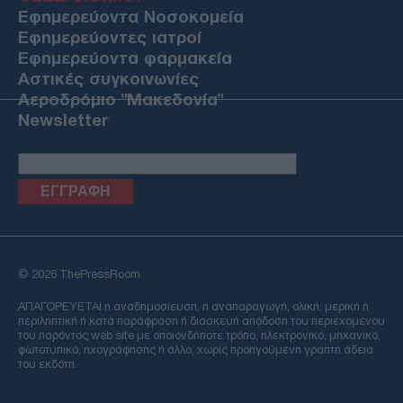
Εφημερεύοντα Νοσοκομεία
Εφημερεύοντες ιατροί
Εφημερεύοντα φαρμακεία
Αστικές συγκοινωνίες
Αεροδρόμιο "Μακεδονία"
Newsletter
Email
© 2026 ThePressRoom
ΑΠΑΓΟΡΕΥΕΤΑΙ η αναδημοσίευση, η αναπαραγωγή, ολική, μερική ή
περιληπτική ή κατά παράφραση ή διασκευή απόδοση του περιεχομένου
του παρόντος web site με οποιονδήποτε τρόπο, ηλεκτρονικό, μηχανικό,
φωτοτυπικό, ηχογράφησης ή άλλο, χωρίς προηγούμενη γραπτή άδεια
του εκδότη.