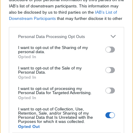
IAB’s list of downstream participants. This information may
also be disclosed by us to third parties on the
IAB’s List of
Downstream Participants
that may further disclose it to other
third parties.
Please note that this website/app uses one or more Google
Personal Data Processing Opt Outs
services and may gather and store information including but
not limited to your visit or usage behaviour. You may click to
I want to opt-out of the Sharing of my
personal data.
grant or deny consent to Google and its third-party tags to
Opted In
use your data for below specified purposes in below Google
ΕΛΛΑΔΑ
consent section.
I want to opt-out of the Sale of my
29/11/2022 - 14:15
Personal Data.
Opted In
Θεσσαλονίκη: Συσσωρεύονται τα
σκουπίδια στους δρόμους λόγω αποχής
I want to opt-out of processing my
Personal Data for Targeted Advertising.
των εργαζομένων στην καθαριότητα
Opted In
«Θα εξαντλήσουμε κάθε νόμιμο μέσο»
I want to opt-out of Collection, Use,
δηλώνει ο Κ. Ζέρβας
Retention, Sale, and/or Sharing of my
Personal Data that Is Unrelated with the
Purposes for which it was collected.
Opted Out