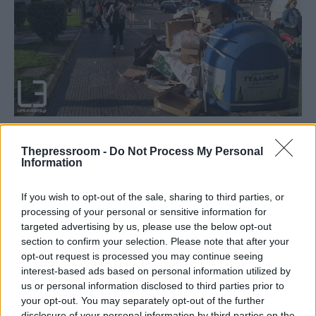
ΕΛΛΑΔΑ
30/11/2022 - 13:15
Thepressroom -
Do Not Process My Personal
Information
Λόφοι τα σκουπίδια στη Θεσσαλονίκη
από την αποχή των εργαζομένων στην
If you wish to opt-out of the sale, sharing to third parties, or
καθαριότητα
processing of your personal or sensitive information for
targeted advertising by us, please use the below opt-out
Τόνοι σκουπιδιών στους δρόμους της
section to confirm your selection. Please note that after your
Θεσσαλονίκης
opt-out request is processed you may continue seeing
interest-based ads based on personal information utilized by
us or personal information disclosed to third parties prior to
your opt-out. You may separately opt-out of the further
disclosure of your personal information by third parties on the