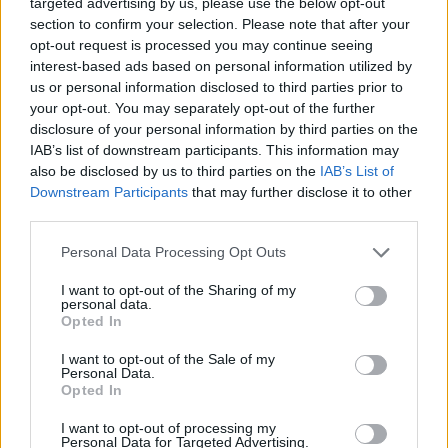
targeted advertising by us, please use the below opt-out
section to confirm your selection. Please note that after your
LIFESTYLE
opt-out request is processed you may continue seeing
14/07/2017 - 23:53
interest-based ads based on personal information utilized by
us or personal information disclosed to third parties prior to
Τρελό κέφι! Παπαδημητρίου - Συνατσάκη
your opt-out. You may separately opt-out of the further
στο Santanna της Μυκόνου για φαγητό
disclosure of your personal information by third parties on the
(ΦΩΤΟ)
IAB’s list of downstream participants. This information may
also be disclosed by us to third parties on the
IAB’s List of
Παπαδημητρίου - Συνατσάκη και η παρέα
Downstream Participants
that may further disclose it to other
τους «οργώνουν» την Μύκονο! (ΦΩΤΟ)
third parties.
Please note that this website/app uses one or more Google
Personal Data Processing Opt Outs
services and may gather and store information including but
not limited to your visit or usage behaviour. You may click to
I want to opt-out of the Sharing of my
personal data.
grant or deny consent to Google and its third-party tags to
Opted In
use your data for below specified purposes in below Google
consent section.
I want to opt-out of the Sale of my
Personal Data.
Opted In
I want to opt-out of processing my
Personal Data for Targeted Advertising.