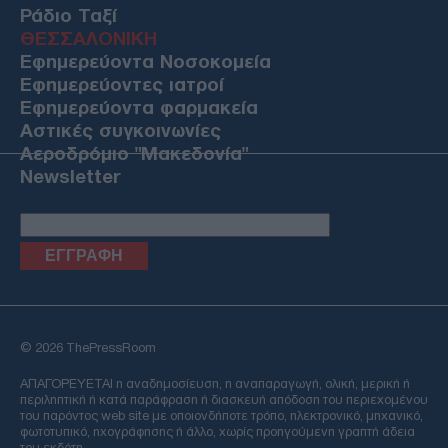
Ράδιο Ταξί
ΘΕΣΣΑΛΟΝΙΚΗ
Εφημερεύοντα Νοσοκομεία
Εφημερεύοντες ιατροί
Εφημερεύοντα φαρμακεία
Αστικές συγκοινωνίες
Αεροδρόμιο "Μακεδονία"
Newsletter
Email
© 2026 ThePressRoom
ΑΠΑΓΟΡΕΥΕΤΑΙ η αναδημοσίευση, η αναπαραγωγή, ολική, μερική ή
περιληπτική ή κατά παράφραση ή διασκευή απόδοση του περιεχομένου
του παρόντος web site με οποιονδήποτε τρόπο, ηλεκτρονικό, μηχανικό,
φωτοτυπικό, ηχογράφησης ή άλλο, χωρίς προηγούμενη γραπτή άδεια
του εκδότη.