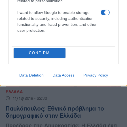
related to personalization.
Ελλάδα
I want to allow Google to enable storage
related to security, including authentication
functionality and fraud prevention, and other
user protection.
CONFIRM
Data Deletion
Data Access
Privacy Policy
ΕΛΛΑΔΑ
11/12/2019 - 22:30
Παυλόπουλος: Εθνικό πρόβλημα το
δημογραφικό στην Ελλάδα
Προέδρος της Δημοκρατίας: Η Ελλάδα έχει