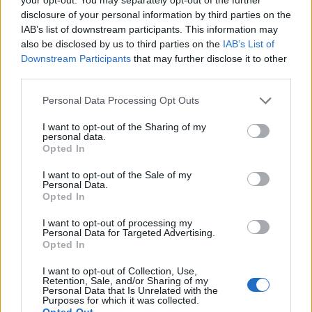
disclosure of your personal information by third parties on the
IAB’s list of downstream participants. This information may
also be disclosed by us to third parties on the
IAB’s List of
Downstream Participants
that may further disclose it to other
third parties.
ΑΜΥΝΑ
Please note that this website/app uses one or more Google
Personal Data Processing Opt Outs
16/09/2020 - 22:32
services and may gather and store information including but
not limited to your visit or usage behaviour. You may click to
I want to opt-out of the Sharing of my
Παναγιωτόπουλος: Οι δύο άξονες για την
personal data.
grant or deny consent to Google and its third-party tags to
άμυνα της χώρας - Αμυντική Διπλωματία
Opted In
use your data for below specified purposes in below Google
και την ενίσχυση των Ενόπλων
consent section.
I want to opt-out of the Sale of my
Δυνάμεων
Personal Data.
Opted In
«Αντιμετωπίζουμε την Τουρκία με την
I want to opt-out of processing my
Αμυντική Διπλωματία και την ενίσχυση των
Personal Data for Targeted Advertising.
Ενόπλων Δυνάμεων» δήλωσε ο Ν.
Opted In
Παναγιωτόπουλος στο συνέδριο
I want to opt-out of Collection, Use,
του Economist
Retention, Sale, and/or Sharing of my
Personal Data that Is Unrelated with the
Purposes for which it was collected.
Opted Out