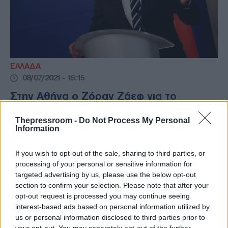
ΕΛΛΑΔΑ
08/07/2021 - 15:15
Στην Αθήνα ο Ζόραν Ζάεφ για το
συνέδριο του Economist
Thepressroom -
Do Not Process My Personal
Στην Αθήνα ο Ζόραν Ζάεφ για το συνέδριο
Information
του Economist
If you wish to opt-out of the sale, sharing to third parties, or
processing of your personal or sensitive information for
targeted advertising by us, please use the below opt-out
section to confirm your selection. Please note that after your
opt-out request is processed you may continue seeing
interest-based ads based on personal information utilized by
us or personal information disclosed to third parties prior to
your opt-out. You may separately opt-out of the further