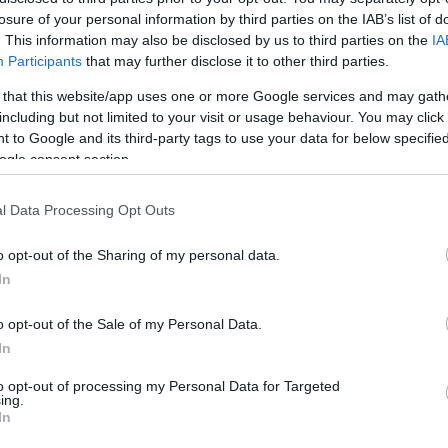
τελετή αποχαιρετισμού στον Μίκη
losure of your personal information by third parties on the IAB’s list of
Θεοδωράκη - "Αθάνατος" φώναξε
. This information may also be disclosed by us to third parties on the
IA
ο κόσμος - Ποιοι θα εκφωνήσουν
Participants
that may further disclose it to other third parties.
επικήδειο
 that this website/app uses one or more Google services and may gath
including but not limited to your visit or usage behaviour. You may click 
 to Google and its third-party tags to use your data for below specifi
ogle consent section.
SPORTS
03/12/2016 - 19:00
l Data Processing Opt Outs
LIVE: Το τελευταίο
χειροκρότημα στους ήρωες
o opt-out of the Sharing of my personal data.
της Σαπεκοένσε (ΦΩΤΟ-
In
ΒΙΝΤΕΟ)
o opt-out of the Sale of my Personal Data.
In
Σχεδόν 100.000 άνθρωποι έχουν
συγκεντρωθεί στο γήπεδο της
to opt-out of processing my Personal Data for Targeted
ing.
ομάδας για να αποχαιρετίσουν
In
τους αδικοχαμένους παίκτες