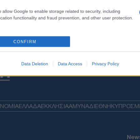
o allow Google to enable storage related to security, including
cation functionality and fraud prevention, and other user protection.
CONFIRM
Data Deletion
Data Access
Privacy Policy
ΟΝΟΜΙΑ
ΕΛΛΑΔΑ
ΕΚΚΛΗΣΙΑ
ΑΜΥΝΑ
ΔΙΕΘΝΗ
ΚΥΠΡΟΣ
M
News