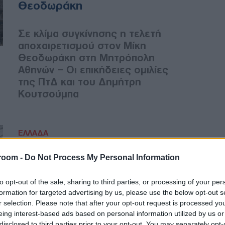
Θεοδωράκη
Σε κλίμα συγκίνησης η τελετή
αποχαιρετισμού στον Μίκη
Θεοδωράκη στη Μητρόπολη
Αθηνών – Οι επικήδειες ομιλίες
της ΠτΔ και του Δημήτρη
Κουτσούμπα
ΕΛΛΑΔΑ
08/09/2021 - 14:40
room -
Do Not Process My Personal Information
H Ελλάδα αποχαιρετά τον
Μίκη Θεοδωράκη - ΔΕΙΤΕ
to opt-out of the sale, sharing to third parties, or processing of your per
LIVE
formation for targeted advertising by us, please use the below opt-out s
r selection. Please note that after your opt-out request is processed y
eing interest-based ads based on personal information utilized by us or
Παρακολουθήστε ζωντανά την
disclosed to third parties prior to your opt-out. You may separately opt-