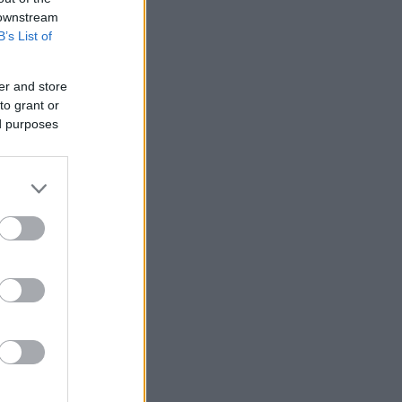
 downstream
B’s List of
er and store
to grant or
ed purposes