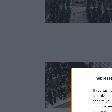
Thepress
If you wish 
sensitive in
confirm you
continue se
information 