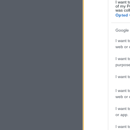
I want t
of my P
was col
Opted 
Google 
I want t
web or d
I want t
purpose
I want 
I want t
web or d
I want t
or app.
I want t