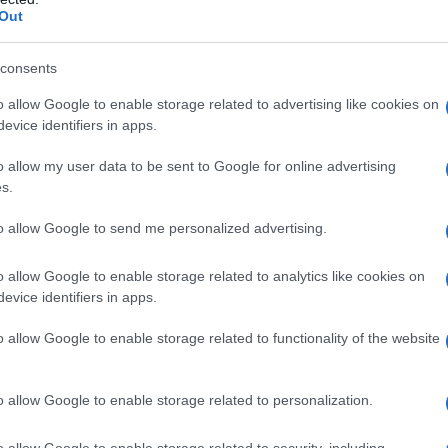
Out
δικαστή
consents
Σήμερα, στην ολομέλεια της
Βουλής, θα συζητηθεί το πόρισμα
o allow Google to enable storage related to advertising like cookies on
evice identifiers in apps.
της προανακριτικής για τον πρώην
υφυπουργό Χρήστο Τριαντόπουλο
o allow my user data to be sent to Google for online advertising
και τους χειρισμούς του τα πρώτα
s.
24ωρα από την σιδηροδρομική
τραγωδία στα Τέμπη.
to allow Google to send me personalized advertising.
o allow Google to enable storage related to analytics like cookies on
evice identifiers in apps.
ΠΟΛΙΤΙΚΗ
10/04/2025 - 13:05
o allow Google to enable storage related to functionality of the website
Μαρινάκης: Απέτυχε το
αφήγημα της συγκάλυψης -
o allow Google to enable storage related to personalization.
Δεν πρέπει να διαβάζουμε τα
πορίσματα με κομματικά
o allow Google to enable storage related to security, including