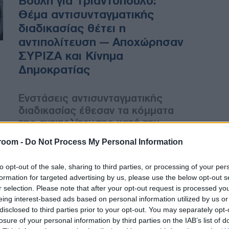
Βουλή για Τριαντόπουλο:
Θέμα αντισυνταγματικής
διαδικασίας θέτει η
αντιπολίτευση — Αποχώρησαν
ΣΥΡΙΖΑ και Κίνημα
Δημοκρατίας
Ενστάσεις αντισυνταγματικής
διαδικασίας έθεσαν τα κόμματα
της αντιπολίτευσης κατά την
έναρξη της συζήτησης στην
room -
Do Not Process My Personal Information
Ολομέλεια επί του πορίσματος
της πλειοψηφίας για την
to opt-out of the sale, sharing to third parties, or processing of your per
παραπομπή στο δικαστικό
formation for targeted advertising by us, please use the below opt-out s
συμβούλιο του πρώην
r selection. Please note that after your opt-out request is processed y
υφυπουργού παρά τω
eing interest-based ads based on personal information utilized by us or
Πρωθυπουργώ κ. Χρήστου
disclosed to third parties prior to your opt-out. You may separately opt-
Τριαντόπουλου, για την
losure of your personal information by third parties on the IAB’s list of