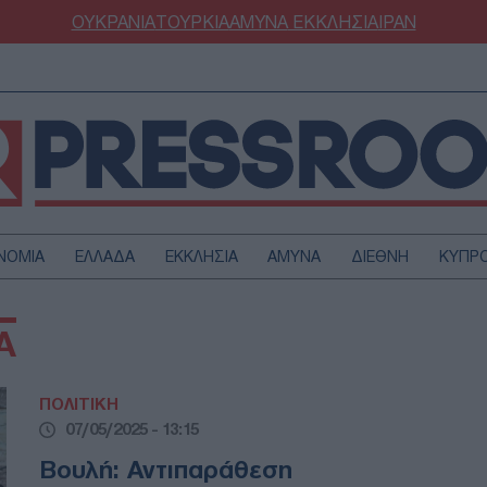
ΟΥΚΡΑΝΙΑ
ΤΟΥΡΚΙΑ
ΑΜΥΝΑ
ΕΚΚΛΗΣΙΑ
ΙΡΑΝ
ΝΟΜΙΑ
ΕΛΛΑΔΑ
ΕΚΚΛΗΣΙΑ
ΑΜΥΝΑ
ΔΙΕΘΝΗ
ΚΥΠΡ
ΟΥΡΚΙΑ
ΟΙΚΟΝΟΜΙΑ
Α
ΜΥΝΑ
ΔΙΕΘΝΗ
FESTYLE
SPORTS
ΠΟΛΙΤΙΚΗ
ΑΣΤΡΟΝΟΜΙΑ
ΥΓΕΙΑ
07/05/2025 - 13:15
ΩΔΙΑ
ΑΡΘΡΟΓΡΑΦΙΑ
Βουλή: Αντιπαράθεση