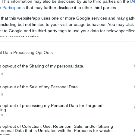
. This information may also be disclosed by us to third parties on the
IA
ενδεχόμενη τέλεση του
Participants
that may further disclose it to other third parties.
αδικήματος της παράβασης
καθήκοντος (άρθρο 259 ΠΚ) κατά
 that this website/app uses one or more Google services and may gath
το χρονικό διάστημα μεταξύ 3-3-
including but not limited to your visit or usage behaviour. You may click 
2023 και 6-3-2023 κατά την άσκηση
 to Google and its third-party tags to use your data for below specifi
ogle consent section.
των καθηκόντων του, σχετικά με
τις εργασίες στον χώρο της
σιδηροδρομικής τραγωδίας των
l Data Processing Opt Outs
Τεμπών.
o opt-out of the Sharing of my personal data.
In
ΠΟΛΙΤΙΚΗ
o opt-out of the Sale of my Personal Data.
11/04/2025 - 08:11
In
Σήμερα στη Βουλή η
to opt-out of processing my Personal Data for Targeted
συζήτηση του πορίσματος της
ing.
In
προανακριτικής
Τριαντόπουλου και η
o opt-out of Collection, Use, Retention, Sale, and/or Sharing
ersonal Data that Is Unrelated with the Purposes for which it
παραπομπή του σε φυσικό
lected.