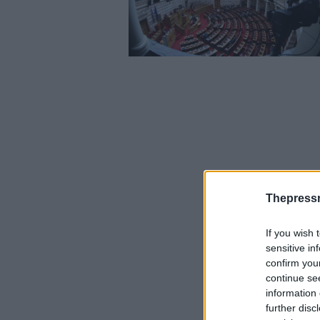
Thepress
If you wish 
sensitive in
confirm you
continue se
information 
further disc