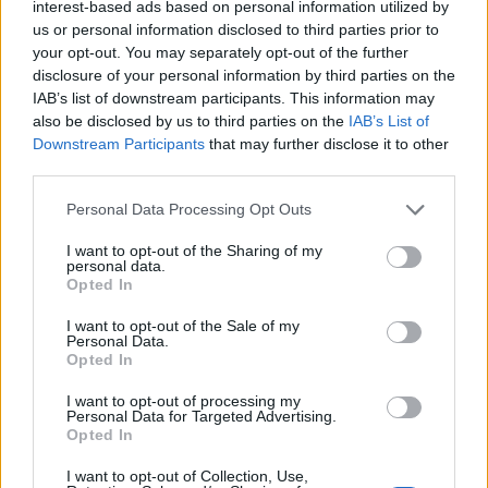
interest-based ads based on personal information utilized by
us or personal information disclosed to third parties prior to
your opt-out. You may separately opt-out of the further
disclosure of your personal information by third parties on the
IAB’s list of downstream participants. This information may
also be disclosed by us to third parties on the
IAB’s List of
Downstream Participants
that may further disclose it to other
third parties.
Please note that this website/app uses one or more Google
Personal Data Processing Opt Outs
services and may gather and store information including but
not limited to your visit or usage behaviour. You may click to
I want to opt-out of the Sharing of my
personal data.
grant or deny consent to Google and its third-party tags to
Opted In
use your data for below specified purposes in below Google
consent section.
I want to opt-out of the Sale of my
ΤΟΥΡΚΙΑ
Personal Data.
27/06/2023 - 20:00
Opted In
Γιατί η Τουρκία εκβιάζει το ΝΑΤΟ και
I want to opt-out of processing my
απαιτεί να ονομαστούν τα Δαρδανέλλια
Personal Data for Targeted Advertising.
Opted In
«Τουρκικά Στενά» (ΒΙΝΤΕΟ)
I want to opt-out of Collection, Use,
Η χρήση του όρου «Τουρκικά Στενά» θα