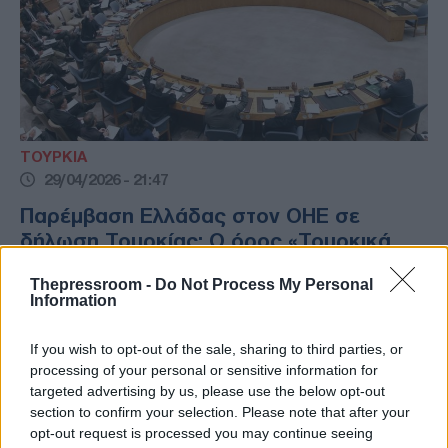
ΤΟΥΡΚΙΑ
29/04/2026 - 21:47
Παρέμβαση Ελλάδας στον ΟΗΕ σε
δήλωση Τουρκίας: Ο όρος «Τουρκικά
Στενά» δεν συνάδει με τη Σύμβαση του
Thepressroom -
Do Not Process My Personal
Μοντρέ
Information
Στη συνεδρίαση του Συμβουλίου Ασφαλείας
του ΟΗΕ για τη θαλάσσια ασφάλεια που
If you wish to opt-out of the sale, sharing to third parties, or
διοργάνωσε το Μπαχρέιν, η Ελλάδα
processing of your personal or sensitive information for
targeted advertising by us, please use the below opt-out
απάντησε στη δήλωση του Τούρκου
section to confirm your selection. Please note that after your
Μονίμου Αντιπροσώπου Αχμέντ Γιλντίζ, o
opt-out request is processed you may continue seeing
οποίος έκανε λόγο για «Τουρκικά Στενά».