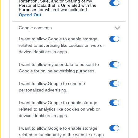
Retention, Sale, and/or Sharing of my
έδιναν στην Τουρκία μεγαλύτερο έλεγχο
Personal Data that Is Unrelated with the
Purposes for which it was collected.
στην περιοχή από ό,τι απολαμβάνει ήδη με
Opted Out
την Συμφωνία του Μοντρέ γεγονός που θα
υπονόμευε τα δυτικά συμφέροντα
Google consents
I want to allow Google to enable storage
related to advertising like cookies on web or
device identifiers in apps.
I want to allow my user data to be sent to
Google for online advertising purposes.
I want to allow Google to send me
personalized advertising.
I want to allow Google to enable storage
related to analytics like cookies on web or
device identifiers in apps.
I want to allow Google to enable storage
related to functionality of the website or app.