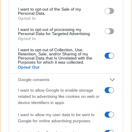
use your data for below specified purposes in below Google
consent section.
I want to opt-out of the Sale of my
Personal Data.
Opted In
I want to opt-out of processing my
Personal Data for Targeted Advertising.
Opted In
ΔΙΕΘΝΗ
I want to opt-out of Collection, Use,
10/07/2026 - 23:19
Retention, Sale, and/or Sharing of my
Personal Data that Is Unrelated with the
Τραμπ: «Αν με δολοφονήσουν, έχω
Purposes for which it was collected.
δώσει εντολή για συντριπτική απάντηση
Opted Out
στο Ιράν»
Google consents
Ο πρόεδρος των ΗΠΑ, Ντόναλντ Τραμπ,
I want to allow Google to enable storage
δήλωσε ότι έχει δώσει σαφείς οδηγίες για
related to advertising like cookies on web or
την αντίδραση των Ηνωμένων Πολιτειών σε
device identifiers in apps.
περίπτωση που πέσει θύμα δολοφονικής
επίθεσης, υποστηρίζοντας ότι το Ιράν
I want to allow my user data to be sent to
επιδιώκει τον θάνατό του εδώ και χρόνια.
Google for online advertising purposes.