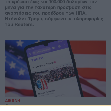
τη χρέωση έως και 100.000 δολαρίων τον
μήνα για την ταχύτερη πρόσβαση στις
αναρτήσεις του προέδρου των ΗΠΑ,
Ντόναλντ Τραμπ, σύμφωνα με πληροφορίες
του Reuters.
ΔΙΕΘΝΗ
17/07/2026 - 21:41