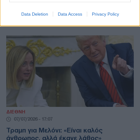
8ης Απριλίου έχει λήξει, χαρακτηρίζοντας
τους Ιρανούς αξιωματούχους «άρρωστους
Data Deletion
Data Access
Privacy Policy
ανθρώπους».
ΔΙΕΘΝΗ
07/07/2026 - 17:07
Τραμπ για Μελόνι: «Είναι καλός
άνθρωπος, αλλά έκανε λάθος»