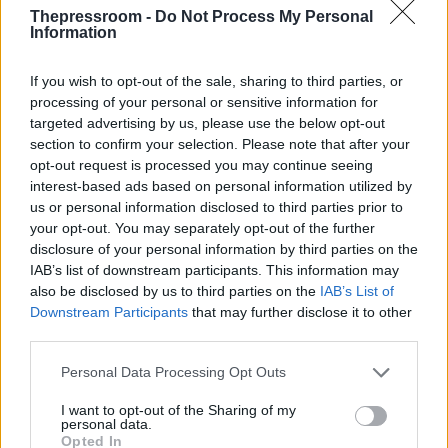
Η Wall Street πληρώνει «χρυσάφι» για τα
Thepressroom -
Do Not Process My Personal
Information
tweets του Τραμπ: 100.000 δολάρια τον
μήνα για προνομιακή πρόσβαση στο
If you wish to opt-out of the sale, sharing to third parties, or
Truth Social
processing of your personal or sensitive information for
targeted advertising by us, please use the below opt-out
Σύμφωνα με ρεπορτάζ των Financial Times,
section to confirm your selection. Please note that after your
η μητρική εταιρεία του Truth Social (TMTG)
opt-out request is processed you may continue seeing
σχεδιάζει να χρεώνει τράπεζες, επενδυτές
interest-based ads based on personal information utilized by
και χρηματοπιστωτικά ιδρύματα με το
us or personal information disclosed to third parties prior to
αστρονομικό ποσό των 100.000 δολαρίων
your opt-out. You may separately opt-out of the further
μηνιαίως, προσφέροντάς τους ως
disclosure of your personal information by third parties on the
αντάλλαγμα ταχύτερη πρόσβαση στις
IAB’s list of downstream participants. This information may
αναρτήσεις του Αμερικανού προέδρου.
also be disclosed by us to third parties on the
IAB’s List of
Downstream Participants
that may further disclose it to other
third parties.
Please note that this website/app uses one or more Google
Personal Data Processing Opt Outs
services and may gather and store information including but
not limited to your visit or usage behaviour. You may click to
I want to opt-out of the Sharing of my
personal data.
grant or deny consent to Google and its third-party tags to
Opted In