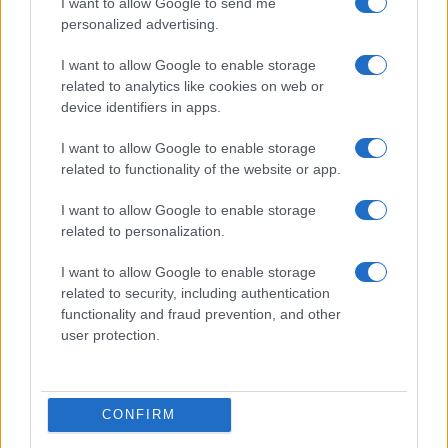
I want to allow Google to send me
personalized advertising.
I want to allow Google to enable storage
related to analytics like cookies on web or
device identifiers in apps.
I want to allow Google to enable storage
related to functionality of the website or app.
I want to allow Google to enable storage
related to personalization.
ΔΙΕΘΝΗ
I want to allow Google to enable storage
10/07/2026 - 18:19
related to security, including authentication
functionality and fraud prevention, and other
Τραμπ: «Το Ιράν ζήτησε να συνεχιστούν
user protection.
οι συνομιλίες» - Συμφωνούμε, αλλά η
κατάπαυση πυρός τελείωσε
Ο Τραμπ είχε δηλώσει νωρίτερα μέσα στην
CONFIRM
εβδομάδα ότι η κατάπαυση του πυρός της