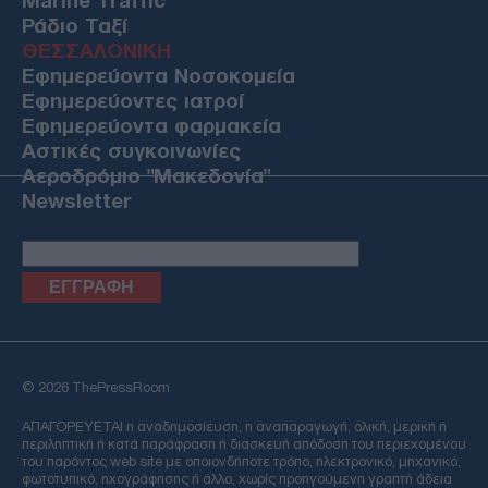
Marine Traffic
Ράδιο Ταξί
ΘΕΣΣΑΛΟΝΙΚΗ
Εφημερεύοντα Νοσοκομεία
Εφημερεύοντες ιατροί
Εφημερεύοντα φαρμακεία
Αστικές συγκοινωνίες
Αεροδρόμιο "Μακεδονία"
Newsletter
Email
© 2026 ThePressRoom
ΑΠΑΓΟΡΕΥΕΤΑΙ η αναδημοσίευση, η αναπαραγωγή, ολική, μερική ή
περιληπτική ή κατά παράφραση ή διασκευή απόδοση του περιεχομένου
του παρόντος web site με οποιονδήποτε τρόπο, ηλεκτρονικό, μηχανικό,
φωτοτυπικό, ηχογράφησης ή άλλο, χωρίς προηγούμενη γραπτή άδεια