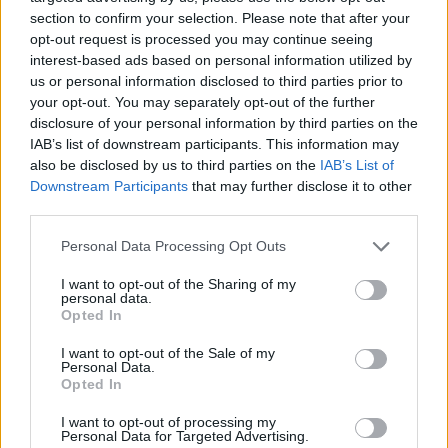
κερδίζει σήμερα το αγώνισμα ασυλίας
section to confirm your selection. Please note that after your
opt-out request is processed you may continue seeing
interest-based ads based on personal information utilized by
us or personal information disclosed to third parties prior to
your opt-out. You may separately opt-out of the further
disclosure of your personal information by third parties on the
IAB’s list of downstream participants. This information may
also be disclosed by us to third parties on the
IAB’s List of
Downstream Participants
that may further disclose it to other
third parties.
Please note that this website/app uses one or more Google
Personal Data Processing Opt Outs
services and may gather and store information including but
not limited to your visit or usage behaviour. You may click to
I want to opt-out of the Sharing of my
personal data.
grant or deny consent to Google and its third-party tags to
MEDIA
Opted In
use your data for below specified purposes in below Google
11/05/2021 - 11:11
consent section.
I want to opt-out of the Sale of my
Survivor spoiler (11/5): Αυτή η ομάδα
Personal Data.
Opted In
κερδίζει σήμερα τον δεύτερο αγώνα
ασυλίας
I want to opt-out of processing my
Personal Data for Targeted Advertising.