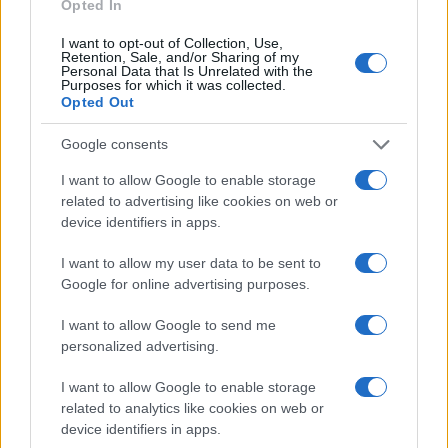
Survivor spoiler (11/5): Η ομάδα που
Opted In
κερδίζει σήμερα το αγώνισμα ασυλίας
I want to opt-out of Collection, Use,
Retention, Sale, and/or Sharing of my
Personal Data that Is Unrelated with the
Purposes for which it was collected.
Opted Out
Google consents
I want to allow Google to enable storage
related to advertising like cookies on web or
device identifiers in apps.
I want to allow my user data to be sent to
Google for online advertising purposes.
I want to allow Google to send me
MEDIA
personalized advertising.
08/05/2021 - 13:33
I want to allow Google to enable storage
Survivor: Τρελά έσοδα στον Ατζούν
related to analytics like cookies on web or
«χαρίζει» ο Τζέιμς Καφετζής
device identifiers in apps.