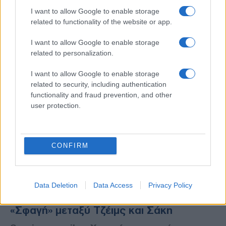
Survivor: O Τζέιμς Καφετζής είναι το
I want to allow Google to enable storage
«χρυσό» παιδί του Ατζούν Ιλτζαλί
related to functionality of the website or app.
I want to allow Google to enable storage
related to personalization.
I want to allow Google to enable storage
related to security, including authentication
functionality and fraud prevention, and other
user protection.
CONFIRM
MEDIA
07/05/2021 - 11:06
Data Deletion
Data Access
Privacy Policy
Survivor spoiler: Χαμός στην παραλία –
«Σφαγή» μεταξύ Τζέιμς και Σάκη