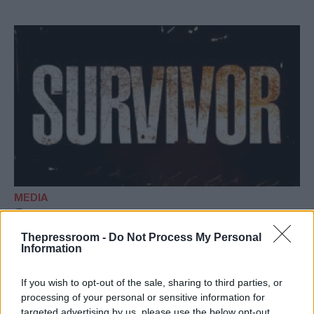
MEDIA
11/05/2021 - 20:06
Thepressroom -
Do Not Process My Personal
Διαρροές Survivor spoiler: ΟΡΙΣΤΙΚΟ!
Information
Αυτή η ομάδα κερδίζει σήμερα (11/5) τον
δεύτερο αγώνα ασυλίας
If you wish to opt-out of the sale, sharing to third parties, or
Survivor spoiler (11/5): Η ομάδα που
processing of your personal or sensitive information for
targeted advertising by us, please use the below opt-out