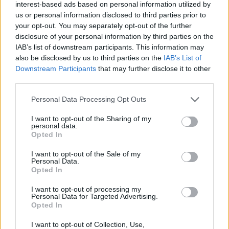
interest-based ads based on personal information utilized by
us or personal information disclosed to third parties prior to
your opt-out. You may separately opt-out of the further
disclosure of your personal information by third parties on the
IAB’s list of downstream participants. This information may
also be disclosed by us to third parties on the
IAB’s List of
Downstream Participants
that may further disclose it to other
third parties.
Please note that this website/app uses one or more Google
Personal Data Processing Opt Outs
services and may gather and store information including but
not limited to your visit or usage behaviour. You may click to
I want to opt-out of the Sharing of my
personal data.
grant or deny consent to Google and its third-party tags to
Opted In
use your data for below specified purposes in below Google
ΠΟΛΙΤΙΚΗ
consent section.
I want to opt-out of the Sale of my
23/01/2025 - 08:00
Personal Data.
Opted In
Κυβέρνηση: Το εσωτερικό μέτωπο και η
έλευση Τραμπ στην εξουσία
I want to opt-out of processing my
Personal Data for Targeted Advertising.
Αποκαλυπτικά της στρατηγικής, με την
Opted In
οποία θα βαδίσει προς τις επόμενες
I want to opt-out of Collection, Use,