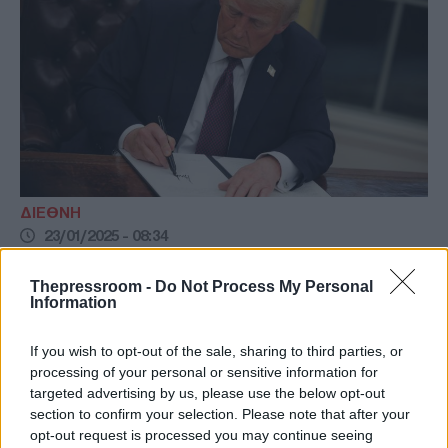
ΔΙΕΘΝΗ
23/01/2025 - 08:34
Αποφασισμένος ο Τραμπ να τελειώνει με
Thepressroom -
Do Not Process My Personal
τη woke ατζέντα: Ξηλώνει τα κρατικά
Information
στελέχη που την εφάρμοζαν
If you wish to opt-out of the sale, sharing to third parties, or
Τι αλλαγές φέρνει στο αμερικανικό δημόσιο
processing of your personal or sensitive information for
ο Αμερικανός πρόεδρος με το διάταγμα που
targeted advertising by us, please use the below opt-out
ξηλώνει τα συμβούλια «Διαφορετικότητας,
section to confirm your selection. Please note that after your
Ισότητας και Ένταξης»
opt-out request is processed you may continue seeing