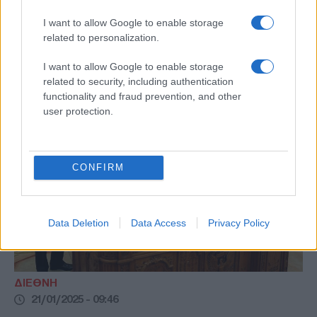
«Όχι» σε συγκυβέρνηση με κόμματα δεξιά
I want to allow Google to enable storage
της ΝΔ, ξεκαθάρισε ο πρωθυπουργός στη
related to personalization.
συζήτηση με τον Ιταλό πρώην πρωθυπουργό,
Ενρίκο Λέτα
I want to allow Google to enable storage
related to security, including authentication
functionality and fraud prevention, and other
user protection.
CONFIRM
Data Deletion
Data Access
Privacy Policy
ΔΙΕΘΝΗ
21/01/2025 - 09:46