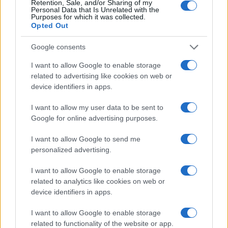
εκλογές η ΝΔ είναι όσα συνέβησαν και όσα
Retention, Sale, and/or Sharing of my
Personal Data that Is Unrelated with the
ειπώθηκαν τις τελευταίες ημέρες από τον
Purposes for which it was collected.
Κυριάκο Μητσοτάκη.
Opted Out
Google consents
I want to allow Google to enable storage
related to advertising like cookies on web or
device identifiers in apps.
I want to allow my user data to be sent to
Google for online advertising purposes.
I want to allow Google to send me
personalized advertising.
I want to allow Google to enable storage
ΠΟΛΙΤΙΚΗ
related to analytics like cookies on web or
device identifiers in apps.
22/01/2025 - 08:30
Μητσοτάκης: Τι είπε για woke ατζέντα,
I want to allow Google to enable storage
Τραμπ, ΝΑΤΟ, ΕΕ και συγκυβέρνηση
related to functionality of the website or app.