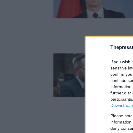
Thepress
If you wish 
sensitive in
confirm you
continue se
information 
further disc
participants
Downstream 
Please note
information 
deny consent