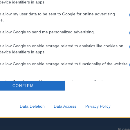
evice identifiers in apps.
o allow my user data to be sent to Google for online advertising
s.
to allow Google to send me personalized advertising.
o allow Google to enable storage related to analytics like cookies on
evice identifiers in apps.
o allow Google to enable storage related to functionality of the website
o allow Google to enable storage related to personalization.
CONFIRM
o allow Google to enable storage related to security, including
ΟΝΟΜΙΑ
ΕΛΛΑΔΑ
ΕΚΚΛΗΣΙΑ
ΑΜΥΝΑ
ΔΙΕΘΝΗ
ΚΥΠΡΟΣ
M
cation functionality and fraud prevention, and other user protection.
Data Deletion
Data Access
Privacy Policy
News