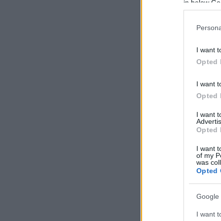
in below Go
Persona
I want t
Opted 
I want t
Opted 
I want 
Advertis
Opted 
I want t
of my P
was col
Opted 
Google 
I want t