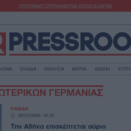
ΟΥΚΡΑΝΙΑ
ΤΟΥΡΚΙΑ
ΑΜΥΝΑ
ΕΚΚΛΗΣΙΑ
ΙΡΑΝ
ΝΟΜΙΑ
ΕΛΛΑΔΑ
ΕΚΚΛΗΣΙΑ
ΑΜΥΝΑ
ΔΙΕΘΝΗ
ΚΥΠΡ
ΟΥΡΚΙΑ
ΟΙΚΟΝΟΜΙΑ
ΩΤΕΡΙΚΩΝ ΓΕΡΜΑΝΙΑΣ
ΜΥΝΑ
ΔΙΕΘΝΗ
FESTYLE
SPORTS
ΕΛΛΑΔΑ
ΑΣΤΡΟΝΟΜΙΑ
ΥΓΕΙΑ
20/07/2020 - 21:32
ΩΔΙΑ
ΑΡΘΡΟΓΡΑΦΙΑ
Την Αθήνα επισκέπτεται αύριο