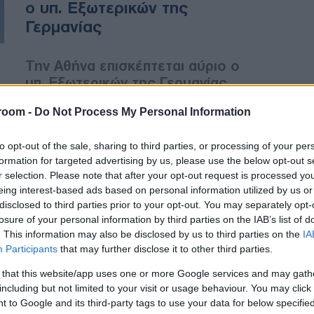
ο υπ. Εξωτερικών της
Γερμανίας
Την Αθήνα επισκέπτεται αύριο ο
υπ. Εξωτερικών της Γερμανίας
room -
Do Not Process My Personal Information
ΔΙΕΘΝΗ
to opt-out of the sale, sharing to third parties, or processing of your per
29/05/2019 - 16:59
formation for targeted advertising by us, please use the below opt-out s
r selection. Please note that after your opt-out request is processed y
Μίκαελ Ροτ: Δεν μπορούμε να
eing interest-based ads based on personal information utilized by us or
αφήσουμε τα δυτικά Βαλκάνια
disclosed to third parties prior to your opt-out. You may separately opt-
σε Ρωσία, Κίνα και Τουρκία
losure of your personal information by third parties on the IAB’s list of
. This information may also be disclosed by us to third parties on the
IA
Participants
that may further disclose it to other third parties.
Γερμανός υφυπουργός
Εξωτερικών: «Η ΕΕ πρέπει να
 that this website/app uses one or more Google services and may gath
including but not limited to your visit or usage behaviour. You may click 
τηρήσει τις υποσχέσεις της στα
 to Google and its third-party tags to use your data for below specifi
Βαλκάνια»