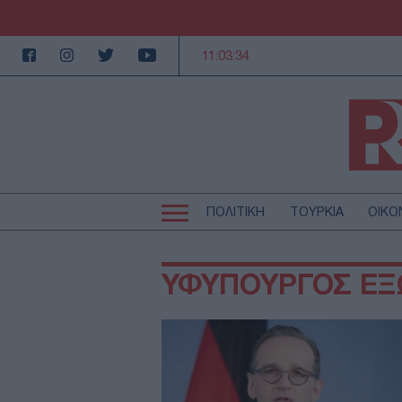
11:03:34
ΠΟΛΙΤΙΚΗ
ΤΟΥΡΚΙΑ
ΟΙΚΟ
Κεντρική
Κεντρική
πλοήγηση
πλοήγηση
ΠΟΛΙΤΙΚΗ
Τ
ΥΦΥΠΟΥΡΓΟΣ ΕΞ
ΕΚΚΛΗΣΙΑ
Α
MEDIA
LI
AUTO - MOTO
Γ
ΠΑΡΑΞΕΝΑ
Ζ