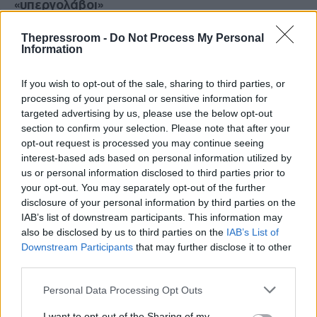
«υπεργολάβοι»
Thepressroom -
Do Not Process My Personal
Ο Τούρκος πρόεδρος εξαπέλυσε δριμεία επίθεση
Information
κατά του Ισραήλ, χαρακτηρίζοντας τη σιωνιστική
κυβέρνηση «εργοστάσιο διχόνοιας» που
If you wish to opt-out of the sale, sharing to third parties, or
αποσταθεροποιεί τη Μεσόγειο και την Αφρική.
processing of your personal or sensitive information for
targeted advertising by us, please use the below opt-out
Χωρίς να τις κατονομάσει, έβαλε στο στόχαστρό
section to confirm your selection. Please note that after your
του και χώρες της περιοχής, τις οποίες
opt-out request is processed you may continue seeing
υποβάθμισε ως «μικρές οντότητες με φιλοδοξίες
interest-based ads based on personal information utilized by
μεγαλύτερες από το μπόι τους», κατηγορώντας
us or personal information disclosed to third parties prior to
τις ότι λειτουργούν ως «υπεργολάβοι» των
your opt-out. You may separately opt-out of the further
ισραηλινών σχεδιασμών.
disclosure of your personal information by third parties on the
IAB’s list of downstream participants. This information may
«Μην κυνηγάτε περιπέτειες»
also be disclosed by us to third parties on the
IAB’s List of
Downstream Participants
that may further disclose it to other
third parties.
Το μήνυμα του Ερντογάν προς τους συμμάχους
του Ισραήλ στην περιοχή ήταν απόλυτο. Κάλεσε
Please note that this website/app uses one or more Google
Personal Data Processing Opt Outs
όλες τις πλευρές να μην εμπλακούν σε
services and may gather and store information including but
«περιπέτειες» στο πλευρό του «σιωνιστικού
not limited to your visit or usage behaviour. You may click to
I want to opt-out of the Sharing of my