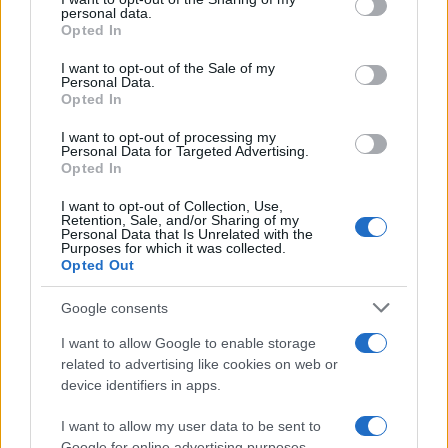
personal data.
δικτύου», προειδοποιώντας ότι οποιαδήποτε
grant or deny consent to Google and its third-party tags to
Opted In
απειλή κατά των κυριαρχικών δικαιωμάτων της
use your data for below specified purposes in below Google
Τουρκίας και των Τουρκοκυπρίων θα λάβει μια
consent section.
I want to opt-out of the Sale of my
«πολύ σαφή και σκληρή απάντηση».
Personal Data.
Opted In
Το δόγμα ασφαλείας εκτός συνόρων
I want to opt-out of processing my
Personal Data for Targeted Advertising.
Opted In
Κλείνοντας, ο Τούρκος πρόεδρος διεύρυνε το
γεωπολιτικό αποτύπωμα της Άγκυρας,
I want to opt-out of Collection, Use,
Retention, Sale, and/or Sharing of my
συνδέοντας άμεσα την ασφάλεια της Τουρκίας
Personal Data that Is Unrelated with the
με τη Συρία και τον Λίβανο.
Purposes for which it was collected.
Opted Out
Χαρακτηρίζοντας τις χώρες αυτές «αδελφικές»,
Google consents
τόνισε ότι περιοχές όπως το Χαλέπι, η Δαμασκός
και η Βηρυτός αποτελούν κομμάτι της τουρκικής
I want to allow Google to enable storage
ζώνης ασφαλείας και ξεκαθάρισε ότι η Άγκυρα
related to advertising like cookies on web or
δεν θα επιτρέψει κανένα τετελεσμένο γεγονός εις
device identifiers in apps.
βάρος τους.
I want to allow my user data to be sent to
Google for online advertising purposes.