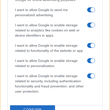
ΑΚΟΛΟΥΘΗΣΤΕ ΜΑΣ ΣΤΟ GOOGLE
I want to allow Google to send me
NEWS ΚΑΝΟΝΤΑΣ ΚΛΙΚ ΕΔΩ
personalized advertising.
I want to allow Google to enable storage
TAGS
related to analytics like cookies on web or
device identifiers in apps.
ΡΕΤΖΕΠ ΤΑΓΙΠ ΕΡΝΤΟΓΑΝ
ΤΟΥΡΚΙΑ
ΙΣΡΑΗΛ
ΑΝΑΤΟΛΙΚΗ ΜΕΣΟΓΕΙΟΣ
ΣΥΡΙΑ
ΝΑΤΟ
I want to allow Google to enable storage
ΝΤΟΝΑΛΝΤ ΤΡΑΜΠ
ΛΙΒΑΝΟΣ
related to functionality of the website or app.
I want to allow Google to enable storage
related to personalization.
Ροή Ειδήσεων
I want to allow Google to enable storage
related to security, including authentication
ΔΙΕΘΝΗ
functionality and fraud prevention, and other
user protection.
06/08/26 - 11:43
Το μεγάλο ρίσκο του Ριάντ: Πώς οι στρατιωτικές
επιχειρήσεις σε Ιράκ και Υεμένη απειλούν το «Όραμα
2030» της Σαουδικής Αραβίας
CONFIRM