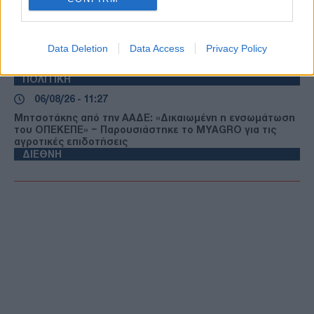
ΕΛΛΑΔΑ
06/08/26 - 11:36
Λιμνοθάλασσα Καλοχωρίου: Απέραντο απέραντο ξερό
Data Deletion
Data Access
Privacy Policy
τοπίο δίπλα στη Θεσσαλονίκη — Καταγγελίες για τη
διαχείριση του νερού
ΠΟΛΙΤΙΚΗ
06/08/26 - 11:27
Μητσοτάκης από την ΑΑΔΕ: «Δικαιωμένη η ενσωμάτωση
του ΟΠΕΚΕΠΕ» – Παρουσιάστηκε το MYAGRO για τις
αγροτικές επιδοτήσεις
ΔΙΕΘΝΗ
06/08/26 - 11:30
Κλιμάκωση στον νότιο Λίβανο: Σφοδροί ισραηλινοί
βομβαρδισμοί στην Τύρο παρά τις συνομιλίες στη Ρώμη
ΔΙΕΘΝΗ
06/08/26 - 11:23
Βρετανία: Καταγγελίες για βιασμό και συστηματική
σεξουαλική κακοποίηση σε στρατιωτική σχολή ανηλίκων
ΟΙΚΟΝΟΜΙΑ
06/08/26 - 11:20