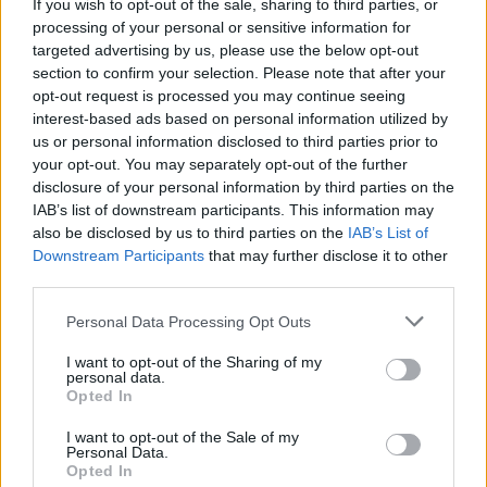
If you wish to opt-out of the sale, sharing to third parties, or
processing of your personal or sensitive information for
Στο στόχαστρο μπαίνουν για ακόμη μία φορά
targeted advertising by us, please use the below opt-out
στρατηγικά σημεία όπως το Καστελλόριζο, η
section to confirm your selection. Please note that after your
Λέσβος και η Κως. Στο πλαίσιο αυτό,
opt-out request is processed you may continue seeing
υπογραμμίζεται ότι οποιαδήποτε προσπάθεια
interest-based ads based on personal information utilized by
επίλυσης των διαφορών μέσω μονομερών
us or personal information disclosed to third parties prior to
ενεργειών ή διεθνών συμφωνιών που αποκλείουν
your opt-out. You may separately opt-out of the further
την Άγκυρα είναι καταδικασμένη σε αποτυχία.
disclosure of your personal information by third parties on the
IAB’s list of downstream participants. This information may
also be disclosed by us to third parties on the
IAB’s List of
Βέλη σε Βρυξέλλες και κατηγορίες για
Downstream Participants
that may further disclose it to other
στρατιωτικοποίηση
third parties.
Please note that this website/app uses one or more Google
Personal Data Processing Opt Outs
Το τουρκικό μέσο δεν παραλείπει να ασκήσει
services and may gather and store information including but
δριμεία κριτική στην Ευρωπαϊκή Ένωση,
not limited to your visit or usage behaviour. You may click to
I want to opt-out of the Sharing of my
κατηγορώντας την για μεροληπτική στάση και
personal data.
grant or deny consent to Google and its third-party tags to
τυφλή υποστήριξη των ελληνικών και κυπριακών
Opted In
use your data for below specified purposes in below Google
θέσεων. Στο ίδιο αναθεωρητικό πλαίσιο, το
consent section.
δημοσίευμα συνδέει τις θαλάσσιες ζώνες με την
I want to opt-out of the Sale of my
Personal Data.
ασφάλεια, επαναφέροντας τις πάγιες αιτιάσεις
Opted In
της Άγκυρας περί παράνομης