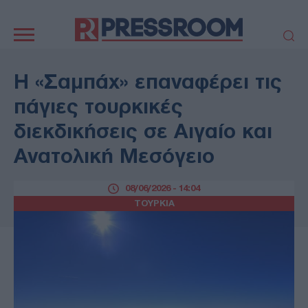
Κεντρική
πλοήγηση
ΠΟΛΙΤΙΚΗ
ΤΟΥΡΚΙΑ
Η «Σαμπάχ» επαναφέρει τις
ΟΙΚΟΝΟΜΙΑ
ΕΛΛΑΔΑ
πάγιες τουρκικές
ΕΚΚΛΗΣΙΑ
ΑΜΥΝΑ
διεκδικήσεις σε Αιγαίο και
ΔΙΕΘΝΗ
ΚΥΠΡΟΣ
Ανατολική Μεσόγειο
MEDIA
LIFESTYLE
SPORTS
ΑΥΤΟΔΙΟΙΚΗΣΗ
08/06/2026 - 14:04
AUTO - MOTO
ΓΑΣΤΡΟΝΟΜΙΑ
ΤΟΥΡΚΙΑ
ΥΓΕΙΑ
ΤΕΧΝΟΛΟΓΙΑ
ΠΑΡΑΞΕΝΑ
ΖΩΔΙΑ
ΑΡΘΡΟΓΡΑΦΙΑ