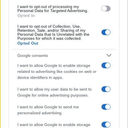
στρατιωτικοποίησης των νησιών του Ανατολικού
I want to opt-out of processing my
Αιγαίου από την Ελλάδα.
Personal Data for Targeted Advertising.
Opted In
Ως μόνη ρεαλιστική διέξοδο, η εφημερίδα
I want to opt-out of Collection, Use,
Retention, Sale, and/or Sharing of my
προβάλλει μια απευθείας συμφωνία μεταξύ των
Personal Data that Is Unrelated with the
δύο κρατών, η οποία όμως θα πρέπει να
Purposes for which it was collected.
εδράζεται στις τουρκικές αρχές της «ευθυδικίας»
Opted Out
και της «ισότιμης κατανομής» του θαλάσσιου
πλούτου.
Google consents
I want to allow Google to enable storage
related to advertising like cookies on web or
ΑΚΟΛΟΥΘΗΣΤΕ ΜΑΣ ΣΤΟ GOOGLE
device identifiers in apps.
NEWS ΚΑΝΟΝΤΑΣ ΚΛΙΚ ΕΔΩ
I want to allow my user data to be sent to
Google for online advertising purposes.
TAGS
I want to allow Google to send me
ΤΟΥΡΚΙΚΑ ΜΜΕ
ΣΑΜΠΑΧ
ΤΟΥΡΚΙΚΕΣ ΠΡΟΚΛΗΣΕΙΣ
personalized advertising.
ΑΙΓΑΙΟ
ΕΛΛΗΝΟΤΟΥΡΚΙΚΑ
I want to allow Google to enable storage