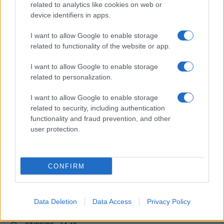
related to analytics like cookies on web or
device identifiers in apps.
Ροή Ειδήσεων
I want to allow Google to enable storage
related to functionality of the website or app.
ΔΙΕΘΝΗ
I want to allow Google to enable storage
07/08/26 - 14:43
related to personalization.
Συρία: Χωρίς θύματα αλλά με 14 τραυματίες η έκρηξη σε
λεωφορείο στη Δαμασκό – Τι συνέβη με τον αρχικό
I want to allow Google to enable storage
απολογισμό
related to security, including authentication
ΔΙΕΘΝΗ
functionality and fraud prevention, and other
07/08/26 - 14:28
user protection.
Η RWE ακυρώνει τα υπεράκτια αιολικά στις ΗΠΑ –
Επενδύει 1,2 δισ. δολάρια σε ορυκτά καύσιμα μετά από
deal με τον Λευκό Οίκο
CONFIRM
ΕΛΛΑΔΑ
07/08/26 - 14:23
Μυστράς: Ποινή 11 μηνών με αναστολή στον 55χρονο που
Data Deletion
Data Access
Privacy Policy
έκρυβε τη σορό του πατέρα του σε καταψύκτη
ΕΛΛΑΔΑ