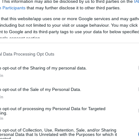
. This information may also be disclosed by us to third parties on the
IA
ΗΠΑ
Participants
that may further disclose it to other third parties.
για 
μετ
 that this website/app uses one or more Google services and may gath
φώτ
including but not limited to your visit or usage behaviour. You may click 
Ο
 to Google and its third-party tags to use your data for below specifi
ogle consent section.
Οικ
πλη
l Data Processing Opt Outs
άνο
Ε
o opt-out of the Sharing of my personal data.
In
Φρί
o opt-out of the Sale of my Personal Data.
φέρ
για
In
Δ
to opt-out of processing my Personal Data for Targeted
ing.
In
Γερ
το 
o opt-out of Collection, Use, Retention, Sale, and/or Sharing
για
ersonal Data that Is Unrelated with the Purposes for which it
Δ
lected.