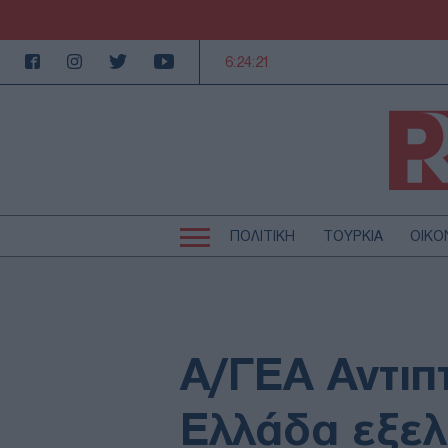
6:24:22
ΠΟΛΙΤΙΚΗ
ΤΟΥΡΚΙΑ
ΟΙΚΟ
Κεντρική
Κεντρική
πλοήγηση
πλοήγηση
ΠΟΛΙΤΙΚΗ
Τ
ΕΚΚΛΗΣΙΑ
Α
MEDIA
LI
Α/ΓΕΑ Αντιπ
AUTO - MOTO
Γ
ΠΑΡΑΞΕΝΑ
Ζ
Ελλάδα εξελ