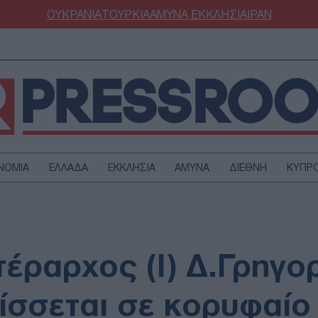
ΟΥΚΡΑΝΙΑ
ΤΟΥΡΚΙΑ
ΑΜΥΝΑ
ΕΚΚΛΗΣΙΑ
ΙΡΑΝ
ΝΟΜΙΑ
ΕΛΛΑΔΑ
ΕΚΚΛΗΣΙΑ
ΑΜΥΝΑ
ΔΙΕΘΝΗ
ΚΥΠΡ
ΟΥΡΚΙΑ
ΟΙΚΟΝΟΜΙΑ
ΜΥΝΑ
ΔΙΕΘΝΗ
FESTYLE
SPORTS
τέραρχος (Ι) Δ.Γρηγο
ΑΣΤΡΟΝΟΜΙΑ
ΥΓΕΙΑ
ΩΔΙΑ
ΑΡΘΡΟΓΡΑΦΙΑ
ίσσεται σε κορυφαίο 