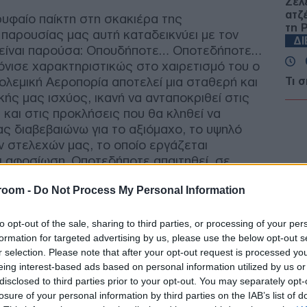
Ζελ
ατζ
υφαίο παίκτη στη σκακιέρα της
τη 
 παρουσίας μας αυτή καταδεικνύει με τον
Δ
Α είναι παρούσα: Οπουδήποτε… Οποτεδήποτε…
όνισε χαρακτηριστικώς στο χαιρετισμό του ο
λεμική Αεροπορία αποτελεί μια σταθερή και
Τι 
Σ. 
ής μας ισχύος, ικανή να ανταποκριθεί στις
Ένα
 και στις προκλήσεις που θα κληθεί να
ΤΟ
ας διαβεβαιώνω για το αξιόμαχο, το υψηλό
ν στελεχών μας, το οποίο εργάζεται
ι αφοσίωση. Οποτεδήποτε απαιτηθεί, σε
Νέα
μετ
ηση ανακύψει είμαστε καθόλα έτοιμοι να
Του
room -
Do Not Process My Personal Information
να προασπίσουμε τα κυριαρχικά μας
Δ
συμφέροντα. Άλλωστε εκεί όπου επικρατεί η
ε σαφήνεια και ισχύ.»
to opt-out of the sale, sharing to third parties, or processing of your per
formation for targeted advertising by us, please use the below opt-out s
ΗΠΑ
r selection. Please note that after your opt-out request is processed y
κυρ
έως
eing interest-based ads based on personal information utilized by us or
Δ
disclosed to third parties prior to your opt-out. You may separately opt-
losure of your personal information by third parties on the IAB’s list of