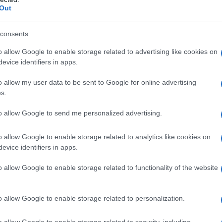
Out
Ξεμ
consents
αερ
οι ρ
o allow Google to enable storage related to advertising like cookies on
ΤΟ
οιήθηκε στον χώρο της Διευθύνσεως
evice identifiers in apps.
 112, 110, 115, 111, 116, 117 και 114 Πτέρυγες
υγα Κατευθυνομένων Βλημάτων, «ως
o allow my user data to be sent to Google for online advertising
Τουρ
εσης των αποστολών τους στη
s.
προ
σης, βραβεύθηκαν το Αεροπορικό Απόσπασμα
Η β
ύ Ελέγχου και Προειδοποίησης για την
τιμέ
to allow Google to send me personalized advertising.
ΠΟ
ησιακών αποστολών στην περιοχή.», όπως
o allow Google to enable storage related to analytics like cookies on
evice identifiers in apps.
«Αντ
Ολο
ικό Νοσοκομείο Αεροπορίας και η Διεύθυνση
o allow Google to enable storage related to functionality of the website
Ισρ
αροχή υψηλού επιπέδου υπηρεσιών υγείας»,
Ελλ
 τους στο έργο της ΠΑ Αεροπορίας τιμήθηκε
ΠΟ
αφών, ενώ σε όλη τη διάρκεια της
o allow Google to enable storage related to personalization.
πλαισίωσε το πρόγραμμα με μουσικά έργα
«Εμ
σική σκηνή.
o allow Google to enable storage related to security, including