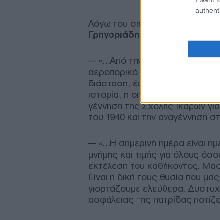
authenti
Λόγω του σημαντικού περιεχομ
Γρηγοριάδη
παρουσιάζουμε τα π
--- «…Από την 10η Ιουλίου 1931
αεροπορικό κλάδο και ύψωσε ο
διάσταση, έως σήμερα, η Πολεμ
ιστορία, η οποία ξεκινά από τα
γέννηση της Σχολής Ικάρων για
του 1940 και την αναγέννηση σ
--- «…Η σημερινή ημέρα είναι 
μνήμης και τιμής για όλους όσο
εκτέλεση του καθήκοντος. Μας 
Είναι η δική τους θυσία που μα
γιορτάζουμε ελεύθερα. Δυστυχώ
ασφάλειας της πατρίδας ποτίζε