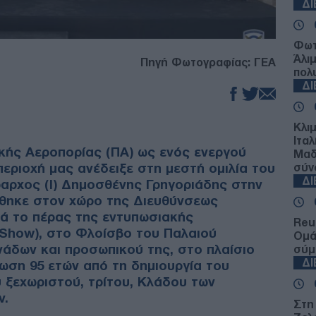
Δ
Φωτ
Άλι
Πηγή Φωτογραφίας: ΓΕΑ
πολ
Δ
Κλι
Ιταλ
κής Αεροπορίας (ΠΑ) ως ενός ενεργού
Μαδ
εριοχή μας ανέδειξε στη μεστή ομιλία του
σύν
Δ
αρχος (Ι) Δημοσθένης Γρηγοριάδης στην
θηκε στον χώρο της Διευθύνσεως
τά το πέρας της εντυπωσιακής
Reu
 Show), στο Φλοίσβο του Παλαιού
Ομά
άδων και προσωπικού της, στο πλαίσιο
σύμ
Δ
ωση 95 ετών από τη δημιουργία του
 ξεχωριστού, τρίτου, Κλάδου των
ν.
Στη