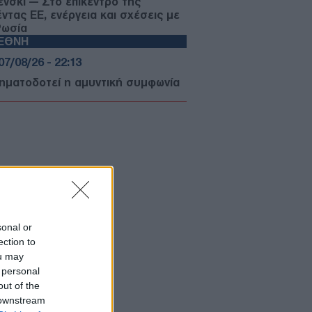
ένσκι — Στο επίκεντρο της
έντας ΕΕ, ενέργεια και σχέσεις με
Ρωσία
ΙΕΘΝΗ
07/08/26 - 22:13
σηματοδοτεί η αμυντική συμφωνία
Αραβίας, Τουρκίας και Πακιστάν —
 «ισλαμικό ΝΑΤΟ» στα σκαριά;
ΥΡΚΙΑ
07/08/26 - 21:59
 τουρκική πρόκληση στο Αιγαίο
ά το ελληνικό χωροταξικό για τον
ρισμό: «Καμία νομική συνέπεια»
ΙΕΘΝΗ
07/08/26 - 21:45
sonal or
ection to
: Η Γερουσία ενέκρινε νέες
ou may
ώσεις κατά της Ρωσίας - Δασμοί
 500% σε πετρέλαιο και αέριο
 personal
ΙΕΘΝΗ
out of the
 downstream
07/08/26 - 21:19