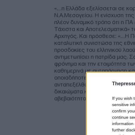
«…η Ελλάδα εξελίσσεται σε κορ
Ν.Α.Μεσογείου. Η ενίσχυση της
πλέον δυναμικό τρόπο ότι η Π
Τάχιστα και Αποτελεσματικά» τ
Αρχηγός. Και πρόσθεσε: «…Η Πο
καταλυτική συνιστώσα της εθνικ
προσδοκίες του ελληνικού λαού
αντιμετωπίσει η πατρίδα μας. Σ
φρόνημα και την ετοιμότητα τω
καθημερινά με αυταπάρνηση κα
οποιαδήποτε περίσταση ή πρόκλ
Thepress
ανταπεξέλθουμε, προκειμένου 
δικαιώματα και τα εθνικά μας 
αβεβαιότητα, εμείς απαντούμε μ
If you wish 
sensitive in
confirm you
continue se
information 
further disc