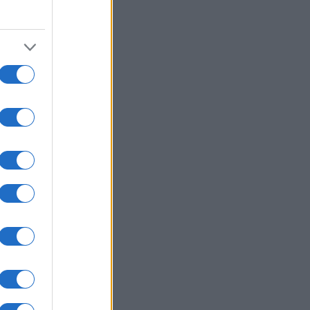
07/08/26 - 20:05
ένει από Patriot η ουκρανική
άμυνα — «Εφιάλτης» για το Κίεβο
ωσικοί βαλλιστικοί πύραυλοι
ΥΡΚΙΑ
07/08/26 - 19:50
κικός Τύπος: Γιατί οι Τούρκοι
τιμούν μαζικά τα ελληνικά νησιά —
ίζα εξπρές και οι χαμηλότερες
ς
ΛΙΤΙΚΗ
07/08/26 - 19:43
ίο και εις το επανιδείν»:
κληρώθηκε η θητεία του
αηλινού πρέσβη Νόαμ Κατζ στην
άδα
ΛΙΤΙΚΗ
07/08/26 - 19:29
φύλιος» στο κόμμα Καρυστιανού -