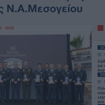
ς Ν.Α.Μεσογείου
 - 19:52
Ζ
Ζώδ
για
Αυγ
Ε
Πτή
σπα
ελλ
από