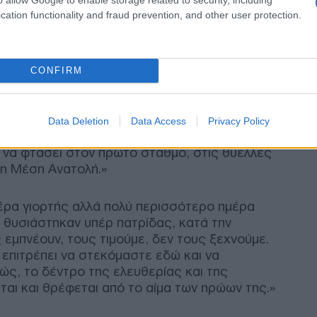
Βολ
cation functionality and fraud prevention, and other user protection.
«μέ
ένου των όσων ελέχθησαν από τον
Πτέραρχο
Δ
ιο σημαντικά σημεία της ομιλίας του.
CONFIRM
Ξηρ
, όταν η Ελλάδα θεμελίωσε έναν ανεξάρτητο
πτώ
ργανωμένα το βλέμμα της προς την τρίτη
Ρήν
Δ
ική Αεροπορία γράφει τη δική της ξεχωριστή
Data Deletion
Data Access
Privacy Policy
 ταπεινά μέσα των πρώτων Μοιρών και τη
 να φτάσει στον πρώτο σταθμό, στις θύελλες
Πυρ
τη Μέση Ανατολή.»
Επι
ενα
Δ
ημέρα γιορτής αλλά πολύ περισσότερο ημέρα
ι θυσιάστηκαν υπέρ πατρίδας, κατά την
εμπνέουν, τους τιμούμε, δεν τους ξεχνούμε.
Σοκ
ς επιτρέπει να στεκόμαστε εδώ και να
σκό
άνο
ς, το δέντρο της ελευθερίας και της
νεκ
ται και θρέφεται από το αίμα των ηρώων της.»
Δ