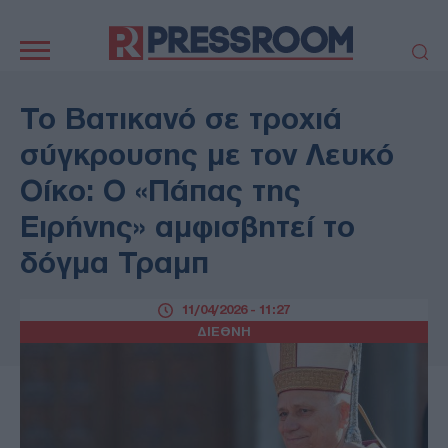
Κεντρική
πλοήγηση
ΠΟΛΙΤΙΚΗ
ΤΟΥΡΚΙΑ
Το Βατικανό σε τροχιά
ΟΙΚΟΝΟΜΙΑ
ΕΛΛΑΔΑ
σύγκρουσης με τον Λευκό
ΕΚΚΛΗΣΙΑ
ΑΜΥΝΑ
Οίκο: Ο «Πάπας της
ΔΙΕΘΝΗ
ΚΥΠΡΟΣ
Ειρήνης» αμφισβητεί το
MEDIA
LIFESTYLE
δόγμα Τραμπ
SPORTS
ΑΥΤΟΔΙΟΙΚΗΣΗ
AUTO - MOTO
ΓΑΣΤΡΟΝΟΜΙΑ
11/04/2026 - 11:27
ΥΓΕΙΑ
ΤΕΧΝΟΛΟΓΙΑ
ΔΙΕΘΝΗ
ΠΑΡΑΞΕΝΑ
ΖΩΔΙΑ
ΑΡΘΡΟΓΡΑΦΙΑ