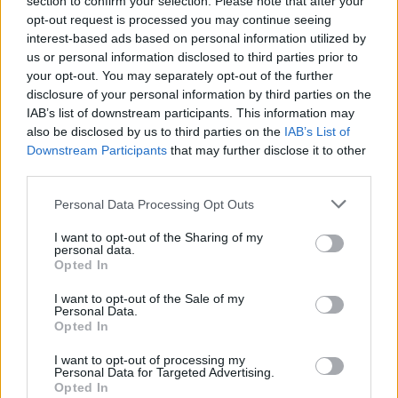
section to confirm your selection. Please note that after your
opt-out request is processed you may continue seeing
interest-based ads based on personal information utilized by
us or personal information disclosed to third parties prior to
your opt-out. You may separately opt-out of the further
disclosure of your personal information by third parties on the
IAB’s list of downstream participants. This information may
also be disclosed by us to third parties on the
IAB’s List of
Downstream Participants
that may further disclose it to other
third parties.
Η ανησυχία του Λευκού Οίκου πηγάζει από το
Please note that this website/app uses one or more Google
Personal Data Processing Opt Outs
γεγονός ότι ο Πάπας Λέων προωθεί ένα όραμα
services and may gather and store information including but
πολυμέρειας και ηθικής κρίσης που έρχεται σε
not limited to your visit or usage behaviour. You may click to
I want to opt-out of the Sharing of my
ευθεία σύγκρουση με τις μονομερείς
personal data.
grant or deny consent to Google and its third-party tags to
Opted In
στρατιωτικές ενέργειες των Ηνωμένων Πολιτειών.
use your data for below specified purposes in below Google
Η επιρροή του Ποντίφικα, τον οποίο οι
consent section.
I want to opt-out of the Sale of my
συμπατριώτες του αποκαλούν οικεία «Μπομπ»,
Personal Data.
είναι ιδιαίτερα ισχυρή στην αμερικανική κοινή
Opted In
γνώμη, καθώς η Καθολική Εκκλησία παραμένει
ένας θεσμός με διαχρονικό κύρος. Ενώ η
I want to opt-out of processing my
Personal Data for Targeted Advertising.
Ουάσιγκτον θα επιθυμούσε έναν ήπιο Πάπα για
Opted In
εσωτερική κατανάλωση, βρίσκεται αντιμέτωπη με