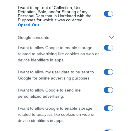
έναν ηγέτη μιας παγκόσμιας αντιπολίτευσης που
I want to opt-out of Collection, Use,
αρνείται να θυσιάσει τις αρχές του στον βωμό
Retention, Sale, and/or Sharing of my
Personal Data that Is Unrelated with the
της ισχύος.
Purposes for which it was collected.
Opted Out
ΑΚΟΛΟΥΘΗΣΤΕ ΜΑΣ ΣΤΟ GOOGLE
Google consents
NEWS ΚΑΝΟΝΤΑΣ ΚΛΙΚ ΕΔΩ
I want to allow Google to enable storage
related to advertising like cookies on web or
device identifiers in apps.
TAGS
I want to allow my user data to be sent to
ΒΑΤΙΚΑΝΟ
ΠΑΠΑΣ ΛΕΩΝ ΙΔ
ΠΑΠΑΣ ΛΕΩΝ 14ΟΣ
Google for online advertising purposes.
ΝΤΟΝΑΛΝΤ ΤΡΑΜΠ
I want to allow Google to send me
personalized advertising.
Ροή Ειδήσεων
I want to allow Google to enable storage
related to analytics like cookies on web or
device identifiers in apps.
ΔΙΕΘΝΗ