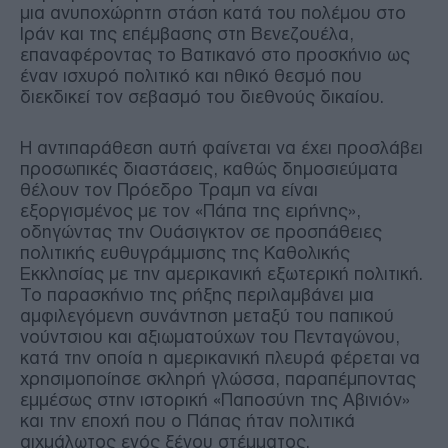
μια ανυποχώρητη στάση κατά του πολέμου στο
Ιράν και της επέμβασης στη Βενεζουέλα,
επαναφέροντας το Βατικανό στο προσκήνιο ως
έναν ισχυρό πολιτικό και ηθικό θεσμό που
διεκδικεί τον σεβασμό του διεθνούς δικαίου.
Η αντιπαράθεση αυτή φαίνεται να έχει προσλάβει
προσωπικές διαστάσεις, καθώς δημοσιεύματα
θέλουν τον Πρόεδρο Τραμπ να είναι
εξοργισμένος με τον «Πάπα της ειρήνης»,
οδηγώντας την Ουάσιγκτον σε προσπάθειες
πολιτικής ευθυγράμμισης της Καθολικής
Εκκλησίας με την αμερικανική εξωτερική πολιτική.
Το παρασκήνιο της ρήξης περιλαμβάνει μια
αμφιλεγόμενη συνάντηση μεταξύ του παπικού
νούντσιου και αξιωματούχων του Πενταγώνου,
κατά την οποία η αμερικανική πλευρά φέρεται να
χρησιμοποίησε σκληρή γλώσσα, παραπέμποντας
εμμέσως στην ιστορική «Παποσύνη της Αβινιόν»
και την εποχή που ο Πάπας ήταν πολιτικά
αιχμάλωτος ενός ξένου στέμματος.