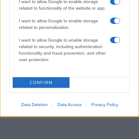
I want to allow Google to enable storage
08/08/26 - 23:21
related to functionality of the website or app.
«Μυστήριο» με το εμπλουτισμένο ουράνιο του Ιράν:
Ανάσχεση του πυρηνικού προγράμματος βλέπουν οι
I want to allow Google to enable storage
ειδικοί, αλλά όχι καταστροφή
related to personalization.
ΔΙΕΘΝΗ
08/08/26 - 23:13
I want to allow Google to enable storage
Η αμερικανική Γερουσία ενέκρινε κυρώσεις-μαμούθ κατά
related to security, including authentication
της Ρωσίας: Δασμοί έως 100% στις χώρες που
functionality and fraud prevention, and other
αγοράζουν ρωσικό πετρέλαιο και φυσικό αέριο
user protection.
ΔΙΕΘΝΗ
08/08/26 - 23:10
Επίσκεψη-αστραπή του διοικητή της CENTCOM στο
CONFIRM
Ισραήλ: Συναντήθηκε με την ηγεσία των IDF
ΠΟΛΙΤΙΣΜΟΣ
08/08/26 - 23:02
Data Deletion
Data Access
Privacy Policy
Νέα ευρήματα αλλάζουν τα δεδομένα για τη Μινωική
Έκρηξη στη Σαντορίνη: Έναν αιώνα αργότερα η
καταστροφή;
ΟΙΚΟΛΟΓΙΑ
08/08/26 - 23:00